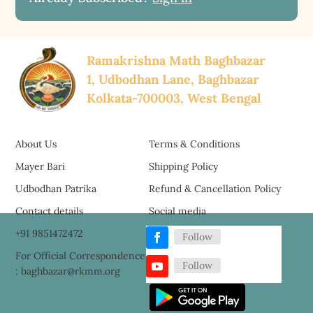
Ramakrishna Math Baghbazar
1, Udbodhan Lane, Baghbazar
Kolkata-700003, West Bengal
About Us
Terms & Conditions
Mayer Bari
Shipping Policy
Udbodhan Patrika
Refund & Cancellation Policy
Contact details
Social media
+91 9851472472
Follow
For Official Correspondence
Follow
: baghbazar@rkmm.org