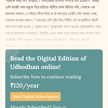
‘প্রসঙ্গে সমর সেন’ সংখ্যাটি। এপত্রিকার উদ্দেশ্য সম্পর্কে বলা হয়েছে—“আমরা
চেষ্টা করেছি সমর বাবুকে নিয়ে ছড়িয়ে-ছিটিয়ে থাকা বিভিন্ন নথি, লেখাকে এক
জায়গায় আনতে; এ পর্যন্ত তাঁকে নিয়ে যা যা বলা হয়ে ওঠেনি সেই সমস্ত লেখা,
তথ্যকে সংগ্রহ করতে।” ছয়শোর বেশি পৃষ্ঠা নিয়ে নির্মিত এই সংখ্যাটিকে পাঁচটি
ভাগে ভাগ করা হয়েছে। প্রথম ভাগে ‘পুনরুদ্ধার’ অংশে রয়েছে পূর্বপ্রকাশিত সমর
সেনের দুষ্প্রাপ্য লেখাসমূহ। দ্বিতীয় থেকে পঞ্চম ভাগে রয়েছে সমর সেনকে নিয়ে
আমন্ত্রিত বিবিধ প্রবন্ধ, ভাষান্তরে সমর সেনের রচনা, সমর সেন প্রসঙ্গে
সাক্ষাৎকার, পাণ্ডুলিপি, সম্পাদিত পত্রিকা, চিঠিপত্র ও সম্পূর্ণ জীবনপঞ্জি।
Read the Digital Edition of
Udbodhan online!
Subscribe Now to continue reading
₹120/year
Start Digital Subscription
Already Subscribed?
Sign in