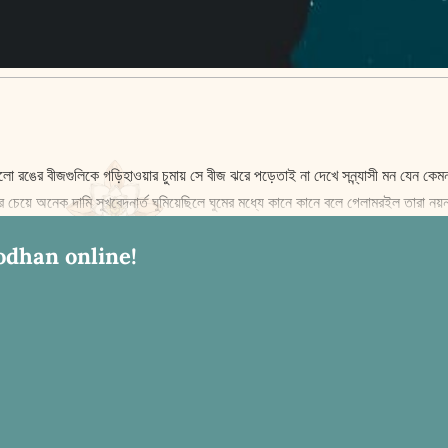
লো রঙের বীজগুলিকে গড়িহাওয়ার চুমায় সে বীজ ঝরে পড়েতাই না দেখে সন্ন্যাসী মন যেন ক
চেয়ে অনেক দামি সুখবেদনার্ত ঘুমিয়েছিলে ঘুমের মধ্যে কানে কানে বলে গেলামরইল তারা নয়
odhan online!