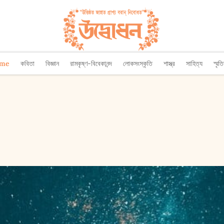
ome
কবিতা
বিজ্ঞান
রামকৃষ্ণ-বিবেকানন্দ
লোকসংস্কৃতি
শাস্ত্র
সাহিত্য
স্মৃত