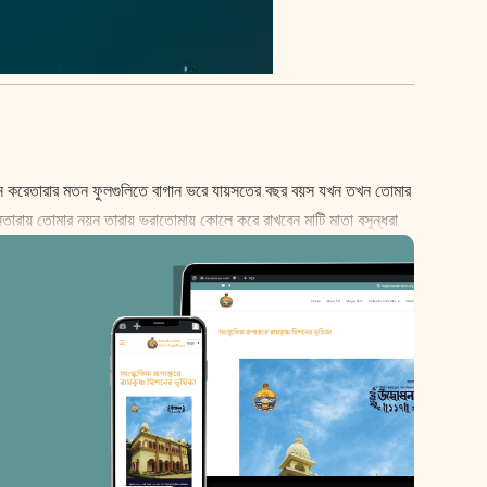
েমন করেতারার মতন ফুলগুলিতে বাগান ভরে যায়সতের বছর বয়স যখন তখন তোমার
নতারায় তোমার নয়ন তারায় ভরাতোমায় কোলে করে রাখবেন মাটি মাতা বসুন্ধরা