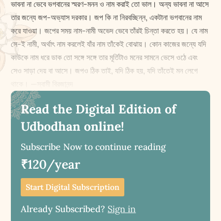
ভাবনা না ভেবে ভগবানের স্মরণ-মনন ও নাম করাই তো ভাল। অন্য ভাবনা না আসে
তার জন্যে জপ-অভ্যাস দরকার। জপ কি না নিরবচ্ছিন্ন, একটানা ভগবানের নাম
করে যাওয়া। জপের সময় নাম-নামী অভেদ ভেবে তাঁরই চিন্তা করতে হয়। যে নাম
সে-ই নামী, অর্থাৎ নাম করলেই যাঁর নাম তাঁকেই বোঝায়। কোন কাজের জন্যে যদি
কাউকে নাম ধরে ডাক তো সঙ্গে সঙ্গে তার মূর্তিটাও মনের সামনে ভেসে ওঠে এবং
সেও সাড়া দেয় বা আসে। জপও ঠিক তাই, যদি ঠিক হয়, যদি তাঁতেই মন লেগে
থাকে। —স্বামী বিরজানন্দ
Read the Digital Edition of
Udbodhan online!
Subscribe Now to continue reading
₹120/year
Start Digital Subscription
Already Subscribed?
Sign in