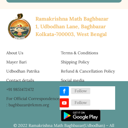
Ramakrishna Math Baghbazar
1, Udbodhan Lane, Baghbazar
Kolkata-700003, West Bengal
About Us
Terms & Conditions
Mayer Bari
Shipping Policy
Udbodhan Patrika
Refund & Cancellation Policy
Contact details
Social media
+91 9851472472
Follow
For Official Correspondence
Follow
: baghbazar@rkmm.org
© 2022 Ramakrishna Math Baghbazar(Udbodhan) – All