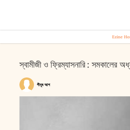
Ezine H
স্বামীজী ও ফ্রিম্যাসনারি : সমকালের অধ
পীযূষ আশ