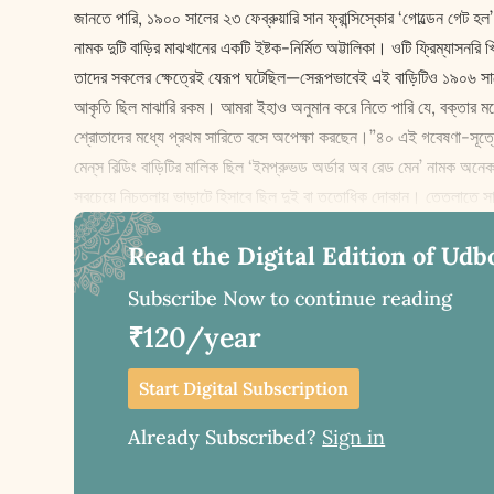
জানতে পারি, ১৯০০ সালের ২৩ ফেব্রুয়ারি সান ফ্রান্সিস্কোর ‘গোল্ডেন গেট হল’-
নামক দুটি বাড়ির মাঝখানের একটি ইষ্টক-নির্মিত অট্টালিকা। ওটি ফ্রিম্যাসনরি খ্র
তাদের সকলের ক্ষেত্রেই যেরূপ ঘটেছিল—সেরূপভাবেই এই বাড়িটিও ১৯০৬ সাল
আকৃতি ছিল মাঝারি রকম। আমরা ইহাও অনুমান করে নিতে পারি যে, বক্তার মঞ্চে প
শ্রোতাদের মধ্যে প্রথম সারিতে বসে অপেক্ষা করছেন।”৪০ এই গবেষণা-সূত্রে আর
মেন্‌স বিল্ডিং বাড়িটির মালিক ছিল ‘ইমপ্রুভড অর্ডার অব রেড মেন’ নামক অন
সবচেয়ে নিচতলায় ভাড়াটে হিসাবে ছিল দুই বা ততোধিক দোকান। তেতলাতে সা
Read the Digital Edition of Udb
Subscribe Now to continue reading
₹120/year
Start Digital Subscription
Already Subscribed?
Sign in