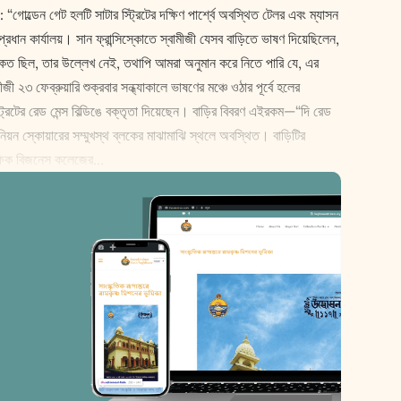
“গোল্ডেন গেট হলটি সাটার স্ট্রিটের দক্ষিণ পার্শ্বে অবস্থিত টেলর এবং ম্যাসন
র প্রধান কার্যালয়। সান ফ্রান্সিস্কোতে স্বামীজী যেসব বাড়িতে ভাষণ দিয়েছিলেন,
 কত ছিল, তার উল্লেখ নেই, তথাপি আমরা অনুমান করে নিতে পারি যে, এর
৩ ফেব্রুয়ারি শুক্রবার সন্ধ্যাকালে ভাষণের মঞ্চে ওঠার পূর্বে হলের
্রিটের রেড মেন্স বিল্ডিঙে বক্তৃতা দিয়েছেন। বাড়ির বিবরণ এইরকম—“দি রেড
য়ন স্কোয়ারের সম্মুখস্থ ব্লকের মাঝামাঝি স্থলে অবস্থিত। বাড়িটির
িফিক বিজনেস কলেজের...