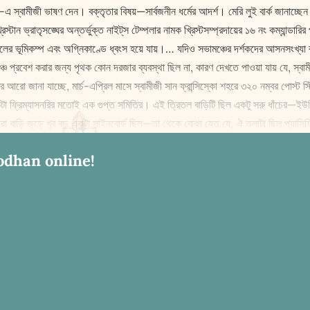
এ স্বামীজী ভাষণ দেন। বক্তৃতার বিষয়—সার্বজনীন ধর্মের আদর্শ। মেরি লুই বার্ক জানাচ্ছেন : 
িস্টান ভ্রাতৃসঙ্ঘের অন্তর্ভুক্ত নাইট্‌স টেম্পলার নামক খ্রিস্টসম্প্রদায়ের ১৬ নং কম্যান্ডারি
ের ভূমিকম্প এবং অগ্নিকাণ্ডে ধ্বংস হয়ে যায়।… যদিও সভামঞ্চের দর্শকদের আসনসংখ্যা
্রবেশ করার জন্য পৃথক কোন দরজার ব্যবস্থা ছিল না, কারণ দেখতে পাওয়া যায় যে, স্বামীজী ২
ো জানা যাচ্ছে, মার্চ-এপ্রিল মাসে স্বামীজী সান ফ্রান্সিস্কো শহরে ৩২০ নম্বর পোস্ট স্ট
েকটা ফ্রিম্যাসনরির মতোই এক গুপ্ত সমিতির। এই ত্রিতল বাড়িটি ছিল একটু সরু ধাঁচের—ইউনি
রা বাড়ি জুড়ে খুব বড় একটা সাইনবোর্ড ছিল—তা থেকে বোঝা যেত যে, ঐ তলাটা ছিল প্যাস
odhan online!