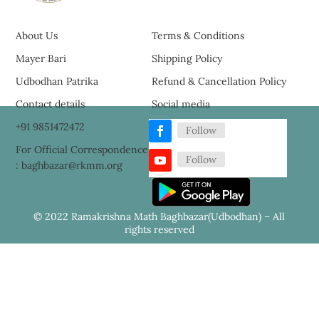
About Us
Terms & Conditions
Mayer Bari
Shipping Policy
Udbodhan Patrika
Refund & Cancellation Policy
Contact details
Social media
+91 9851472472
Follow
For Official Correspondence
Follow
: baghbazar@rkmm.org
© 2022 Ramakrishna Math Baghbazar(Udbodhan) – All
rights reserved