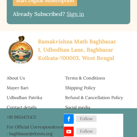
Start Digital Subscription
Already Subscribed?
Sign in
Ramakrishna Math Baghbazar
1, Udbodhan Lane, Baghbazar
Kolkata-700003, West Bengal
About Us
Terms & Conditions
Mayer Bari
Shipping Policy
Udbodhan Patrika
Refund & Cancellation Policy
Contact details
Social media
+91 9851472472
Follow
For Official Correspondence
Follow
: baghbazar@rkmm.org