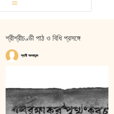
শ্রীশ্রীচণ্ডী পাঠ ও বিধি প্রসঙ্গে
স্বামী অলকানন্দ