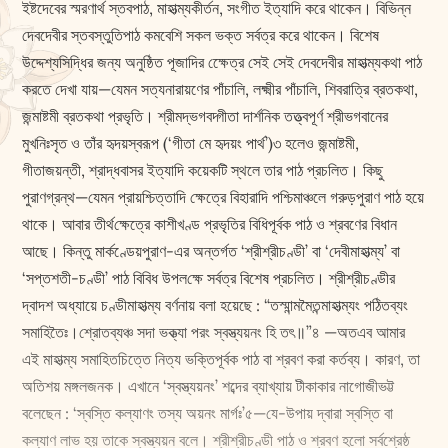
ইষ্টদেবের স্মরণার্থ স্তবপাঠ, মাহাত্ম্যকীর্তন, সংগীত ইত্যাদি করে থাকেন। বিভিন্ন
দেবদেবীর স্তবস্তুতিপাঠ কমবেশি সকল ভক্ত সর্বত্র করে থাকেন। বিশেষ
উদ্দেশ্যসিদ্ধির জন্য অনুষ্ঠিত পূজাদির ক্ষেেত্র সেই সেই দেবদেবীর মাহাত্ম্যকথা পাঠ
করতে দেখা যায়—যেমন সত্যনারায়ণের পাঁচালি, ল‌ক্ষ্মীর পাঁচালি, শিবরাত্রি ব্রতকথা,
জন্মাষ্টমী ব্রতকথা প্রভৃতি। শ্রীমদ্ভগবদ্গীতা দার্শনিক তত্ত্বপূর্ণ শ্রীভগবানের
মুখনিঃসৃত ও তাঁর হৃদয়স্বরূপ (‘গীতা মে হৃদয়ং পার্থ’)৩ হলেও জন্মাষ্টমী,
গীতাজয়ন্তী, শ্রাদ্ধবাসর ইত্যাদি কয়েকটি স্থলে তার পাঠ প্রচলিত। কিছু
পুরাণগ্রন্থ—যেমন প্রায়শ্চিত্তাদি ক্ষেত্রে বিহারাদি পশ্চিমাঞ্চলে গরুড়পুরাণ পাঠ হয়ে
থাকে। আবার তীর্থ‌ক্ষেত্রে কাশীখণ্ড প্রভৃতির বিধিপূর্বক পাঠ ও শ্রবণের বিধান
আছে। কিন্তু মার্কণ্ডেয়পুরাণ-এর অন্তর্গত ‘শ্রীশ্রীচণ্ডী’ বা ‘দেবীমাহাত্ম্য’ বা
‘সপ্তশতী-চণ্ডী’ পাঠ বিবিধ উপল‌ক্ষে সর্বত্র বিশেষ প্রচলিত। শ্রীশ্রীচণ্ডীর
দ্বাদশ অধ্যায়ে চণ্ডীমাহাত্ম্য বর্ণনায় বলা হয়েছে : “তস্মান্মমৈতন্মাহাত্ম্যং পঠিতব্যং
সমাহিতৈঃ।শ্রোতব্যঞ্চ সদা ভক্ত্যা পরং স্বস্ত্যয়নং হি তৎ॥”৪ —অতএব আমার
এই মাহাত্ম্য সমাহিতচিত্তে নিত্য ভক্তিপূর্বক পাঠ বা শ্রবণ করা কর্তব্য। কারণ, তা
অতিশয় মঙ্গলজনক। এখানে ‘স্বস্ত্যয়নং’ শব্দের ব্যাখ্যায় টীকাকার নাগোজীভট্ট
বলেছেন : ‘স্বস্তি কল্যাণং তস্য অয়নং মার্গঃ’৫—যে-উপায় দ্বারা স্বস্তি বা
কল্যাণ লাভ হয় তাকে স্বস্ত্যয়ন বলে। শ্রীশ্রীচণ্ডী পাঠ ও শ্রবণ হলো সর্বশ্রেষ্ঠ