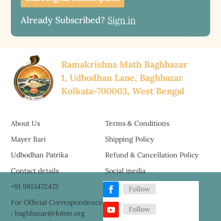
Already Subscribed?
Sign in
Ramakrishna Math Baghbazar
1, Udbodhan Lane, Baghbazar
Kolkata-700003, West Bengal
About Us
Terms & Conditions
Mayer Bari
Shipping Policy
Udbodhan Patrika
Refund & Cancellation Policy
Contact details
Social media
+91 9851472472
Follow
For Official Correspondence
Follow
: baghbazar@rkmm.org