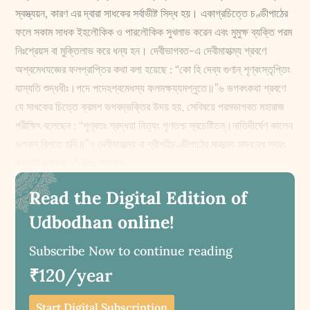
স্বস্ত্যয়ন, কারণ এর দ্বারা সাধকের সর্বাভীষ্ট সিদ্ধ হয়। একাগ্রচিত্তে চণ্ডীপাঠের
ফলে সকাম সাধক ইহলৌকিক ও পারলৌকিক সুখলাভ করেন এবং মুমু‌ক্ষ ব্যক্তি পরম
নিঃশ্রেয়স বা মুক্তিলাভ করে ধন্য হন। দেবীভাগবত-এ দেবীমাহাত্ম্য শ্রবণে
অশ্বমেধযজ্ঞের ফলপ্রাপ্তির কথা বলা হয়েছে : “কো হি দেব্য গুণান্‌ শৃণ্বংস্তৃপ্তিং
যাস্যতি শুদ্ধধীঃ।পদে পদেঽশ্বমেধস্য ফলম‌ক্ষয্যমশ্নুতে॥”৬ ভগবৎকথা শ্রবণে
যে সাধকের চিত্তে ক্রমশ ভগবদ্ভক্তির উদয় হয়, সেবিষয়ে পরমভাগবত মহারাজ
পরী‌ক্ষিৎ বলেছেন : “শৃণ্বতঃ শ্রদ্ধয়া নিত্যং গৃণতশ্চ স্বচেষ্টিতম্‌।নাতিদীর্ঘেণ কালেন
ভগবান্‌ বিশতে হৃদি॥”৭ দেবীমাহাত্ম্য বা শ্রীশ্রীচণ্ডীপাঠের মাহাত্ম্য সম্বন্ধে স্বয়ং
ভগবতী বলছেন : “এভিঃ স্তবৈশ্চ...
Read the Digital Edition of
Udbodhan online!
Subscribe Now to continue reading
₹120/year
Start Digital Subscription