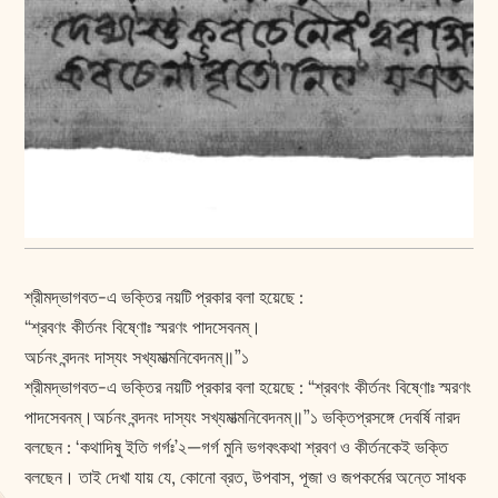
শ্রীমদ্ভাগবত-এ ভক্তির নয়টি প্রকার বলা হয়েছে :
“শ্রবণং কীর্তনং বিষ্ণোঃ স্মরণং পাদসেবনম্‌।
অর্চনং বন্দনং দাস্যং সখ্যমাত্মনিবেদনম্‌॥”১
শ্রীমদ্ভাগবত-এ ভক্তির নয়টি প্রকার বলা হয়েছে : “শ্রবণং কীর্তনং বিষ্ণোঃ স্মরণং
পাদসেবনম্‌।অর্চনং বন্দনং দাস্যং সখ্যমাত্মনিবেদনম্‌॥”১ ভক্তিপ্রসঙ্গে দেবর্ষি নারদ
বলছেন : ‘কথাদিষু ইতি গর্গঃ’২—গর্গ মুনি ভগবৎকথা শ্রবণ ও কীর্তনকেই ভক্তি
বলছেন। তাই দেখা যায় যে, কোনো ব্রত, উপবাস, পূজা ও জপকর্মের অন্তে সাধক