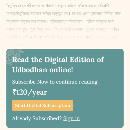
বিভূতির মধ্যে শ্রীভগবানের প্রকাশ অনুভব করিতে করিতে ক্রমে সর্বব্যাপী
অনন্তবিভূতিময় সহজেই সর্বত্র অনুভূত হন। জগতে ওতপ্রোতভাবে মিশিয়া থাকা
ঈশ্বরকে অনুভব করা সম্ভব। শ্রীরামকৃষ্ণ বলিতেছেন : “তাঁকে সর্বভূতে দর্শন
করতে লাগলুম। পূজা উঠে গেল! এই বেলগাছ! বেলপাতা তুলতে আসতুম! একদিন
পাতা ছিঁড়তে গিয়ে অঁাশ খানিকটা উঠে এল। দেখলাম গাছ চৈতন্যময়!… একদিন
ফুল তুলতে গিয়ে...
Read the Digital Edition of
Udbodhan online!
Subscribe Now to continue reading
₹120/year
Start Digital Subscription
Already Subscribed?
Sign in