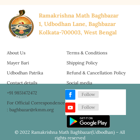
Ramakrishna Math Baghbazar
1, Udbodhan Lane, Baghbazar
Kolkata-700003, West Bengal
About Us
Terms & Conditions
Mayer Bari
Shipping Policy
Udbodhan Patrika
Refund & Cancellation Policy
Contact details
Social media
+91 9851472472
Follow
For Official Correspondence
Follow
: baghbazar@rkmm.org
© 2022 Ramakrishna Math Baghbazar(Udbodhan) – All
rights reserved