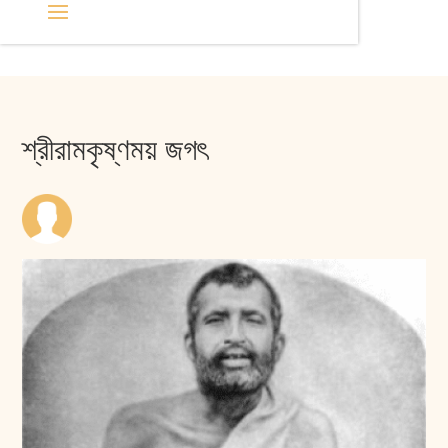
শ্রীরামকৃষ্ণময় জগৎ