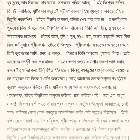
খুব সুন্দর, তার ভিতরও সার আছে, ঈশ্বরের শক্তি আছে।” এই বিশ্বের সর্বত্র
তিনিই বিরাজিত, সৃষ্টির সবকিছুতেই শ্রীভগবানের মহিমা ব্যক্ত। সর্বত্র তাঁহার
বিভূতি প্রকাশিত। তাঁহার বিভূতি অনন্ত, বলিয়া শেষ করা যায় না। উপলব্ধিবান
পুরুষেরা নিজ জীবনে তাহা উপলব্ধি করিয়া থাকেন। তিনি আদিহীন, জন্মরহিত ও
সর্বলোকের মহেশ্বর। জীবের জ্ঞান, বুদ্ধি, সুখ, দুঃখ, ভয়, অভয় ইত্যাদি সবই নিজ
নিজ কর্মানুসারে শ্রীভগবান হইতেই উদ্ভূত। শ্রীভগবান সর্বভূতের অন্তরের আত্মা,
তিনি ভূতগণের আদি, মধ্য ও অন্ত। এইরূপে তিনি অন্তরে ধ্যানের বিষয়। তাই
মনকে অন্তর্মুখী করা প্রয়োজন। শাস্ত্রে ভগবানলাভের উপায়স্বরূপ তাই ধ্যান,
ভজন ইত্যাদির কথা উল্লিখিত হইয়াছে। কিন্তু বহুজন্মের সংস্কারবশত আমাদের
মন বাহ্যজগতে বিচরণে বেশি অভ্যস্ত। তাই আমাদের মনকে স্থূলজগৎ হইতে
ক্রমশ অন্তরের গভীরে লইয়া যাইবার জন্য আমরা বাহ্যজগতে ভগবানের
প্রকাশকে, তাঁহার বিভূতিকে অনুভব করিবার চেষ্টা করিতে পারি। ইহা এক অপূর্ব
সাধন! শ্রীভগবান গীতাতে তাঁহার প্রধান প্রধান বিভূতির উল্লেখ করিয়াছেন, সেই
সাথে বাহিরের কোন কোন বস্তুতে মনোনিবেশ করিব সেই সূত্রও দিয়াছেন। তিনি
বলিয়াছেন—যাহা যাহা ঐশ্বর্যযুক্ত, শ্রীসম্পন্ন বা উৎসাহশালী সেই সকলই আমার
শক্তির অংশ বা অংশসম্ভূত বলিয়া জানিবে। ভগবানের এই বিশেষ প্রকাশই
বিভূতি। এই বিভূতির মাধ্যমে ভগবানকে অনুভবের চেষ্টা করিলে তাঁহাকে ধরা যায়।