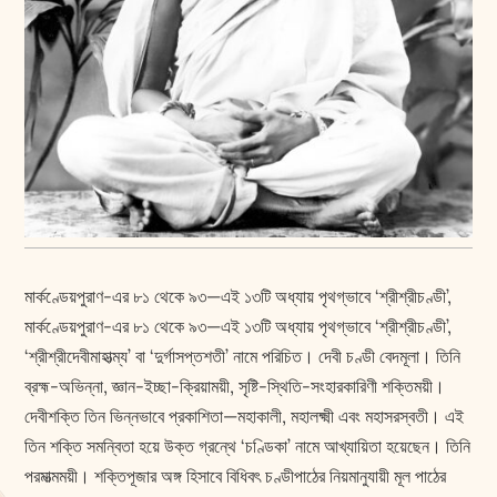
মার্কণ্ডেয়পুরাণ-এর ৮১ থেকে ৯৩—এই ১৩টি অধ্যায় পৃথগ্‌ভাবে ‘শ্রীশ্রীচণ্ডী’,
মার্কণ্ডেয়পুরাণ-এর ৮১ থেকে ৯৩—এই ১৩টি অধ্যায় পৃথগ্‌ভাবে ‘শ্রীশ্রীচণ্ডী’,
‘শ্রীশ্রীদেবীমাহাত্ম্য’ বা ‘দুর্গাসপ্তশতী’ নামে পরিচিত। দেবী চণ্ডী বেদমূলা। তিনি
ব্রহ্ম-অভিন্না, জ্ঞান-ইচ্ছা-ক্রিয়াময়ী, সৃষ্টি-স্থিতি-সংহারকারিণী শক্তিময়ী।
দেবীশক্তি তিন ভিন্নভাবে প্রকাশিতা—মহাকালী, মহাল‌ক্ষ্মী এবং মহাসরস্বতী। এই
তিন শক্তি সমন্বিতা হয়ে উক্ত গ্রন্থে ‘চণ্ডিকা’ নামে আখ্যায়িতা হয়েছেন। তিনি
পরমাত্মময়ী। শক্তিপূজার অঙ্গ হিসাবে বিধিবৎ চণ্ডীপাঠের নিয়মানুযায়ী মূল পাঠের