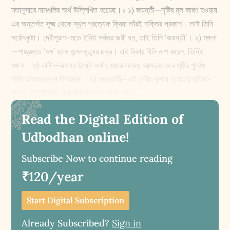
মতানুসারে নামগুলির অর্থ উল্লিখিত হয়েেছ।২ ১) জয়ন্তী—সৃষ্টির মূল কারণ হওয়ায়
এর অন্তর্গত সূ‌ক্ষ্ম থেকে স্থূল প্রত্যেক ক্রিয়া তাঁরই শক্তির প্রকাশ। তাই তিনি
সর্বোৎকৃষ্টা। দেবীপুরাণ-মতে ইনিই সর্বত্র জয়ী হন, তাই তিনি ‘জয়ন্তী’। ২) মঙ্গলা
—শাস্ত্রমতে ‘মঙ্গ’ হলো জন্ম-মৃত্যুর চক্র। এই বিকার যিনি নাশ করেন, তিনিই
মঙ্গলা। ৩) কালী—কালের ঊর্ধ্বে অর্থাৎ মহাকালকেও আত্মভূত করে সৃষ্টির পূর্বেও
তিনি অব্যক্তরূপে বিদ্যমানা। ৪) ভদ্রকালী—এই দেবীর কৃপায় ভক্তের ভুক্তি-
মুক্তি, ইহলৌকিক-পারলৌকিক মঙ্গল সাধিত হয়।...
Read the Digital Edition of
Udbodhan online!
Subscribe Now to continue reading
₹120/year
Start Digital Subscription
Already Subscribed?
Sign in