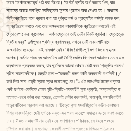
আগে ‘অর্গলাস্তোত্র’ পাঠ করা বিধেয়। ‘অর্গল’ শব্দটির অর্থ দরজার খিল, যার
সাহায্যে বাইরে অবাঞ্ছিত সবকিছুকেই অন্দরে প্রবেশে বাধা দেওয়া হয়। সাধকের
সিদ্ধিপ্রাপ্তির পথে প্রধান বাধা হয় পূর্বকৃত কর্ম ও প্রাত্যহিক কর্মসৃষ্ট অশুভ ফল,
যা প্রতিরোধ করতে এবং তার অশুভদায়ক কারণগুলিকে প্রতিরোধ করতেই এই
স্তোত্রপাঠ করা প্রয়োজন। অর্গলাস্তোত্র তাই দেবীর নিকট প্রার্থনা। স্তোত্রের
দ্বিতীয় মন্ত্রটি দুর্গাপূজার প্রসিদ্ধ প্রণামমন্ত্র, এখানে দেবী একাদশটি নামে
আখ্যায়িতা হয়েছেন। এই নামগুলি দেবীর বিবিধ বৈশিষ্ট্যপূর্ণ গুণশক্তির মাহাত্ম্য-
জ্ঞাপক। বর্তমান প্রবন্ধে আলোচিত এই বৈশিষ্ট্যগুলির বিশ্লেষণ আমাদের মননে এক
শুদ্ধালোক প্রজ্বলন করবে, যার দ্যুতিতে আমরা বোঝার চেষ্টা করব ‘প্রকৃতিং পরমাং’
শ্রীমা সারদাদেবীকে। মন্ত্রটি হলো—“জয়ন্তী মঙ্গলা কালী ভদ্রকালী কপালিনী।/
দুর্গা শিবা ‌ক্ষমা ধাত্রী স্বাহা স্বধা নমোঽস্তু তে।”১ এই নামগুলির উল্লেখ দ্বারা
দেবী দুর্গাকে একদিকে যেমন সৃষ্টি-স্থিতি-লয়কারিণী মূলা প্রকৃতি, আদ্যাশক্তি বা
মহামায়া-রূপে বর্ণনা করা হয়েছে, তেমনই দেবীর করুণাময়ী, ‌ক্ষমাপূর্ণা, মঙ্গলবিধায়িনী
মাতৃরূপটিকেও প্রকাশ করা হয়েছে। ‘চিত্তে কৃপা সমরনিষ্ঠুরতা’র কঠিন-কোমলে
মিশ্র ভাবসমন্বিতা দেবী দুর্গাকে ভক্ত-মন পরম আবেগে সমাদরে হৃদয়ে ধারণ করতে
চায়। উক্ত একাদশটি নাম দেবীর যে-গুণশক্তির পরিচায়ক, সেবিষয়ে প্রথমে
দৃষ্টিপাত করা যাক। রাসমোহন চক্রবর্তী সম্পাদিত পুস্তকে বিভিন্ন পণ্ডিেতর