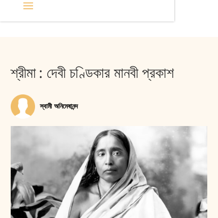
শ্রীমা : দেবী চণ্ডিকার মানবী প্রকাশ
স্বামী অনিমেষানন্দ