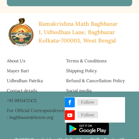
Ramakrishna Math Baghbazar
1, Udbodhan Lane, Baghbazar
Kolkata-700003, West Bengal
About Us
Terms & Conditions
Mayer Bari
Shipping Policy
Udbodhan Patrika
Refund & Cancellation Policy
Contact details
Social media
+91 9851472472
Follow
For Official Correspondence
Follow
: baghbazar@rkmm.org