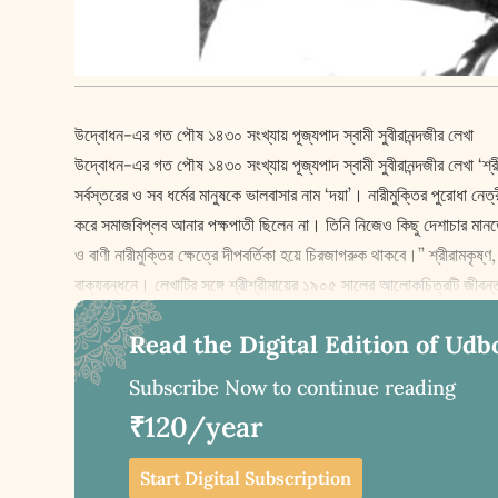
উদ্বোধন-এর গত পৌষ ১৪৩০ সংখ্যায় পূজ্যপাদ স্বামী সুবীরানন্দজীর লেখা
উদ্বোধন-এর গত পৌষ ১৪৩০ সংখ্যায় পূজ্যপাদ স্বামী সুবীরানন্দজীর লেখা ‘শ্
সর্বস্তরের ও সব ধর্মের মানুষকে ভালবাসার নাম ‘দয়া’। নারীমুক্তির পুরোধা
করে সমাজবিপ্লব আনার পক্ষপাতী ছিলেন না। তিনি নিজেও কিছু দেশাচার মানতেন
ও বাণী নারীমুক্তির ক্ষেত্রে দীপবর্তিকা হয়ে চিরজাগরুক থাকবে।” শ্রীরামকৃষ্
বাক্যবন্ধনে। লেখাটির সঙ্গে শ্রীশ্রীমায়ের ১৯০৫ সালের আলোকচিত্রটি জীবন্
Read the Digital Edition of Udb
Subscribe Now to continue reading
₹120/year
Start Digital Subscription