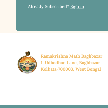
Already Subscribed?
Sign in
Ramakrishna Math Baghbazar
1, Udbodhan Lane, Baghbazar
Kolkata-700003, West Bengal