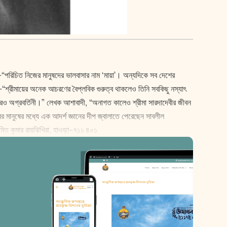
েন—“পরিচিত নিজের মানুষদের ভালবাসার নাম ‘মায়া’। অন্যদিকে সব দেশের
েন—“শ্রীমায়ের অনেক আচরণের বৈপ্লবিক গুরুত্ব থাকলেও তিনি সবকিছু নস্যাৎ
্শেরও অগ্রবর্তিনী।” লেখক আশাবাদী, “অনাগত কালেও শ্রীমা সারদাদেবীর জীবন
তরের মানুষের মধ্যে এক আদর্শ জ্ঞানের দীপ জ্বালাতে পেরেছেন সাবলীল
 অমিত কুমার রায়ঝিখিরা, হাওড়া-৭১১ ৪০১