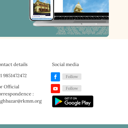
ntact details
Social media
1 9851472472
Follow
r Official
Follow
orrespondence :
aghbazar@rkmm.org