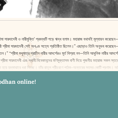
রীমা সারদাদেবী ও নারীমুক্তি’ প্রবন্ধটি পড়ে ঋদ্ধ হলাম। মহারাজ যথার্থই মূল্যায়ন করেছ
 নেত্রী শ্রীমা সারদাদেবী সেই অখণ্ড সত্যে প্রতিষ্ঠিত ছিলেন।” এছাড়াও তিনি অনুভব করেছ
।” “শ্রীমা শুধুমাত্র প্রাচীন নারীর আদর্শেরও মূর্ত বিগ্রহ নন—তিনি আধুনিক নারীর আদর
ণ, শ্রীমা সারদাদেবী এবং স্বামী বিবেকানন্দের মণিমুক্তাসম বাণী দিয়ে পূজনীয় মহারাজ সকল স্
ত হয়ে হৃদ্‌মাঝারে ধরা দিচ্ছে। তাঁর রাতুল শ্রীচরণে পাঠক-অন্তরের সহস্র কোটি প্রণাম।
odhan online!