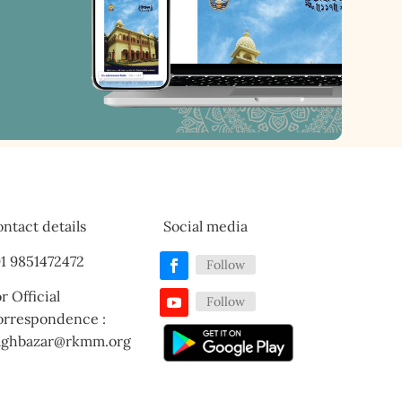
ntact details
Social media
1 9851472472
Follow
r Official
Follow
orrespondence :
aghbazar@rkmm.org