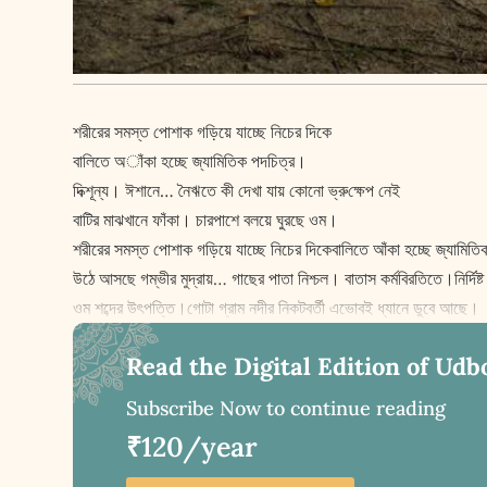
শরীরের সমস্ত পোশাক গড়িয়ে যাচ্ছে নিচের দিকে
বালিতে অাঁকা হচ্ছে জ্যামিতিক পদচিত্র।
দিক্শূন্য। ঈশানে… নৈঋতে কী দেখা যায় কোনো ভ্রু‌ক্ষেপ নেই
বাটির মাঝখানে ফাঁকা। চারপাশে বলয়ে ঘুরছে ওম।
শরীরের সমস্ত পোশাক গড়িয়ে যাচ্ছে নিচের দিকেবালিতে আঁকা হচ্ছে জ্যামিত
উঠে আসছে গম্ভীর মুদ্রায়… গাছের পাতা নিশ্চল। বাতাস কর্মবিরতিতে।নির্দ
ওম শব্দের উৎপত্তি।গোটা গ্রাম নদীর নিকটবর্তী এভােবই ধ্যানে ডুবে আছে।
Read the Digital Edition of Udb
Subscribe Now to continue reading
₹120/year