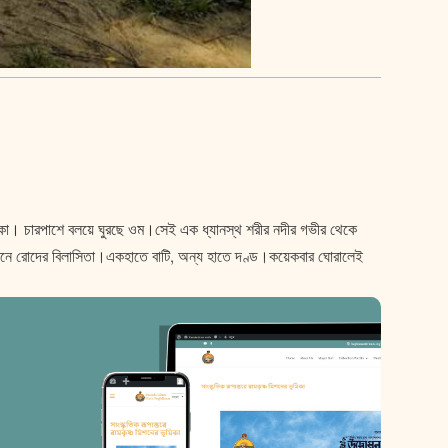
ফাঁকা। চারপাশে বলয়ে ঘুরছে ওম।সেই এক ধ্যানস্থ শরীর নদীর গভীর থেকে
ীসামনে রোদের বিলাসিতা।একহাতে বাটি, অন্য হাতে দণ্ড।কয়েকবার ঘোরালেই