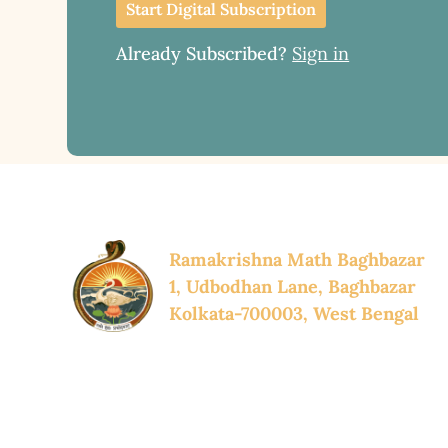
Start Digital Subscription
Already Subscribed?
Sign in
Ramakrishna Math Baghbazar
1, Udbodhan Lane, Baghbazar
Kolkata-700003, West Bengal