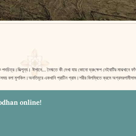
িক পদচিত্র।দিক্শূন্য। ঈশানে… নৈঋতে কী দেখা যায় কোনো ভ্রু‌ক্ষেপ নেইবাটির মাঝখানে 
িষ্ট সময় বলা মুশকিল।অনতিদূরে একখানি প্রাচীন গ্রাম।শরীর বিলম্বিতে ক্রমে অগ্রসরগাম
odhan online!