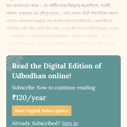
বলে অনেকে মনে করেন। এই আটটির মধ্যে বীরভূমের কঙ্কালীতলা, নলহাটী,
অট্টহাস, বক্রেশ্বর এবং নন্দীপুর রয়েছে। একই জেলায় পাঁচটি শক্তিপীঠের সমাবেশ
এইখানে একসময়ের তন্ত্রচর্চা এবং সাধনার প্রাবল্যের ইঙ্গিতবহ। কঙ্কালীতলা
শক্তিপীঠ দেবী সতীর অষ্টবিংশতি অর্থাৎ ২৮তম পীঠ সম্পর্কে পীঠনির্ণয়তন্ত্র-এর মত
— “কাঞ্চীদেশে চ কঙ্কালো ভৈরবো রুরুনামকঃ।দেবতা দেবগর্ভাখ্যা…।।”১
অর্থাৎ, সতীর কঙ্কাল পতিত হয়েছে কাঞ্চীদেশে এবং সেই স্থানে দেবী ‘দেবগর্ভা’
নামে বিরাজ করছেন...
Read the Digital Edition of
Udbodhan online!
Subscribe Now to continue reading
₹120/year
Start Digital Subscription
Already Subscribed?
Sign in