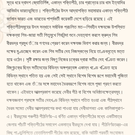
সূত্র ধরে দ্বাদশ জ্যোতির্লিঙ্গ, একান্ন শক্তিপীঠ, চার প্রান্তের চার ধাম ইত্যাদির
আবির্ভাব ভারতভূমিতে। শক্তিপীঠের উৎস আদ্যাশক্তি মহামায়ার একান্ন শক্তিপীঠ
বর্তমান ভারত এবং ভারতের পার্শ্ববর্তী কয়েকটি দেশে ছড়িয়ে রয়েছে। এই
শক্তিপীঠসমূহের উৎস সন্ধানে সর্বাধিক প্রচলিত মত—শিবহীন দক্ষযজ্ঞে উপস্থিত
দক্ষকন্যা শিব-জায়া সতী পিতৃমুখে শিবনিন্দা শুনে দেহত্যাগ করলে ক্রুদ্ধ শিব
বীরভদ্র প্রমুখ তঁার গণদের প্রেরণ করেন দক্ষযজ্ঞ বিনাশ করার জন্য। বীরভদ্র
দক্ষের মুণ্ডচ্ছেদ করেন এবং শিব সতীর দেহ নিজস্কন্ধে নিয়ে তাণ্ডবনৃত্যে মত্ত
হয়ে ওঠেন। সৃষ্টি রক্ষার জন্য বিষ্ণু নিজের চক্রের দ্বারা সতীর দেহ খণ্ডিত করেন।
বিষ্ণুচক্রে ছিন্ন সতীদেহের বিভিন্ন অঙ্গপ্রত্যঙ্গ একান্ন খণ্ডে খণ্ডিত হয়ে
বিভিন্ন স্থানে পতিত হয় এবং সেই সেই স্থানে বিশেষ বিশেষ রূপে মহাদেবী পূজিতা
হতে থাকেন এবং তঁার সঙ্গে মহাদেব ভৈরবরূপে বিশেষ নামে পূজা গ্রহণ করতে
থাকেন। এইভাবে আত্মপ্রকাশ করেছে দেবীর পীঠ বা বিশেষ অধিষ্ঠানক্ষেত্রসমূহ।
দক্ষযজ্ঞনাশ প্রসঙ্গে সতীর দেহখণ্ড বিভিন্ন স্থানে পতিত হওয়া এবং পীঠস্থানে
ভৈরব সমেত দেবীর আত্মপ্রকাশের কথা পাওয়া যায় দেবীভাগবত এবং কালিকাপুরাণ-
এ। বীরভূমের পঞ্চপীঠ পীঠনির্ণয়-এ বর্ণিত একান্ন শক্তিপীঠের মধ্যে একটিমাত্র
জেলায় পাঁচটি শক্তিপীঠের সমাবেশ একমাত্র বীরভূমে দেখা যায়। পীঠনির্ণয়তন্ত্র-এর
কিছু পাণ্ডুলিপিতে তেতাল্লিশটি পীঠের নাম রয়েছে, বাকি আটটি পরবর্তী সংযোজন