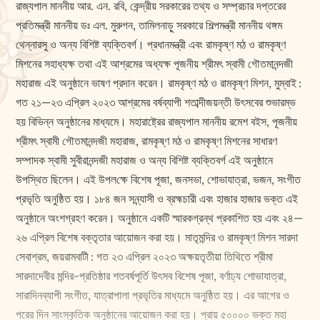
রাজ্যপাল মাননীয় আর. এন. রবি, কেন্দ্রীয় সরকারের তথ্য ও সম্প্রচার দপ্তরের
প্রতিমন্ত্রী মাননীয় ডঃ এল. মুরুগন, তামিলনাড়ু সরকারে শিল্পমন্ত্রী মাননীয় থঙ্গম
থেন্নারসু ও অন্য বিশিষ্ট ব্যক্তিবর্গ। প্রধানমন্ত্রী এবং রামকৃষ্ণ মঠ ও রামকৃষ্ণ
মিশনের সহাধ্য‌‌ক্ষ তথা এই আশ্রমের অধ্যক্ষ পূজনীয় শ্রীমৎ স্বামী গৌতমানন্দজী
মহারাজ এই অনুষ্ঠানে ভাষণ প্রদান করেন। রামকৃষ্ণ মঠ ও রামকৃষ্ণ মিশন, মুম্বাই :
গত ২১—২৩ এপ্রিল ২০২৩ আশ্রমের বর্ষব্যাপী শতাব্দীজয়ন্তী উৎসবের শুভারম্ভ
হয় বিভিন্ন অনুষ্ঠানের মাধ্যমে। মহারাষ্ট্রের রাজ্যপাল মাননীয় রমেশ বইস, পূজনীয়
শ্রীমৎ স্বামী গৌতমানন্দজী মহারাজ, রামকৃষ্ণ মঠ ও রামকৃষ্ণ মিশনের সাধারণ
সম্পাদক স্বামী সুবীরানন্দজী মহারাজ ও অন্য বিশিষ্ট ব্যক্তিবর্গ এই অনুষ্ঠানে
উপস্থিত ছিলেন। এই উপল‌ক্ষে বিশেষ পূজা, জনসভা, শোভাযাত্রা, ভজন, সংগীত
প্রভৃতি অনুষ্ঠিত হয়। ১৮৪ জন সন্ন্যাসী ও ব্রহ্মচারী এবং হাজার হাজার ভক্ত এই
অনুষ্ঠানে অংশগ্রহণ করেন। অনুষ্ঠানে একটি স্মারকগ্রন্থ প্রকাশিত হয় এবং ২৪—
২৬ এপ্রিল বিশেষ বক্তৃতার আয়োজন করা হয়। মাতৃমন্দির ও রামকৃষ্ণ মিশন সারদা
সেবাশ্রম, জয়রামবাটী : গত ২৩ এপ্রিল ২০২৩ অ‌ক্ষয়তৃতীয়া তিথিতে শ্রীমা
সারদাদেবীর মন্দির-প্রতিষ্ঠার শতবর্ষপূর্তি উৎসব বিশেষ পূজা, বর্ণাঢ্য শোভাযাত্রা,
সারাদিনব্যাপী সংগীত, যাত্রাপালা প্রভৃতির মাধ্যমে অনুষ্ঠিত হয়। এর আগের ও
পরের দিন সাংস্কৃতিক অনুষ্ঠানের আয়োজন করা হয়। প্রায় ৫০০০০ ভক্ত মহা