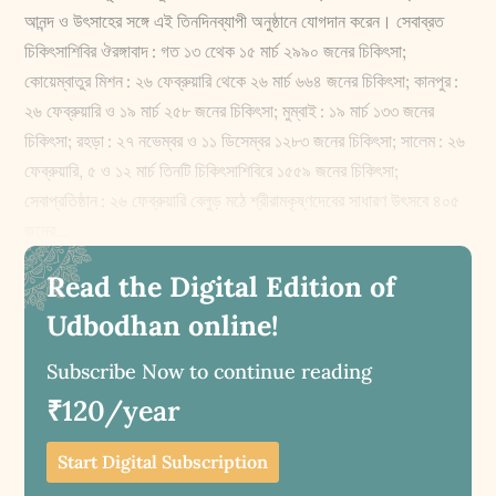
আনন্দ ও উৎসাহের সঙ্গে এই তিনদিনব্যাপী অনুষ্ঠানে যোগদান করেন। সেবাব্রত
চিকিৎসাশিবির ঔরঙ্গাবাদ : গত ১৩ থেেক ১৫ মার্চ ২৯৯০ জনের চিকিৎসা;
কোয়েম্বাতুর মিশন : ২৬ ফেব্রুয়ারি থেকে ২৬ মার্চ ৬৬৪ জনের চিকিৎসা; কানপুর :
২৬ ফেব্রুয়ারি ও ১৯ মার্চ ২৫৮ জনের চিকিৎসা; মুম্বাই : ১৯ মার্চ ১৩৩ জনের
চিকিৎসা; রহড়া : ২৭ নভেম্বর ও ১১ ডিসেম্বর ১২৮৩ জনের চিকিৎসা; সালেম : ২৬
ফেব্রুয়ারি, ৫ ও ১২ মার্চ তিনটি চিকিৎসাশিবিরে ১৫৫৯ জনের চিকিৎসা;
সেবাপ্রতিষ্ঠান : ২৬ ফেব্রুয়ারি বেলুড় মঠে শ্রীরামকৃষ্ণদেবের সাধারণ উৎসবে ৪০৫
জনের...
Read the Digital Edition of
Udbodhan online!
Subscribe Now to continue reading
₹120/year
Start Digital Subscription