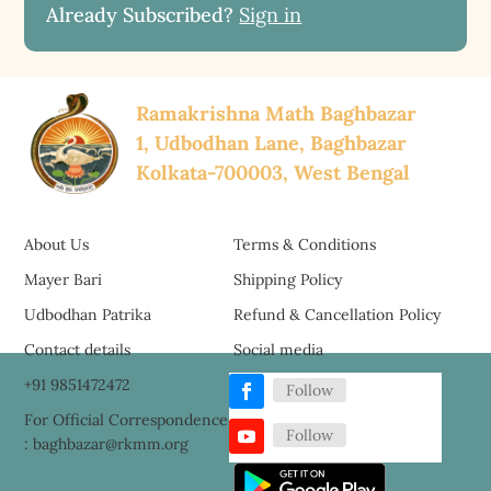
Already Subscribed?
Sign in
Ramakrishna Math Baghbazar
1, Udbodhan Lane, Baghbazar
Kolkata-700003, West Bengal
About Us
Terms & Conditions
Mayer Bari
Shipping Policy
Udbodhan Patrika
Refund & Cancellation Policy
Contact details
Social media
+91 9851472472
Follow
For Official Correspondence
Follow
: baghbazar@rkmm.org