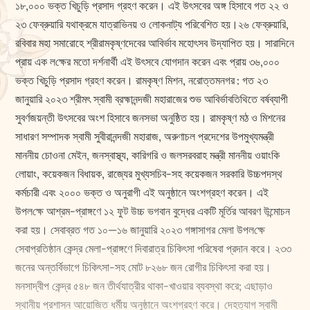
১৮,০০০ ভক্ত খিচুড়ি প্রসাদ গ্রহণ করেন। এই উৎসবের অঙ্গ হিসাবে গত ২২ ও
২৩ ফেব্রুয়ারি যথাক্রমে যাত্রাভিনয় ও লোকনাট্য পরিবেশিত হয়।২৬ ফেব্রুয়ারি,
রবিবার মহা সমারোহে শ্রীরামকৃষ্ণদেবের আবির্ভাব মহোৎসব উদ্‌যাপিত হয়। সারাদিনে
প্রায় এক ল‌ক্ষের মতো দর্শনার্থী এই উৎসবে যোগদান করেন এবং প্রায় ৩৬,০০০
ভক্ত খিচুড়ি প্রসাদ গ্রহণ করেন। রামকৃষ্ণ মিশন, নরোত্তমনগর : গত ২৩
জানুয়ারি ২০২৩ শ্রীমৎ স্বামী ব্রহ্মানন্দজী মহারাজের শুভ আবির্ভাবতিথিতে বর্ষব্যাপী
সুবর্ণজয়ন্তী উৎসবের অংশ হিসাবে জনসভা অনুষ্ঠিত হয়। রামকৃষ্ণ মঠ ও মিশনের
সাধারণ সম্পাদক স্বামী সুবীরানন্দজী মহারাজ, অরুণাচল প্রদেশের উপমুখ্যমন্ত্রী
মাননীয় চোওনা মেইন, জনস্বাস্থ্য, কারিগরি ও জলসরবরাহ মন্ত্রী মাননীয় ওয়াংকি
লোয়াং, কয়েকজন বিধায়ক, রাজ্যের মুখ্যসচিব-সহ কয়েকজন সরকারি উচ্চপদস্থ
কর্মচারী এবং ২০০০ ভক্ত ও অনুরাগী এই অনুষ্ঠানে অংশগ্রহণ করেন। এই
উপল‌ক্ষে আশ্রম-প্রাঙ্গণে ১২ ফুট উচ্চ ভগবান বুদ্ধের একটি মূর্তির আবরণ উন্মোচন
করা হয়। সেবাব্রত গত ১০—১৬ জানুয়ারি ২০২৩ গঙ্গাসাগর মেলা উপল‌ক্ষে
সেবাপ্রতিষ্ঠান কেন্দ্র মেলা-প্রাঙ্গণে দিবারাত্র চিকিৎসা পরিষেবা প্রদান করে। ২৩৩
জনের অন্তর্বিভাগে চিকিৎসা-সহ মোট ৮২৬৮ জন রোগীর চিকিৎসা করা হয়।
মনসাদ্বীপ কেন্দ্র ৫৪৮ জন তীর্থযাত্রীর থাকা-খাওয়ার ব্যবস্থা করে; এছাড়াও
স্থানীয় প্রশাসন আয়োজিত ধর্মীয় অনুষ্ঠানে অংশগ্রহণ করে। দেহত্যাগ স্বামী