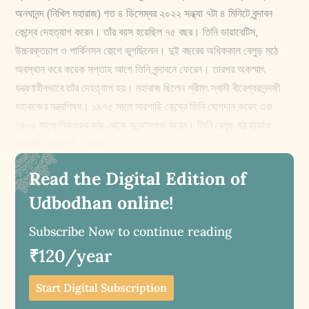
অনঘানন্দ (নিখিল মহারাজ) গত ৪ ডিসেম্বর ২০২২ সন্ধ্যা ৭টা ৪ মিনিটে বৃন্দাবন
কেন্দ্রে দেহত্যাগ করেন। তাঁর বয়স হয়েছিল ৭৫ বছর। তিনি ডায়াবেটিস,
উচ্চরক্তচাপ ও পার্কিনসন রোগে ভুগছিলেন। দুই বছরের অধিককাল বেলুড় মঠে
অবস্থান করে কয়েক সপ্তাহ আগে তিনি বৃন্দাবনে ফেরেন। তারপর অকস্মাৎ
যন্ত্রণাহীনভাবে তাঁর দেহত্যাগ হয়। মহারাজ ছিলেন শ্রীমৎ স্বামী বীরেশ্বরানন্দজী
মহারাজের মন্ত্রশিষ্য। ১৯৭৫ সালে সারগাছি কেন্দ্রে তিনি যোগদান করেন এবং
১৯৮৫ সালে নিজগুরুর কাছ থেকে সন্ন্যাসলাভ করেন। তিনি বেলুড় মঠ ছাড়াও
সারগাছি, মনসাদ্বীপ, রহড়া,...
Read the Digital Edition of
Udbodhan online!
Subscribe Now to continue reading
₹120/year
Start Digital Subscription