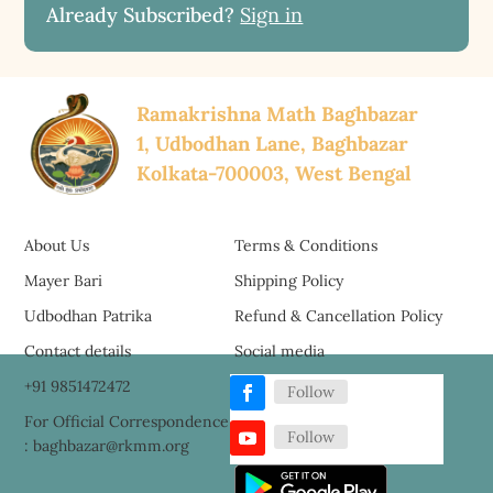
Already Subscribed?
Sign in
Ramakrishna Math Baghbazar
1, Udbodhan Lane, Baghbazar
Kolkata-700003, West Bengal
About Us
Terms & Conditions
Mayer Bari
Shipping Policy
Udbodhan Patrika
Refund & Cancellation Policy
Contact details
Social media
+91 9851472472
Follow
For Official Correspondence
Follow
: baghbazar@rkmm.org