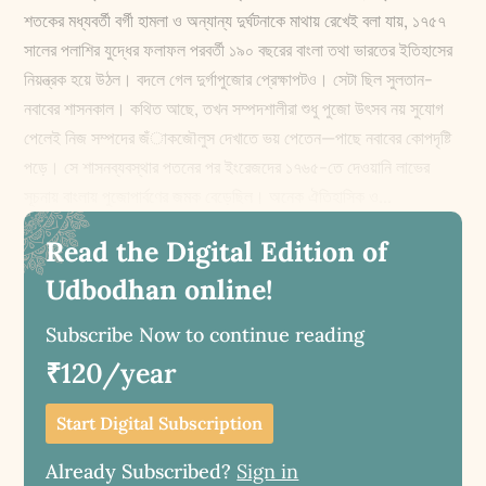
শতকের মধ্যবর্তী বর্গী হামলা ও অন্যান্য দুর্ঘটনাকে মাথায় রেখেই বলা যায়, ১৭৫৭
সালের পলাশির যুদ্ধের ফলাফল পরবর্তী ১৯০ বছরের বাংলা তথা ভারতের ইতিহাসের
নিয়ন্ত্রক হয়ে উঠল। বদলে গেল দুর্গাপুজোর প্রেক্ষাপটও। সেটা ছিল সুলতান-
নবাবের শাসনকাল। কথিত আছে, তখন সম্পদশালীরা শুধু পুজো উৎসব নয় সুযোগ
পেলেই নিজ সম্পদের জঁাকজৌলুস দেখাতে ভয় পেতেন—পাছে নবাবের কোপদৃষ্টি
পড়ে। সে শাসনব্যবস্থার পতনের পর ইংরেজদের ১৭৬৫-তে দেওয়ানি লাভের
সূচনায় বাংলায় পুজোপার্বণের জমক বেড়েছিল। অনেক ঐতিহাসিক ও...
Read the Digital Edition of
Udbodhan online!
Subscribe Now to continue reading
₹120/year
Start Digital Subscription
Already Subscribed?
Sign in