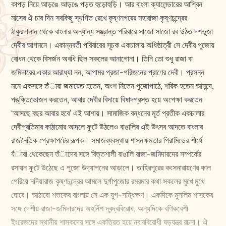
কাপড় নিয়ে আড়ঙে আড়ঙে পড়ত হুড়োহুড়ি। আর বাংলা ক্যালেন্ডারের আশ্বিন
মাসের ঐ চার দিন সবকিছু স্থগিত রেখে কৃষ্ণনগরের মহারাজা কৃষ্ণচন্দ্রের
ঠাকুরদালান থেকে বাংলার অন্যান্য সম্ভ্রান্ত পরিবারে সাজো সাজো রব উঠত দশভুজা
দেবীর আগমনে। একান্নবর্তী পরিবারের সূচক একচালায় অধিষ্ঠাত্রী সে দেবীর পুজোয়
বোধন থেকে বিসর্জন অবধি ছিল সকলের আনাগোনা। তিনি তো শুধু রাজা বা
জমিদারের একার আরাধ্যা নন, আপামর প্রজা-পরিজনের প্রাণের দেবী। প্রসন্ন
মনে একসঙ্গে তঁারা জমায়েত হতেন, অংশ নিতেন পুজোপাঠে, শরিক হতেন আনন্দে,
পঙ্‌ক্তিভোজন করতেন, আবার দেবীর বিদায়ে বিষাদগ্রস্ত হয়ে অপেক্ষা করতেন
‘আসছে বছর আবার হবে’ এই আশায়। সামাজিক বন্ধনের মূর্ত প্রতীক একচালার
দেবীপ্রতিমার কাঠামোর আদলে ফুটে উঠলেও বাঙালির এই উৎসব আদতে বাংলার
রাজনৈতিক প্রেক্ষাপটের রূপক। সমাজব্যবস্থায় শাসনক্ষমতার পিরামিডের শীর্ষে
যঁারা থেকেছেন তঁাদের সঙ্গে বিত্তশালী বাঙালি রাজা-জমিদারদের সম্পর্কের
রসায়ন ফুটে উঠেছে এ পুজো উদ‍্যাপনের আড়ালে। তাহিরপুরের কংসনারায়ণের কাল
পেরিয়ে নদিয়ারাজ কৃষ্ণচন্দ্রের আমলে দুর্গাপুজোর রমরমার কথা সকলের মুখে মুখে
ঘোরে। আঠারো শতকের বাংলায় সে এক যুগ-সন্ধিক্ষণ। একদিকে মুসলিম শাসকের
সঙ্গে দেশীয় রাজা-জমিদারদের অহর্নিশ দ্বন্দ্ববিরোধ, অন্যদিকে বণিকবেশী
ইংরেজদের স্থানীয় শাসকদের সঙ্গে একত্রিত হয়ে নবাববিরোধী ষড়যন্ত্র রচনা। ঐ