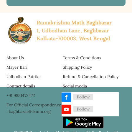
Ramakrishna Math Baghbazar
1, Udbodhan Lane, Baghbazar
Kolkata-700003, West Bengal
About Us
Terms & Conditions
Mayer Bari
Shipping Policy
Udbodhan Patrika
Refund & Cancellation Policy
Contact details
Social media
+91 9851472472
Follow
For Official Correspondence
Follow
: baghbazar@rkmm.org