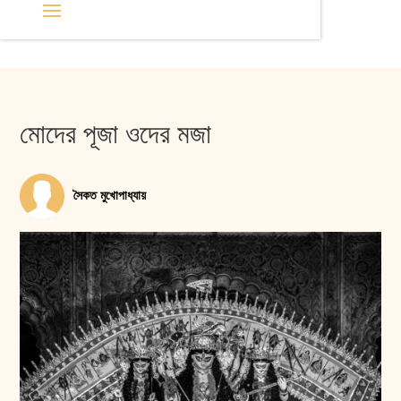
মোদের পূজা ওদের মজা
সৈকত মুখোপাধ্যায়