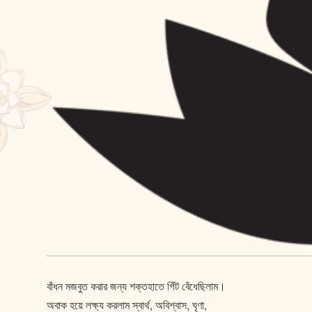
বাঁধন মজবুত করার জন্য শক্তহাতে গিঁট বেঁধেছিলাম।
অবাক হয়ে ল‌ক্ষ্য করলাম স্বার্থ, অবিশ্বাস, ঘৃণা,