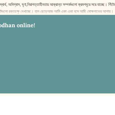
 স্বার্থ, অবিশ্বাস, ঘৃণা,নিরাপত্তাহীনতায় আক্রান্ত সম্পর্কগুলো ক্রমশদূরে সরে যাচ্ছে।
িঁটগুলো রক্তচ‌ক্ষু দেখাচ্ছে। হাল ছেড়েআজ আমি একা একা বসে আছি মো‌ক্ষলাভের আশায়।
odhan online!