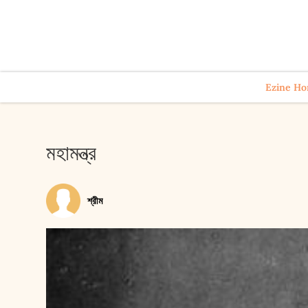
Ezine H
মহামন্ত্র
শ্রীম