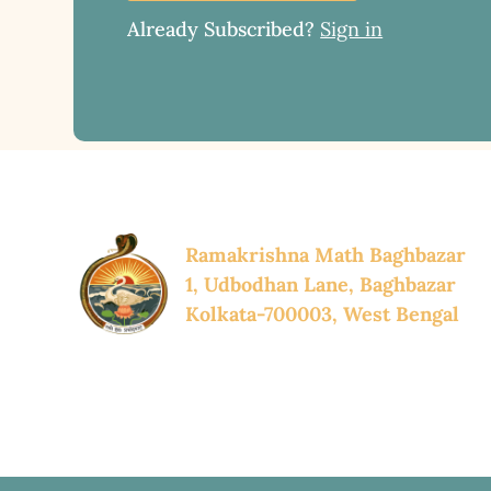
Already Subscribed?
Sign in
Ramakrishna Math Baghbazar
1, Udbodhan Lane, Baghbazar
Kolkata-700003, West Bengal