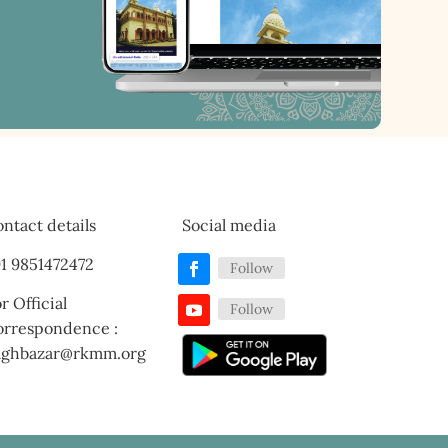
ntact details
Social media
1 9851472472
Follow
r Official
Follow
orrespondence :
aghbazar@rkmm.org