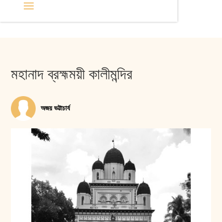
মহানাদ ব্রহ্মময়ী কালীমন্দির
অজয় ভট্টাচার্য