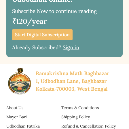
Subscribe Now to continue reading
₹120/year
Start Digital Subscription
Already Subscribed?
Sign in
Ramakrishna Math Baghbazar
1, Udbodhan Lane, Baghbazar
Kolkata-700003, West Bengal
About Us
Terms & Conditions
Mayer Bari
Shipping Policy
Udbodhan Patrika
Refund & Cancellation Policy