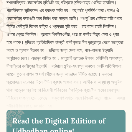
দশমহাবিদ্যার টেরাকোটার মূর্তিগুলি বহু পরিশ্রমে মন্দিরগাত্রে খোদিত হয়েছিল।
পরবর্তিকালে ভূমিকম্পে এর ব্যাপক ‌ক্ষতি হয়। বহু কষ্টে পুনর্নির্মাণ করা গেলেও ঐ
টেরাকোটার কাজগুলি আর নির্মাণ করা সম্ভব হয়নি। পঞ্চমুণ্ডির বেদিতে কষ্টিপাথরে
নির্মিত দেবীমূর্তি বিশেষ ভক্তি ও শ্রদ্ধার সৃষ্টি করে। চারপাশে চারটি শিবলিঙ্গ।
ওপরে শ্বেত শিবলিঙ্গ। প্রথমে শিবলিঙ্গগুলির, পরে মা কালীর নিত্য সেবা ও পূজা
হয়ে থাকে। মন্দিরের প্রতিষ্ঠাদিবস রটন্তী কালীপূজার দিন দূরদূরান্ত থেকে ভক্তেরা
আসে ও প্রসাদ বিতরণ হয়। দুদিনের জন্য মেলা বসে, গান-বাজনা ইত্যাদি
অনুষ্ঠানও চলে। এছাড়া পালিত হয় ১ জানুয়ারি কল্পতরু উৎসব, কৌশিকী অমাবস্যা,
দীপান্বিতা কালীপূজা ইত্যাদি। বর্তমানে মন্দির-সংলগ্ন অঞ্চলে একটি অতিথিশালা,
সামনে ফুলের বাগান ও দর্শনার্থীদের জন্য আচ্ছাদন নির্মিত হয়েছে। ভক্তরা
প্রয়োজনে ভাণ্ডারা দিলে ঐদিন প্রসাদ পাওয়া যায়। আর্থিক ও অন্যান্য অসুবিধা
থাকা সত্ত্বেও প্রতিষ্ঠাতা নিয়োগী পরিবারের ঐকান্তিক প্রচেষ্টায় মায়ের সেবাপূজা
নির্বিঘ্নে সম্পন্ন হয়ে চলেছে। ভক্তগণ এখানে এলে নিশ্চয়ই আনন্দ পাবেন। অজয়
ভট্টাচার্যবিধাননগর, কলকাতা-৬৪
Read the Digital Edition of
Udbodhan online!