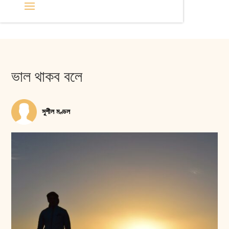
ভাল থাকব বলে
সুশীল মণ্ডল