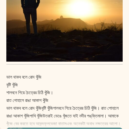
ভাল থাকব বলে রোদ খুঁজি
বৃষ্টি খুঁজি
শালবনে গিয়ে চৈত্রের চিঠি খুঁজি।
রাত পোহালে রাঙা আকাশ খুঁজি
ভাল থাকব বলে রোদ খুঁজিবৃষ্টি খুঁজিশালবনে গিয়ে চৈত্রের চিঠি খুঁজি। রাত পোহালে
রাঙা আকাশ খুঁজিপাখি খুঁজিউতরাই ভেঙে খুঁজতে যাই নদীর পঙ্‌ক্তিমালা। আমাকে
খুঁজে বের করতে হবে আকন্দফুলভেজা বাতাসএবং অনেকটা অবাধ নক্ষত্রের আলো।