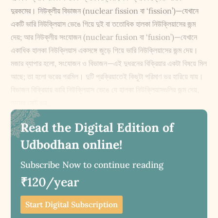
দুরকমের। নিউক্লীয় বিভাজন (nuclear fission বা ‘fission’)—যেখানে
একটি ভারি নিউক্লিয়াস ভেঙে গিয়ে দুই বা ততোধিক হালকা নিউক্লিয়াসের জন্ম
দেয়; আর নিউক্লীয় সংযোজন (nuclear fusion বা ‘fusion’)—যেখানে
একাধিক হালকা নিউক্লিয়াস একসঙ্গে জুড়ে গিয়ে ভারি নিউক্লিয়াসের জন্ম দেয়।
মজার ব্যাপার হলো, সংযোজন ও বিভাজন—এই দুধরনের বিক্রিয়ার একটা বিষয়ে মিল
আছে; তা হলো ভরের গরমিল। দুটি প্রক্রিয়াতেই কিছুটা পরিমাণ ভর হারিয়ে যায়।
বিভাজন বিক্রিয়ায় ভারি নিউক্লিয়াস ভেঙে যে হালকা নিউক্লিয়াসগুলির জন্ম দেয়,
তাদের মোট ভর...
Read the Digital Edition of
Udbodhan online!
Subscribe Now to continue reading
₹120/year
Start Digital Subscription