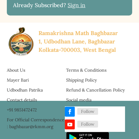
Already Subscribed?
Sign in
Ramakrishna Math Baghbazar
1, Udbodhan Lane, Baghbazar
Kolkata-700003, West Bengal
About Us
Terms & Conditions
Mayer Bari
Shipping Policy
Udbodhan Patrika
Refund & Cancellation Policy
Contact details
Social media
+91 9851472472
Follow
For Official Correspondence
Follow
: baghbazar@rkmm.org