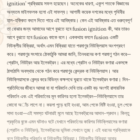
ignition’ প্রক্রিয়ায় সফল হয়েছেন। অনেকের ধারণা, একুশ শতকে বিজ্ঞানের
অন্যতম মাইলফলক হলো এই সাফল্য। আগামী কয়েক দশকের মধ্যে পৃথিবীর
হাল-হকিকত বদলে দিতে পারে এই আবিষ্কার। কেন এই আবিষ্কার এত গুরুত্বপূর্ণ
তা বোঝার জন্য আমাদের আগে বুঝতে হবে fusion ignition কী, আর তারও
আগে বুঝতে হবে fusion কাকে বলে। এককথায় বললে fusion একটি
নিউক্লীয় বিক্রিয়া, অর্থাৎ এমন বিক্রিয়া যাতে পরমাণুর নিউক্লিয়াস অংশগ্রহণ
করে। পরমাণুর সংসারে ঠোকাঠুকি আমরা জানি, তিনধরনের কণা পরমাণু গঠন করে—
প্রোটন, নিউট্রন আর ইলেকট্রন। এর মধ্যে প্রোটন ও নিউট্রন কণারা একসঙ্গে
ঠাসাঠাসি অবস্থায় থেকে গঠন করে পরমাণুর কেন্দ্রক বা নিউক্লিয়াস। আর
নিউক্লিয়াসকে কেন্দ্র করে বিভিন্ন কক্ষপথে ঘুরতে থাকে ইলেকট্রন কণারা। দিন-
প্রতিদিনের জীবনে আমরা যা যা পরিবর্তন দেখি তার একটা বড় অংশই রাসায়নিক
পরিবর্তন এবং এই পরিবর্তনের মূল কারিগর হলো ইলেকট্রন—নিউক্লিয়াসে তার
কোনো অাঁচ লাগে না। কয়লা পুড়ে ছাই হওয়া, আম পেকে মিষ্টি হওয়া, চুল পেকে
সাদা হওয়া—এই সমস্ত ঘটনারই মূলে আছে ইলেকট্রনের আদান-প্রদান। কিন্তু
প্রকৃতির বুকে এমন ঘটনাও ঘটে যেখানে পরিবর্তনের কারিগর নিউক্লিয়াসের কণারা
(প্রোটন ও নিউট্রন), ইলেকট্রনের ভূমিকা সেখানে তুচ্ছ। এই ধরনের প্রক্রিয়াকে
বলে নিউক্লীয় পরিবর্তন বা নিউক্লীয় বিক্রিয়া। নিউক্লীয় বিক্রিয়া আবার