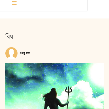
বিষ
রঙ্কু দাস