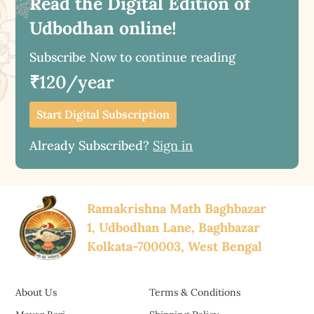
Read the Digital Edition of
Udbodhan online!
Subscribe Now to continue reading
₹120/year
Start Digital Subscription
Already Subscribed?
Sign in
Ramakrishna Math Baghbazar
1, Udbodhan Lane, Baghbazar
Kolkata-700003, West Bengal
About Us
Terms & Conditions