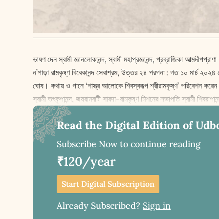
ভাষণ দেন স্বামী জ্ঞানলোকানন্দ, স্বামী মহাপ্রজ্ঞানন্দ, প্রব্রাজিকা আত্মদীপপ্রাণা
ন’পাড়া রামকৃষ্ণ বিবেকানন্দ সেবাশ্রম, উত্তর ২৪ পরগনা : গত ১০ মার্চ ২০২৪ শো
ঘোষ। কথায় ও গানে ‘শাস্ত্র আলোকে শিবস্বরূপ শ্রীরামকৃষ্ণ’ পরিবেশন করেন ডঃ 
স্বামী তৎকৃপানন্দ, জয়রামবাটী সারদা-রামকৃষ্ণ মিশনের সভাপতি স্বামী শিবরূপা
Read the Digital Edition of Udb
Subscribe Now to continue reading
₹120/year
Start Digital Subscription
Already Subscribed?
Sign in