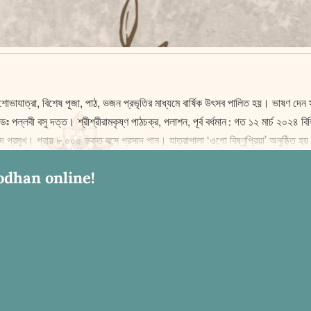
ভাযাত্রা, বিশেষ পূজা, পাঠ, ভজন প্রভৃতির মাধ্যমে বার্ষিক উৎসব পালিত হয়। ভাষণ দেন স্বামী 
পল্লবী বসু দত্ত। শ্রীশ্রীরামকৃষ্ণ পাঠচক্র, পলাশন, পূর্ব বর্ধমান : গত ১২ মার্চ ২০২৪ বি
নন্দ প্রমুখ। প্রায় ৮,০০০ ভক্ত বসে প্রসাদ পান। যাত্রাপালা ‘ওগো বিষ্ণুপ্রিয়া’ অনুষ্ঠিত হ
odhan online!