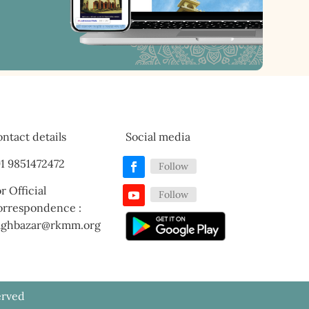
ntact details
Social media
1 9851472472
Follow
r Official
Follow
orrespondence :
aghbazar@rkmm.org
erved