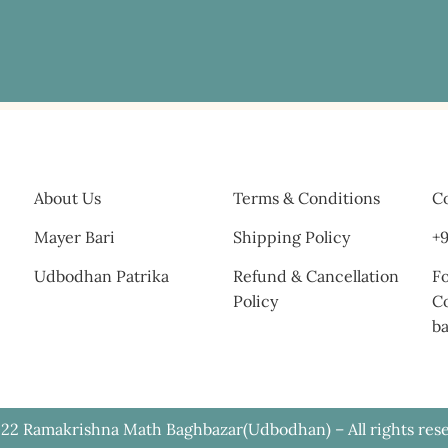
About Us
Terms & Conditions
Co
Mayer Bari
Shipping Policy
+9
Udbodhan Patrika
Refund & Cancellation
Fo
Policy
C
b
22 Ramakrishna Math Baghbazar(Udbodhan) – All rights res