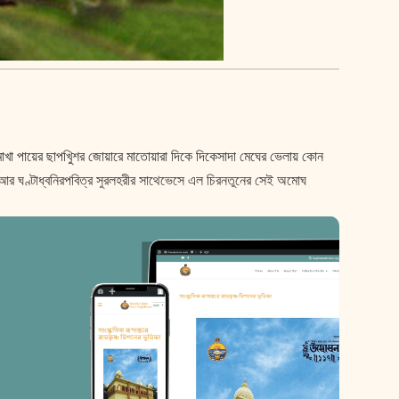
াখা পায়ের ছাপখুিশর জোয়ারে মাতোয়ারা দিকে দিকেসাদা মেঘের ভেলায় কোন
শঙ্খ আর ঘণ্টাধ্বনিরপবিত্র সুরলহরীর সাথেভেসে এল চিরনতুনের সেই অমোঘ