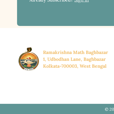
Ramakrishna Math Baghbazar
1, Udbodhan Lane, Baghbazar
Kolkata-700003, West Bengal
© 20