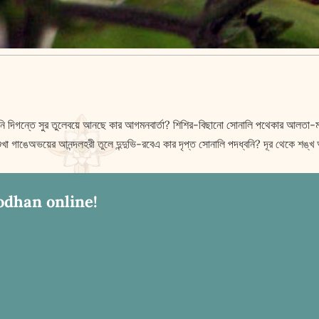
কিনি দিগন্তে সুর তুলেবয়ে আনছে কার আগমনবার্তা? শিশির-বিছানো সোনালি পথেকার আলতা-ম
্রণার শুখা গাঙেঅভয়ের আনন্দলহরী তুলে দুন্দুভি-রবেএ কার দৃপ্ত সোনালি পদধ্বনি? দূর থেকে 
odhan online!