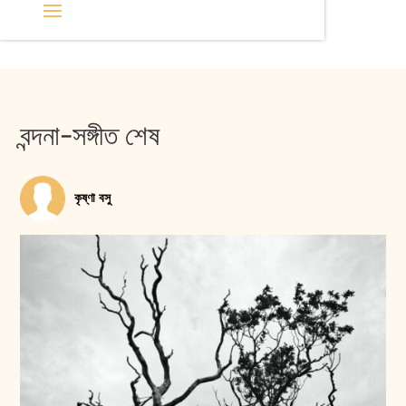
বন্দনা-সঙ্গীত শেষ
কৃষ্ণা বসু