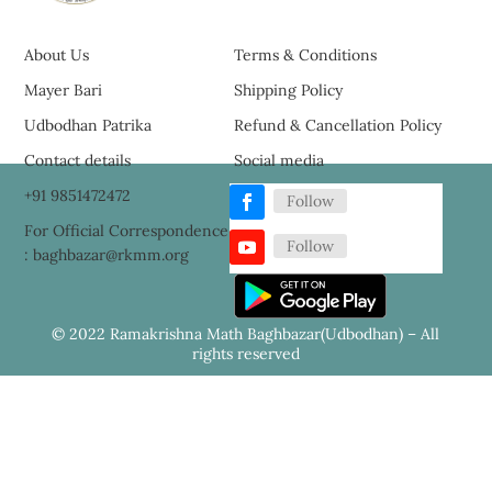
About Us
Terms & Conditions
Mayer Bari
Shipping Policy
Udbodhan Patrika
Refund & Cancellation Policy
Contact details
Social media
+91 9851472472
Follow
For Official Correspondence
Follow
: baghbazar@rkmm.org
© 2022 Ramakrishna Math Baghbazar(Udbodhan) – All
rights reserved