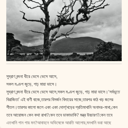
সুঘ্রাণ বন্দনা ধীরে ভেসে ভেসে আসে,
সকল মণ্ডপ জুড়ে, গাঢ় মায়া ভাসে।
সুঘ্রাণ বন্দনা ধীরে ভেসে ভেসে আসে,সকল মণ্ডপ জুড়ে, গাঢ় মায়া ভাসে।‘সর্বভূতে
বিরাজিতা’ এই বাণী বাজে,তারপর বিসর্জন বিদায়ের সাজে,তারপর কাঠ খড় জলের
শীতল।তারপর কালো জলে একা একা দোল্!খড়ের প্রতিমাখানি অনাদর-মাখা,কেন
তবে আয়োজন কেন কথা রাখা?কেন তবে ডাকাডাকি? মন্ত্র উচ্চারণ?কেন তবে
এতখানি গান গায় মন?আবাহনে অভিষেকে আরতি আলোয়,মনখানি ভরা আছে