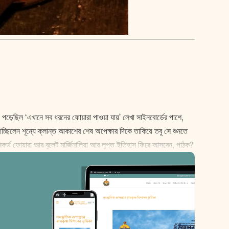
য়ে পড়েছিল ‘এখানে সব ধরনের ফোয়ারা পাওয়া যায়’ লেখা সাইনবোর্ডের পাশে,
চ্ছিলেন শূন্যে ক্লান্ত আকাশের শেষ অপে‌ক্ষার দিকে তাকিয়ে তবু সে শুনতে
িকর্ড ফোয়ারা আর বুলেট মার্জিনালিয়া আর লুপ্ত ইতিহাস ফিরে আসবেন, পাঠক?