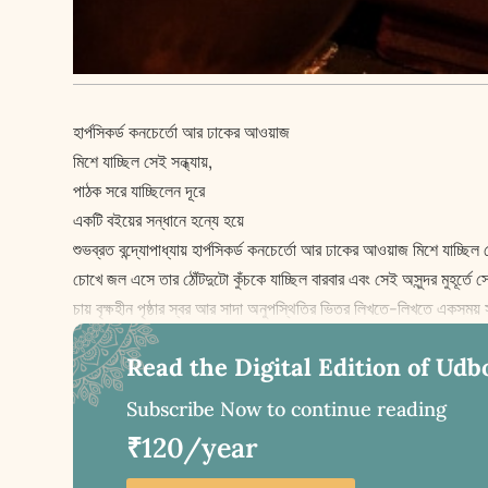
হার্পসিকর্ড কনচের্তো আর ঢাকের আওয়াজ
মিশে যাচ্ছিল সেই সন্ধ্যায়,
পাঠক সরে যাচ্ছিলেন দূরে
একটি বইয়ের সন্ধানে হন্যে হয়ে
শুভব্রত বন্দ্যোপাধ্যায় হার্পসিকর্ড কনচের্তো আর ঢাকের আওয়াজ মিশে যাচ্ছিল স
চোখে জল এসে তার ঠোঁটদুটো কুঁচকে যাচ্ছিল বারবার এবং সেই অসুন্দর মুহূর্তে
চায় বৃ‌ক্ষহীন পৃষ্ঠার স্বর আর সাদা অনুপস্থিতির ভিতর লিখতে-লিখতে একসম
Read the Digital Edition of Udb
Subscribe Now to continue reading
₹120/year