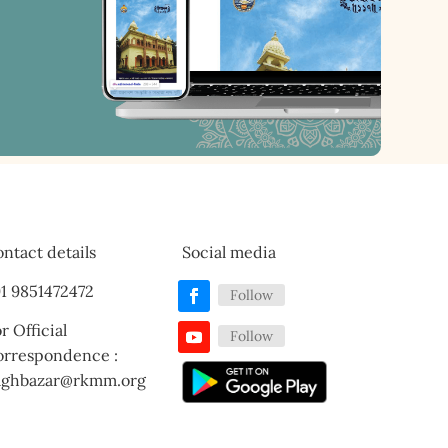
ntact details
Social media
1 9851472472
Follow
r Official
Follow
orrespondence :
aghbazar@rkmm.org