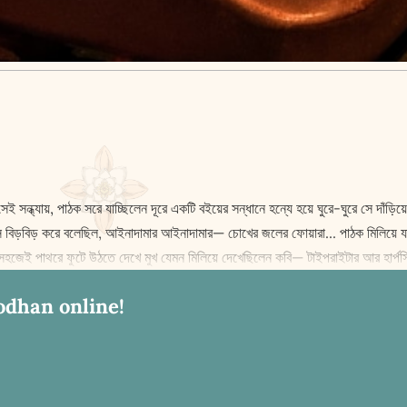
েই সন্ধ্যায়, পাঠক সরে যাচ্ছিলেন দূরে একটি বইয়ের সন্ধানে হন্যে হয়ে ঘুরে-ঘুরে সে দাঁড়ি
 সে বিড়বিড় করে বলেছিল, আইনাদামার আইনাদামার— চোখের জলের ফোয়ারা... পাঠক মিলিয়ে যা
য় সহজেই পাথরে ফুটে উঠতে দেখে মুখ যেমন মিলিয়ে দেখেছিলেন কবি— টাইপরাইটার আর হার্পস
odhan online!