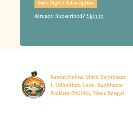
Start Digital Subscription
Already Subscribed?
Sign in
Ramakrishna Math Baghbazar
1, Udbodhan Lane, Baghbazar
Kolkata-700003, West Bengal