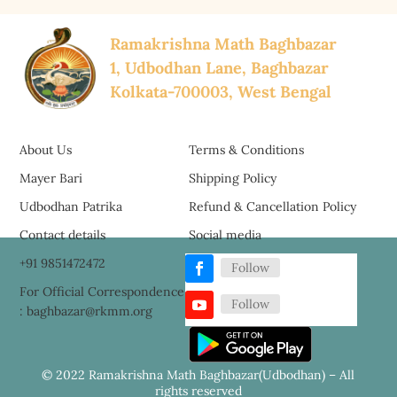
Ramakrishna Math Baghbazar
1, Udbodhan Lane, Baghbazar
Kolkata-700003, West Bengal
About Us
Terms & Conditions
Mayer Bari
Shipping Policy
Udbodhan Patrika
Refund & Cancellation Policy
Contact details
Social media
+91 9851472472
Follow
For Official Correspondence
Follow
: baghbazar@rkmm.org
© 2022 Ramakrishna Math Baghbazar(Udbodhan) – All
rights reserved