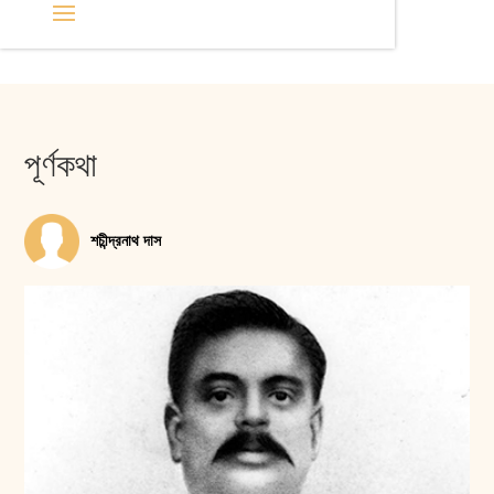
পূর্ণকথা
শচীন্দ্রনাথ দাস