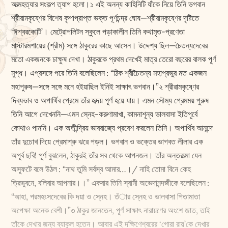
আত্মহত্যার সংকল্প ত্যাগ হলো।১ এই অনন্য কাহিনিটি যাঁকে নিয়ে তিনি ভগবান
শ্রীরামকৃষ্ণের বিশেষ কৃপাপ্রাপ্ত ভক্ত পূর্ণচন্দ্র ঘোষ—শ্রীরামকৃষ্ণের দৃষ্টিতে
‘ঈশ্বরকোটি’। মেট্রোপলিটন স্কুলে পড়াকালীন তিনি কথামৃত-প্রণেতা
মাস্টারমশায়ের (শ্রীম) সঙ্গে ঠাকুরের কাছে আসেন। উদ্দেশ্য ছিল—চৈতন্যদেবের
মতো একজনকে চাক্ষুষ দেখা। ঠাকুরকে প্রথম দেখেই মাত্র তেরো বছরের বালক পূর্ণ
মুগ্ধ। এপ্রসঙ্গে পরে তিনি বলেছিলেন : “ঠিক শ্রীচৈতন্য মহাপ্রভুর মত একজন
মহাপুরুষ—সঙ্গে সঙ্গে মনে হইয়াছিল ইনিই সাক্ষাৎ ভগবান।”২ শ্রীরামকৃষ্ণের
দিব্যভাব ও অপার্থিব প্রেমে তাঁর হৃদয় পূর্ণ হয়ে যায়। এমন সৌম্য প্রেমময় পুরুষ
তিনি আগে দেখেননি—এমন স্নেহ-করুণামাখা, কামনাশূন্য ভালবাসা ইতিপূর্বে
কোথাও পাননি। এক অতীন্দ্রিয় ভাবরাজ্যে প্রবেশ করলেন তিনি। অপার্থিব আনন্দে
তাঁর দুচোখ দিয়ে প্রেমাশ্রু ঝরে পড়ল। ভগবান ও ভক্তের ভাগবত লীলার এক
অপূর্ব ছবি! পূর্ণ বুঝলেন, ঠাকুরই তাঁর সব থেকে আপনজন। তাঁর অন্তরাত্মা যেন
অস্ফুটে বলে উঠল : “নাথ তুমি সর্বস্ব আমার…।/ নাহি তোমা বিনে কেহ
ত্রিভুবনে, বলিবার আপনার।।” একবার তিনি স্বামী অভেদানন্দজীকে বলেছিলেন :
“আহা, পরমহংসদেবের কি দয়া ও স্নেহ। তঁার স্নেহ ও ভালবাসা পিতামাতা
অপেক্ষা অনেক বেশী।”৩ ঠাকুর জানতেন, পূর্ণ সাক্ষাৎ নারায়ণের অংশে জাত, তাই
তাঁকে দেখার জন্য ব্যাকুল হতেন। আবার এই দক্ষিণেশ্বরের ‘গোরা রায়’কে দেখার