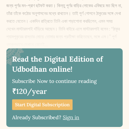
জন্য পূর্ণর মন-প্রাণ ছটফট করত। কিন্তু পূর্ণর বাড়ির লোকের এবিষয়ে মত ছিল না,
তাঁরা তাঁকে কঠোর অনুশাসনের মধ্যে রাখতেন। তাই পূর্ণ গোপনে ঠাকুরের সঙ্গে দেখা
করতে যেতেন। একদিন রাত্রিতে তিনি একা পড়াশোনা করছিলেন, এমন সময়
দেখেন মাস্টারমশাই দাঁড়িয়ে আছেন। তিনি বাইরে এলে মাস্টারমশাই বলেন : “ঠাকুর
শ্যামপুকুরের রাস্তার মোড়ে তোমার জন্য প্রতীক্ষা করিতেছেন, সঙ্গে এস।” পূর্ণ
ব্যাকুলভাবে সেখানে যেতেই...
Read the Digital Edition of
Udbodhan online!
Subscribe Now to continue reading
₹120/year
Start Digital Subscription
Already Subscribed?
Sign in