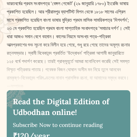
ভারতবর্ষের প্রথম সংবাদপত্র ‘বেঙ্গল গেজেট’ (২৯ জানুয়ারি ১৭৮০) ইংরেজি ভাষায়
প্রকাশিত হয়েছিল। আর শ্রীরামপুর ব্যাপটিস্ট মিশন থেকে ১৮১৮ সালের এপ্রিল
মাসে প্রকাশিত হয়েছিল বাংলা ভাষায় মুদ্রিত প্রথম মাসিক সাময়িকপত্র ‘দিগদর্শন’;
২৩ মে প্রকাশিত হয়েছিল প্রথম বাংলা সাপ্তাহিক সংবাদপত্র ‘সমাচার দর্পণ’। সেই
ধারা আজও সমান বেগে বহমান। কালের নিয়মে অসংখ্য পত্র-পত্রিকা
আত্মপ্রকাশের শুভ সূচনা করে বিলীন হয়ে গেছে, শুধু রয়ে গেছে তাদের অমূল্য রচনার
রত্নসম্ভার। স্বামী বিবেকানন্দ প্রবর্তিত ‘উদ্বোধন’ পত্রিকা আগামী জানুয়ারিতে
১২৫ বর্ষে পদার্পণ করেছে। তারই প্রাক্‌মুহূর্তে আমরা মনোনিবেশ করেছি সেই সমস্ত
বিস্মৃত পত্রিকার পাতায়। গবেষক বিজন ঘোষাল অসীম মন নিয়ে তুলে আনবেন
রামকৃষ্ণ-বিবেকানন্দ পরিমণ্ডলের নানান প্রাসঙ্গিক রচনা, যা আমাদের সমৃদ্ধ করবে।
—সম্পাদক
Read the Digital Edition of
Udbodhan online!
Subscribe Now to continue reading
₹120/year