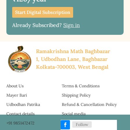
Start Digital Subscription
Already Subscribed?
Sign in
Ramakrishna Math Baghbazar
1, Udbodhan Lane, Baghbazar
Kolkata-700003, West Bengal
About Us
Terms & Conditions
Mayer Bari
Shipping Policy
Udbodhan Patrika
Refund & Cancellation Policy
Contact details
Social media
+91 9851472472
Follow