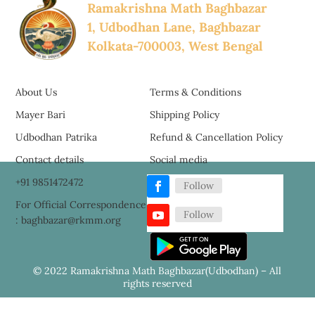
Ramakrishna Math Baghbazar
1, Udbodhan Lane, Baghbazar
Kolkata-700003, West Bengal
About Us
Terms & Conditions
Mayer Bari
Shipping Policy
Udbodhan Patrika
Refund & Cancellation Policy
Contact details
Social media
+91 9851472472
Follow
For Official Correspondence
Follow
: baghbazar@rkmm.org
© 2022 Ramakrishna Math Baghbazar(Udbodhan) – All
rights reserved