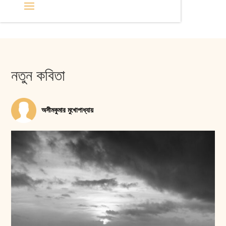
নতুন কবিতা
অসীমকুমার মুখোপাধ্যায়