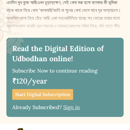
এতদিন মুখ বুজে আছিএখন চূড়ান্তক্ষণ, সেই খেলা শুরু হলো বলেকার কী ভূমিকা
থাকে কাকে নিয়ে খেলা ‘কানামাছি’জানি না সুখের খেলা ভেসে যাবে দূর অস্তাচলে।
অভাবিত আশা নিয়ে বেঁচে আছি একা দহনেরমিলিয়ে যাচ্ছে সব ভোরের তারার মতো
ক্রমেঅভ্যাস করেছি দুঃখ সহনের ও ভারবহনেররূপের গরিমা নিয়ে, যদি তাতে ক্ষীর
ওঠে জমে।
Read the Digital Edition of
Udbodhan online!
Subscribe Now to continue reading
₹120/year
Start Digital Subscription
Already Subscribed?
Sign in