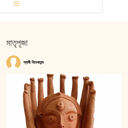
মাতৃপূজা
স্বামী বিবেকানন্দ