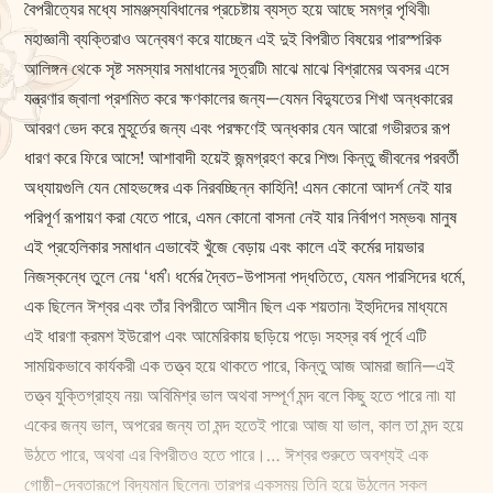
বৈপরীত্যের মধ্যে সামঞ্জস্যবিধানের প্রচেষ্টায় ব্যস্ত হয়ে আছে সমগ্র পৃথিবী৷
মহাজ্ঞানী ব্যক্তিরাও অন্বেষণ করে যাচ্ছেন এই দুই বিপরীত বিষয়ের পারস্পরিক
আলিঙ্গন থেকে সৃষ্ট সমস্যার সমাধানের সূত্রটি৷ মাঝে মাঝে বিশ্রামের অবসর এসে
যন্ত্রণার জ্বালা প্রশমিত করে ক্ষণকালের জন্য—যেমন বিদ্যুতের শিখা অন্ধকারের
আবরণ ভেদ করে মুহূর্তের জন্য এবং পরক্ষণেই অন্ধকার যেন আরো গভীরতর রূপ
ধারণ করে ফিরে আসে! আশাবাদী হয়েই জন্মগ্রহণ করে শিশু৷ কিন্তু জীবনের পরবর্তী
অধ্যায়গুলি যেন মোহভঙ্গের এক নিরবচ্ছিন্ন কাহিনি! এমন কোনো আদর্শ নেই যার
পরিপূর্ণ রূপায়ণ করা যেতে পারে, এমন কোনো বাসনা নেই যার নির্বাপণ সম্ভব৷ মানুষ
এই প্রহেলিকার সমাধান এভাবেই খুঁজে বেড়ায় এবং কালে এই কর্মের দায়ভার
নিজস্কন্ধে তুলে নেয় ‘ধর্ম’৷ ধর্মের দ্বৈত-উপাসনা পদ্ধতিতে, যেমন পারসিদের ধর্মে,
এক ছিলেন ঈশ্বর এবং তাঁর বিপরীতে আসীন ছিল এক শয়তান৷ ইহুদিদের মাধ্যমে
এই ধারণা ক্রমশ ইউরোপ এবং আমেরিকায় ছড়িয়ে পড়ে৷ সহস্র বর্ষ পূর্বে এটি
সাময়িকভাবে কার্যকরী এক তত্ত্ব হয়ে থাকতে পারে, কিন্তু আজ আমরা জানি—এই
তত্ত্ব যুক্তিগ্রাহ্য নয়৷ অবিমিশ্র ভাল অথবা সম্পূর্ণ মন্দ বলে কিছু হতে পারে না৷ যা
একের জন্য ভাল, অপরের জন্য তা মন্দ হতেই পারে৷ আজ যা ভাল, কাল তা মন্দ হয়ে
উঠতে পারে, অথবা এর বিপরীতও হতে পারে।… ঈশ্বর শুরুতে অবশ্যই এক
গোষ্ঠী-দেবতারূপে বিদ্যমান ছিলেন৷ তারপর একসময় তিনি হয়ে উঠলেন সকল