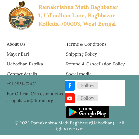
Ramakrishna Math Baghbazar
1, Udbodhan Lane, Baghbazar
Kolkata-700003, West Bengal
About Us
Terms & Conditions
Mayer Bari
Shipping Policy
Udbodhan Patrika
Refund & Cancellation Policy
Contact details
Social media
+91 9851472472
Follow
For Official Correspondence
Follow
: baghbazar@rkmm.org
© 2022 Ramakrishna Math Baghbazar(Udbodhan) – All
rights reserved