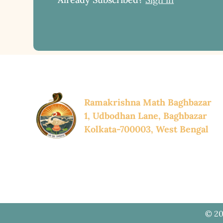
Ramakrishna Math Baghbazar
1, Udbodhan Lane, Baghbazar
Kolkata-700003, West Bengal
© 20