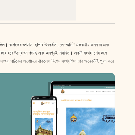
সের দলিল। কাগজের গুণমান, ছাপার উৎকর্ষতা, লে-আউট এককথায় অনবদ্য এবং
২৩ বছর ধরে উদ্বোধন পড়ছি এবং অবশ্যই নিয়মিত। একটি সংখ্যা শেষ হলে
গ সংখ্যা পাঠকের অগোচরে থাকলেও বিশেষ সংখ্যাগুিল তার অনেকটাই পূরণ করে