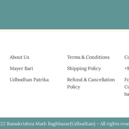
About Us
Terms & Conditions
Co
Mayer Bari
Shipping Policy
+9
Udbodhan Patrika
Refund & Cancellation
Fo
Policy
C
b
22 Ramakrishna Math Baghbazar(Udbodhan) – All rights res