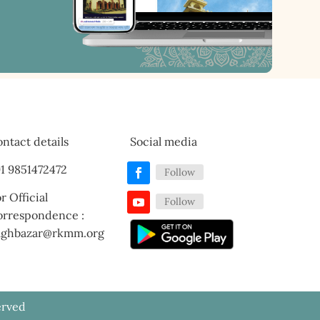
ntact details
Social media
1 9851472472
Follow
r Official
Follow
orrespondence :
aghbazar@rkmm.org
erved