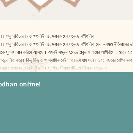
শুধু স্মৃতিচারণার লেখাগুলিই নয়, মহারাজদের শুভেচ্ছাবাণীগুলিও
। শুধু স্মৃতিচারণার লেখাগুলিই নয়, মহারাজদের শুভেচ্ছাবাণীগুলিও যেন অধ্যাত্ম ইতিহা
লিকে সুধারস পান করিয়ে এসেছে। এসবই সম্ভব হয়েছে ঠাকুর ও মায়ের আশীর্বাদে। মাত্র 
ে আন্দোলিত করে। কিছু কিছু লেখা স্থায়িভাবেই দাগ রেখে যায় মনে। ১২৫ বছরের বেশির ভা
রহে রাখার মতো এই বইখানি। সুদর্শন নন্দীরাঙামাটি, মেদিনীপুর-৭২১১০২
odhan online!