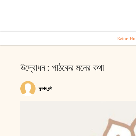
Ezine H
উদ্বোধন : পাঠকের মনের কথা
সুদর্শন নন্দী