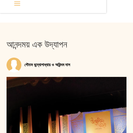
আনন্দময় এক উদ্‌যাপন
গৌতম বন্দ্যোপাধ্যায় ও অরিন্দম দাস