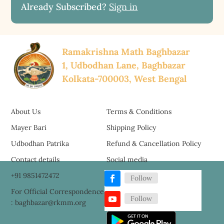
Already Subscribed?
Sign in
Ramakrishna Math Baghbazar
1, Udbodhan Lane, Baghbazar
Kolkata-700003, West Bengal
About Us
Terms & Conditions
Mayer Bari
Shipping Policy
Udbodhan Patrika
Refund & Cancellation Policy
Contact details
Social media
+91 9851472472
Follow
For Official Correspondence
Follow
: baghbazar@rkmm.org