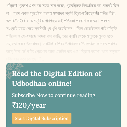
পত্রিকা প্রকাশ এখন যত সহজ মনে হচ্ছে, প্রারম্ভিক দিনগুলিতে তা তেমনটি ছিল
না। প্রায় একক প্রচেষ্টায় প্রথম সম্পাদক স্বামী ত্রিগুণাতীতানন্দজী গভীর নিষ্ঠা,
অপরিসীম ধৈর্য ও অমানুষিক পরিশ্রমে এই পত্রিকা প্রকাশ করতেন। প্রথম
সংখ্যাটি হাতে পেয়ে স্বামীজী খুব খুশি হয়েছিলেন। তিিন চেয়েছিলেন পারিপার্শ্বিক
পরিবেশ ও যে-সমাজে আমরা বাস করছি, তার গ্লানি থেকে মানুষকে মুক্ত হতে
সহায়তা করবে উদ্বোধন। স্বামীজীর প্রিয় উপনিষদের ‘উত্তিষ্ঠত জাগ্রত প্রাপ্য
বরান্‌ নিবোধত’ বাণীর প্রেরণায় আজ এতদিন ধরে এই পত্রিকা হতাশা থেকে মানুষকে
মুক্তিদান করে চলেছে।”...
Read the Digital Edition of
Udbodhan online!
Subscribe Now to continue reading
₹120/year
Start Digital Subscription