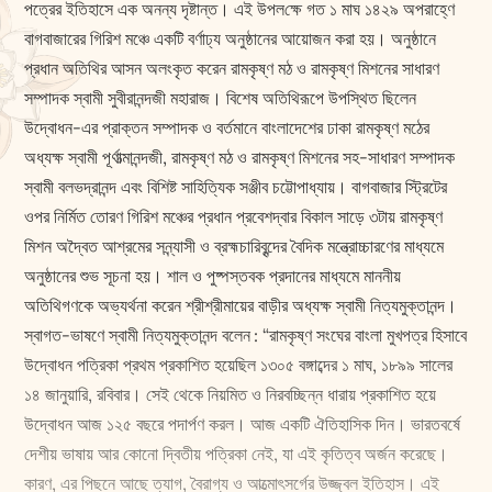
পত্রের ইতিহাসে এক অনন্য দৃষ্টান্ত। এই উপল‌ক্ষে গত ১ মাঘ ১৪২৯ অপরাহ্ণে
বাগবাজারের গিরিশ মঞ্চে একটি বর্ণাঢ্য অনুষ্ঠানের আয়োজন করা হয়। অনুষ্ঠানে
প্রধান অতিথির আসন অলংকৃত করেন রামকৃষ্ণ মঠ ও রামকৃষ্ণ মিশনের সাধারণ
সম্পাদক স্বামী সুবীরানন্দজী মহারাজ। বিশেষ অতিথিরূপে উপস্থিত ছিলেন
উদ্বোধন-এর প্রাক্তন সম্পাদক ও বর্তমানে বাংলাদেশের ঢাকা রামকৃষ্ণ মঠের
অধ্যক্ষ স্বামী পূর্ণাত্মানন্দজী, রামকৃষ্ণ মঠ ও রামকৃষ্ণ মিশনের সহ-সাধারণ সম্পাদক
স্বামী বলভদ্রানন্দ এবং বিশিষ্ট সাহিত্যিক সঞ্জীব চট্টোপাধ্যায়। বাগবাজার স্ট্রিটের
ওপর নির্মিত তোরণ গিরিশ মঞ্চের প্রধান প্রবেশদ্বার বিকাল সাড়ে ৩টায় রামকৃষ্ণ
মিশন অদ্বৈত আশ্রমের সন্ন্যাসী ও ব্রহ্মচারিবৃন্দের বৈদিক মন্ত্রোচ্চারণের মাধ্যমে
অনুষ্ঠানের শুভ সূচনা হয়। শাল ও পুষ্পস্তবক প্রদানের মাধ্যমে মাননীয়
অতিথিগণকে অভ্যর্থনা করেন শ্রীশ্রীমায়ের বাড়ীর অধ্যক্ষ স্বামী নিত্যমুক্তানন্দ।
স্বাগত-ভাষণে স্বামী নিত্যমুক্তানন্দ বলেন : “রামকৃষ্ণ সংঘের বাংলা মুখপত্র হিসাবে
উদ্বোধন পত্রিকা প্রথম প্রকাশিত হয়েছিল ১৩০৫ বঙ্গাব্দের ১ মাঘ, ১৮৯৯ সালের
১৪ জানুয়ারি, রবিবার। সেই থেকে নিয়মিত ও নিরবচ্ছিন্ন ধারায় প্রকাশিত হয়ে
উদ্বোধন আজ ১২৫ বছরে পদার্পণ করল। আজ একটি ঐতিহাসিক দিন। ভারতবর্ষে
দেশীয় ভাষায় আর কোনো দ্বিতীয় পত্রিকা নেই, যা এই কৃতিত্ব অর্জন করেছে।
কারণ, এর পিছনে আছে ত্যাগ, বৈরাগ্য ও আত্মোৎসর্গের উজ্জ্বল ইতিহাস। এই