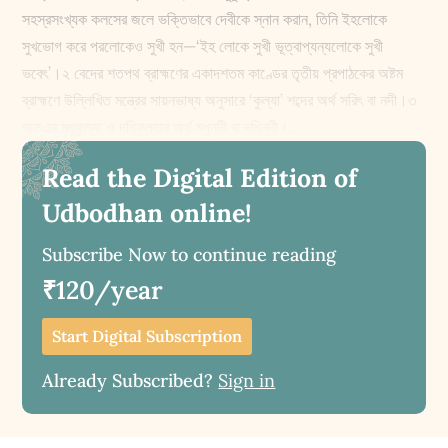
সহস্রসংখ্যক কলসের জলে ভক্তিভাবে দেবীকে স্নান করান, তিনি ইহলোকে
সুখভোগ করে পরলোকেও সুখী হন—‘ইহ লোকে সুখী ভূত্বাপ্যন্যলোকে সুখী
ভবেৎ’।২ বেদের শতপথ ব্রাহ্মণের একাদশতম কাণ্ডের তৃতীয় প্রপাঠকের অষ্টম
ব্রাহ্মণে উল্লিখিত মন্ত্রের সায়নভাষ্য অনুসারে ‘কুল্যা’ শব্দের অর্থ সরিৎ বা নদী।৩
অতএব মধুকুল্যা ও দধিকুল্যার অর্থ মধুনদী বা দধিনদী।...
Read the Digital Edition of
Udbodhan online!
Subscribe Now to continue reading
₹120/year
Start Digital Subscription
Already Subscribed?
Sign in