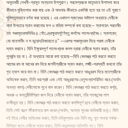
অমৃতময়ী লেখনী-প্রসূত অন্যতম উপপুরাণ। পরমেশ্বরকে মাতৃভাবে উপাসনা করে
কীভাবে মুক্তিলাভ করা যায় এবং ঐ সাধনায় কীভাবে একনিষ্ঠ হতে হয় তা এই পুরাণে
সুবিস্তৃতভাবে বর্ণনা করা হয়েছে। এর একাদশ স্কন্ধের অষ্টাদশ অধ্যায়ে দেবীকে
নানা উপচারে স্নান করানোর ফল ও মহিমা সম্পর্কে বলা হয়েছে— স্নাপয়েৎ পরদেবীং
তাং পঞ্চামৃতরসাদিভিঃ॥ পৌণ্ড্রেক্ষুরসপূর্ণৈস্তু কলসৈঃ শতসংখ্যকৈঃ। স্নাপয়েদ্
যো মহেশানীং ন স ভূয়োঽভিজায়তে॥” —এরপর পঞ্চামৃতরস দিয়ে পরমা দেবীকে
স্নান করাবে। যিনি ই‌ক্ষুরসপূর্ণ শতসংখ্যক কলস দ্বারা দেবীকে স্নান করান, তাঁর
পুনর্জন্ম হয় না। ঐ অধ্যায়ে আরো বলা হয়েছে—যিনি বেদমন্ত্র পাঠ করতে করতে
আমের রস বা আখের রস দিয়ে জগদীশ্বরীকে স্নান করান, লক্ষ্মী-সরস্বতী কখনো তাঁর
গৃহ ত্যাগ করে যান না। যিনি বেদমন্ত্র পাঠ করতে করতে আঙুররস দিয়ে মহেশ্বরীকে
অভিষেক করান, তিনি নরশ্রেষ্ঠ এবং সেই আঙুররসের রেণুসংখ্যাপরিমিত বছর (অর্থাৎ
অনন্ত কাল) দেবীলোকে সুখে বাস করেন। যিনি বেদমন্ত্র পাঠ করতে করতে কর্পূর,
অগুরু ও কস্তুরীমিশ্রিত জল দিয়ে দেবীকে স্নান করান, তাঁর শতজন্মের পাপ
ভস্মীভূত হয়। যিনি বেদমন্ত্র পাঠ করতে করতে কলসিপূর্ণ দুধে দেবীকে স্নান করান,
তিনি সেই কল্পে ক্ষীরসাগরে বাস করেন (অর্থাৎ, অনন্ত সুখের অধিকারী হন)। যিনি
দই দিয়ে দেবীর অভিষেক করান, তিনি দধিকুল্যার এবং যিনি মধু, ঘৃত অথবা শর্করা-
মিশ্রিত জলে দেবীকে স্নান করান, তিনি মধুকুল্যার অধিপতি হন। যিনি