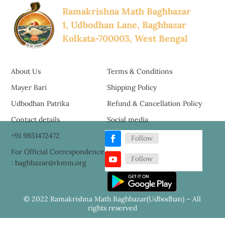
Ramakrishna Math Baghbazar
1, Udbodhan Lane, Baghbazar
Kolkata-700003, West Bengal
About Us
Terms & Conditions
Mayer Bari
Shipping Policy
Udbodhan Patrika
Refund & Cancellation Policy
Contact details
Social media
+91 9851472472
Follow
For Official Correspondence
Follow
: baghbazar@rkmm.org
© 2022 Ramakrishna Math Baghbazar(Udbodhan) – All
rights reserved