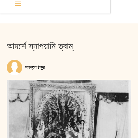
আদর্শে স্নাপয়ামি ত্বাম্‌
সায়ন্তন ঠাকুর