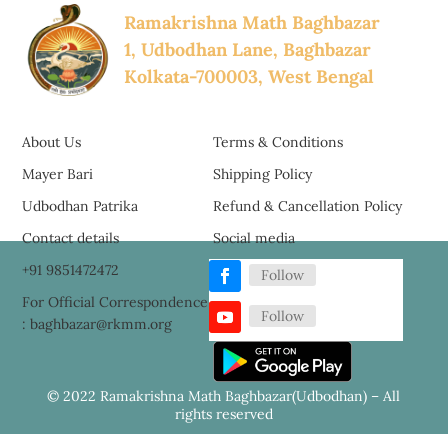
Ramakrishna Math Baghbazar
1, Udbodhan Lane, Baghbazar
Kolkata-700003, West Bengal
About Us
Terms & Conditions
Mayer Bari
Shipping Policy
Udbodhan Patrika
Refund & Cancellation Policy
Contact details
Social media
+91 9851472472
Follow
For Official Correspondence
Follow
: baghbazar@rkmm.org
© 2022 Ramakrishna Math Baghbazar(Udbodhan) – All
rights reserved