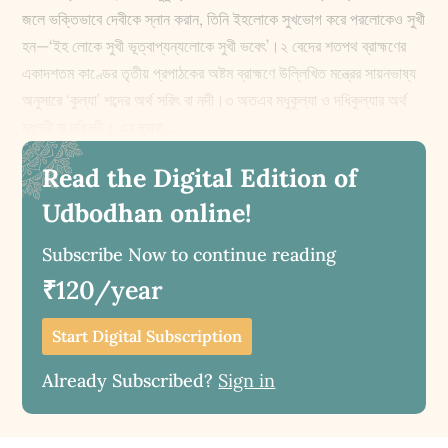
জলে ভক্তিভাবে দেবীকে স্নান করান, তিনি ইহলোকে সুখভোগ করে পরলোকেও সুখী
হন—‘ইহ লোকে সুখী ভূত্বাপ্যন্যলোকে সুখী ভবেৎ’।২ বেদের শতপথ ব্রাহ্মণের
একাদশতম কাণ্ডের তৃতীয় প্রপাঠকের অষ্টম ব্রাহ্মণে উল্লিখিত মন্ত্রের সায়নভাষ্য
অনুসারে ‘কুল্যা’ শব্দের অর্থ সরিৎ বা নদী।৩ অতএব মধুকুল্যা ও দধিকুল্যার অর্থ
মধুনদী বা দধিনদী। এর দ্বারা...
Read the Digital Edition of
Udbodhan online!
Subscribe Now to continue reading
₹120/year
Start Digital Subscription
Already Subscribed?
Sign in