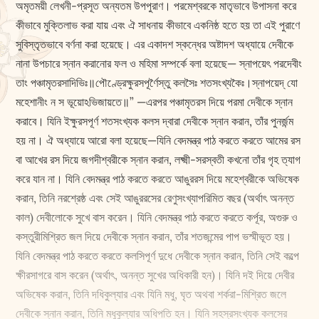
অমৃতময়ী লেখনী-প্রসূত অন্যতম উপপুরাণ। পরমেশ্বরকে মাতৃভাবে উপাসনা করে
কীভাবে মুক্তিলাভ করা যায় এবং ঐ সাধনায় কীভাবে একনিষ্ঠ হতে হয় তা এই পুরাণে
সুবিস্তৃতভাবে বর্ণনা করা হয়েছে। এর একাদশ স্কন্ধের অষ্টাদশ অধ্যায়ে দেবীকে
নানা উপচারে স্নান করানোর ফল ও মহিমা সম্পর্কে বলা হয়েছে— স্নাপয়েৎ পরদেবীং
তাং পঞ্চামৃতরসাদিভিঃ॥পৌণ্ড্রেক্ষুরসপূর্ণৈস্তু কলসৈঃ শতসংখ্যকৈঃ।স্নাপয়েদ্ যো
মহেশানীং ন স ভূয়োঽভিজায়তে॥” —এরপর পঞ্চামৃতরস দিয়ে পরমা দেবীকে স্নান
করাবে। যিনি ই‌ক্ষুরসপূর্ণ শতসংখ্যক কলস দ্বারা দেবীকে স্নান করান, তাঁর পুনর্জন্ম
হয় না। ঐ অধ্যায়ে আরো বলা হয়েছে—যিনি বেদমন্ত্র পাঠ করতে করতে আমের রস
বা আখের রস দিয়ে জগদীশ্বরীকে স্নান করান, লক্ষ্মী-সরস্বতী কখনো তাঁর গৃহ ত্যাগ
করে যান না। যিনি বেদমন্ত্র পাঠ করতে করতে আঙুররস দিয়ে মহেশ্বরীকে অভিষেক
করান, তিনি নরশ্রেষ্ঠ এবং সেই আঙুররসের রেণুসংখ্যাপরিমিত বছর (অর্থাৎ অনন্ত
কাল) দেবীলোকে সুখে বাস করেন। যিনি বেদমন্ত্র পাঠ করতে করতে কর্পূর, অগুরু ও
কস্তুরীমিশ্রিত জল দিয়ে দেবীকে স্নান করান, তাঁর শতজন্মের পাপ ভস্মীভূত হয়।
যিনি বেদমন্ত্র পাঠ করতে করতে কলসিপূর্ণ দুধে দেবীকে স্নান করান, তিনি সেই কল্পে
ক্ষীরসাগরে বাস করেন (অর্থাৎ, অনন্ত সুখের অধিকারী হন)। যিনি দই দিয়ে দেবীর
অভিষেক করান, তিনি দধিকুল্যার এবং যিনি মধু, ঘৃত অথবা শর্করা-মিশ্রিত জলে
দেবীকে স্নান করান, তিনি মধুকুল্যার অধিপতি হন। যিনি সহস্রসংখ্যক কলসের