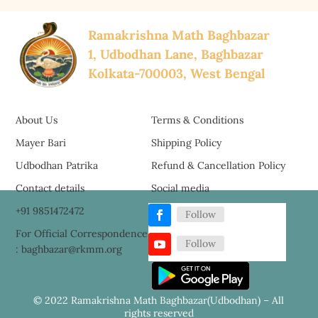
Ramakrishna Math Baghbazar
1, Udbodhan Lane, Baghbazar
Kolkata-700003, West Bengal
About Us
Terms & Conditions
Mayer Bari
Shipping Policy
Udbodhan Patrika
Refund & Cancellation Policy
Contact details
Social media
+91 9851472472
Follow
For Official Correspondence
Follow
: baghbazar@rkmm.org
© 2022 Ramakrishna Math Baghbazar(Udbodhan) – All
rights reserved