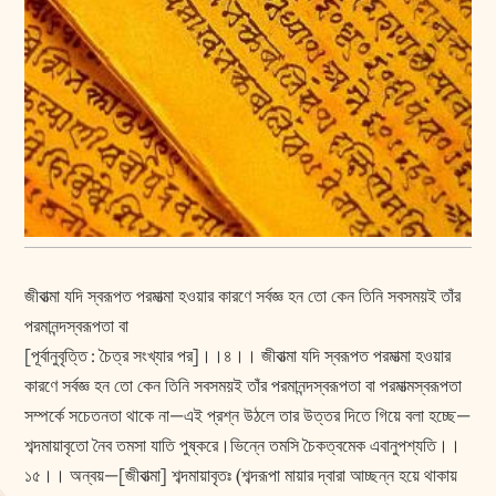
জীবাত্মা যদি স্বরূপত পরমাত্মা হওয়ার কারণে সর্বজ্ঞ হন তো কেন তিনি সবসময়ই তাঁর
পরমানন্দস্বরূপতা বা
[পূর্বানুবৃত্তি : চৈত্র সংখ্যার পর]।।৪।। জীবাত্মা যদি স্বরূপত পরমাত্মা হওয়ার
কারণে সর্বজ্ঞ হন তো কেন তিনি সবসময়ই তাঁর পরমানন্দস্বরূপতা বা পরমাত্মস্বরূপতা
সম্পর্কে সচেতনতা থাকে না—এই প্রশ্ন উঠলে তার উত্তর দিতে গিয়ে বলা হচ্ছে—
শব্দমায়াবৃতো নৈব তমসা যাতি পুষ্করে।ভিন্নে তমসি চৈকত্বমেক এবানুপশ্যতি।।
১৫।। অন্বয়—[জীবাত্মা] শব্দমায়াবৃতঃ (শব্দরূপা মায়ার দ্বারা আচ্ছন্ন হয়ে থাকায়