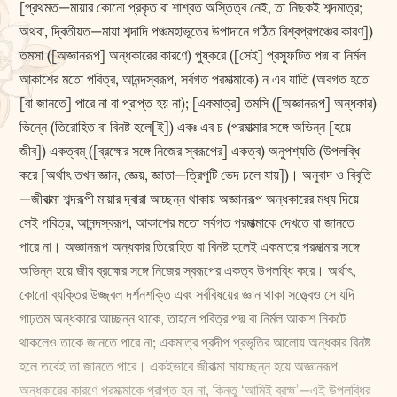
[প্রথমত—মায়ার কোনো প্রকৃত বা শাশ্বত অস্তিত্ব নেই, তা নিছকই শব্দমাত্র;
অথবা, দ্বিতীয়ত—মায়া শব্দাদি পঞ্চমহাভূতের উপাদানে গঠিত বিশ্বপ্রপঞ্চের কারণ])
তমসা ([অজ্ঞানরূপ] অন্ধকারের কারণে) পুষ্করে ([সেই] প্রস্ফুটিত পদ্ম বা নির্মল
আকাশের মতো পবিত্র, আনন্দস্বরূপ, সর্বগত পরমাত্মাকে) ন এব যাতি (অবগত হতে
[বা জানতে] পারে না বা প্রাপ্ত হয় না); [একমাত্র] তমসি ([অজ্ঞানরূপ] অন্ধকার)
ভিন্নে (তিরোহিত বা বিনষ্ট হলে[ই]) একঃ এব চ (পরমাত্মার সঙ্গে অভিন্ন [হয়ে
জীব]) একত্বম্‌ ([ব্রহ্মের সঙ্গে নিজের স্বরূপের] একত্ব) অনুপশ্যতি (উপলব্ধি
করে [অর্থাৎ তখন জ্ঞান, জ্ঞেয়, জ্ঞাতা—ত্রিপুটি ভেদ চলে যায়])। অনুবাদ ও বিবৃতি
—জীবাত্মা শব্দরূপী মায়ার দ্বারা আচ্ছন্ন থাকায় অজ্ঞানরূপ অন্ধকারের মধ্য দিয়ে
সেই পবিত্র, আনন্দস্বরূপ, আকাশের মতো সর্বগত পরমাত্মাকে দেখতে বা জানতে
পারে না। অজ্ঞানরূপ অন্ধকার তিরোহিত বা বিনষ্ট হলেই একমাত্র পরমাত্মার সঙ্গে
অভিন্ন হয়ে জীব ব্রহ্মের সঙ্গে নিজের স্বরূপের একত্ব উপলব্ধি করে। অর্থাৎ,
কোনো ব্যক্তির উজ্জ্বল দর্শনশক্তি এবং সর্ববিষয়ের জ্ঞান থাকা সত্ত্বেও সে যদি
গাঢ়তম অন্ধকারে আচ্ছন্ন থাকে, তাহলে পবিত্র পদ্ম বা নির্মল আকাশ নিকটে
থাকলেও তাকে জানতে পারে না; একমাত্র প্রদীপ প্রভৃতির আলোয় অন্ধকার বিনষ্ট
হলে তবেই তা জানতে পারে। একইভাবে জীবাত্মা মায়াচ্ছন্ন হয়ে অজ্ঞানরূপ
অন্ধকারের কারণে পরমাত্মাকে প্রাপ্ত হন না, কিন্তু ‘আমিই ব্রহ্ম’—এই উপলব্ধির