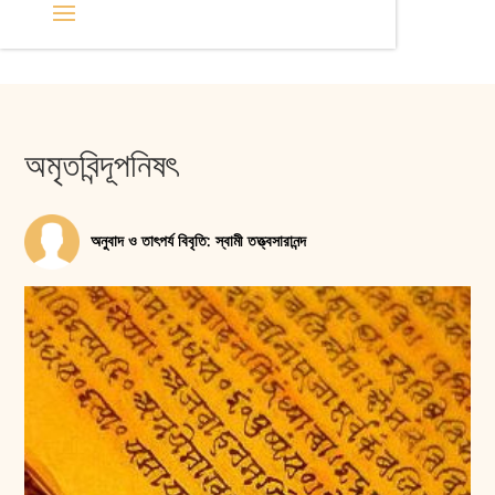
অমৃতবিন্দূপনিষৎ
অনুবাদ ও তাৎপর্য বিবৃতি: স্বামী তত্ত্বসারানন্দ