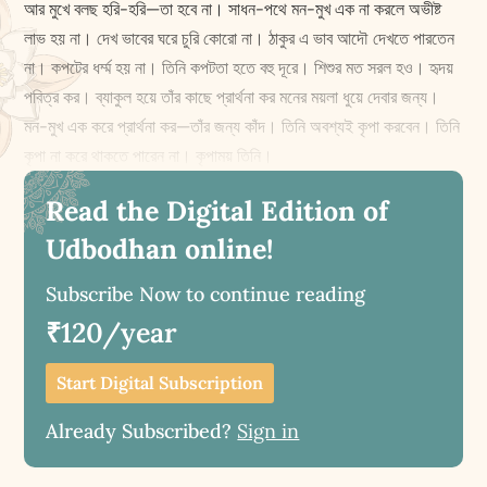
আর মুখে বলছ হরি-হরি—তা হবে না। সাধন-পথে মন-মুখ এক না করলে অভীষ্ট
লাভ হয় না। দেখ ভাবের ঘরে চুরি কোরো না। ঠাকুর এ ভাব আদৌ দেখতে পারতেন
না। কপটের ধর্ম্ম হয় না। তিনি কপটতা হতে বহু দূরে। শিশুর মত সরল হও। হৃদয়
পবিত্র কর। ব্যাকুল হয়ে তাঁর কাছে প্রার্থনা কর মনের ময়লা ধুয়ে দেবার জন্য।
মন-মুখ এক করে প্রার্থনা কর—তাঁর জন্য কাঁদ। তিনি অবশ্যই কৃপা করবেন। তিনি
কৃপা না করে থাকতে পারেন না। কৃপাময় তিনি।
Read the Digital Edition of
Udbodhan online!
Subscribe Now to continue reading
₹120/year
Start Digital Subscription
Already Subscribed?
Sign in