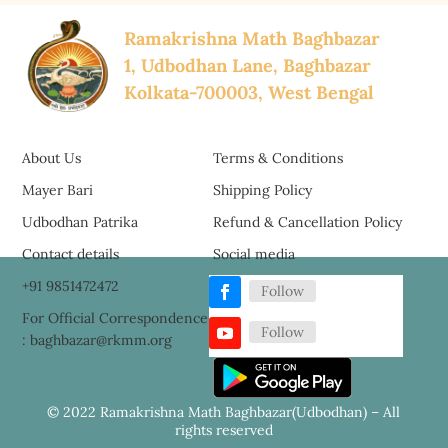
Ramakrishna Math Baghbazar
1, Udbodhan Lane, Baghbazar
Kolkata-700003, West Bengal
About Us
Terms & Conditions
Mayer Bari
Shipping Policy
Udbodhan Patrika
Refund & Cancellation Policy
Contact details
Social media
+91 9851472472
Follow
For Official Correspondence
Follow
: baghbazar@rkmm.org
© 2022 Ramakrishna Math Baghbazar(Udbodhan) – All
rights reserved