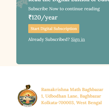
Subscribe Now to continue reading
₹120/year
Start Digital Subscription
Already Subscribed?
Sign in
Ramakrishna Math Baghbazar
1, Udbodhan Lane, Baghbazar
Kolkata-700003, West Bengal