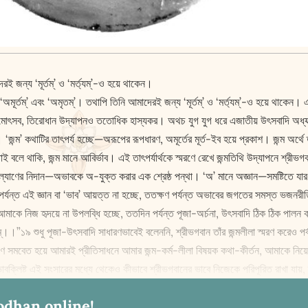
রই জন্য ‘মূর্তম্‌’ ও ‘মর্ত্যম্‌’-ও হয়ে থাকেন।
িনি ‘অমূর্তম্‌’ এবং ‘অমৃতম্‌’। তথাপি তিনি আমাদেরই জন্য ‘মূর্তম্‌’ ও ‘মর্ত্যম্‌’-ও হয়ে
ড়া; তাঁর জন্মোৎসব, তিরোধান উদ্‌যাপনও ততোধিক হাস্যকর। অথচ যুগ যুগ ধরে এজাতীয় উৎসব
। ‘জন্ম’ কথাটির তাৎপর্য হচ্ছে—অরূপের রূপধারণ, অমূর্তের মূর্ত-ইব হয়ে প্রকাশ। জন্ম অর
লে থাকি, জন্ম মানে আবির্ভাব। এই তাৎপর্যার্থকে স্মরণে রেখে জন্মতিথি উদ্‌যাপনে শ্রী
্যাণের নিদান—অভাবকে অ-যুক্ত করার এক শ্রেষ্ঠ পন্থা। ‘অ’ মানে অজ্ঞান—সমষ্টিতে যার 
 পর্যন্ত এই জ্ঞান বা ‘ভাব’ আয়ত্ত না হচ্ছে, তত‌ক্ষণ পর্যন্ত অভাবের জগতের সমস্ত ভ
ামী আমাকে নিজ হৃদয়ে না উপলব্ধি হচ্ছে, ততদিন পর্যন্ত পূজা-অর্চনা, উৎসবাদি ঠিক ঠিক পা
বস্থিতম্‌।।”১৯ শুধু পূজা-উৎসবাদি সাধারণভাবেই বলেননি, শ্রীভগবান তাঁর জন্মলীলা স্মরণ ক
 সমবেত হয়ে আমারই প্রীতিসাধনে আমার জন্ম-কর্ম-লীলা বিষয়ক কথা-কীর্তন, আমাকে নিয়ে না
ভাবক্লিষ্ট এই সংসারের মধ্যে থেকেও কীভাবে শ্রীভগবানের ভাবে নিজেকে পরিপূরিত রাখা যায়,
odhan online!