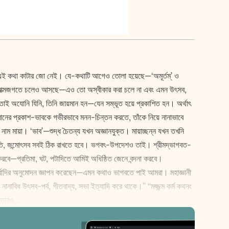
 থাকেন। এই কথা কাটার জো নেই। যে-কথাটি আগেও তোলা হয়েছে—‘অমূর্তম্‌’ ও
াদি অধ্যাত্মজগতে চলেও আসছে—এও তো অস্বীকার করা চলে না এবং এমন উৎসব,
্থে তাই অযোনি যিনি, তিনি জায়মান হন—যেন সম্ভূত হয়ে প্রকাশিত হন। অর্থাৎ
ভগবানের প্রকাশ-ভাবকে গভীরভাবে মনন-চিন্তন করতে, তাঁকে নিয়ে নানাভাবে
নাম মায়া। ‘ভাব’—শুদ্ধ চৈতন্য যখন অজ্ঞানযুক্ত। মায়াচ্ছন্ন যখন তখনি
জনরীতি, জন্মোৎসব সবই ঠিক রাখতে হবে। ভগবৎ-উপদেশও তাই। শ্রীমদ্ভাগবত-
লন করবে—প্রতিমা, ঘট, পটাদিতে আমিই অধিষ্ঠিত জেনে বন্দনা করবে।
রেও পর্বাদির অনুমোদন জ্ঞাপন করেছেন—এমন কথাও ভাগবতে পাই আমরা। মহাজ্ঞানী
নাবিধ উৎসব-পর্ব, গীতবাদ্য, সভা ইত্যাদি করে থাকে।” “মজ্জন্ম কর্ম কথনং
 তারও...