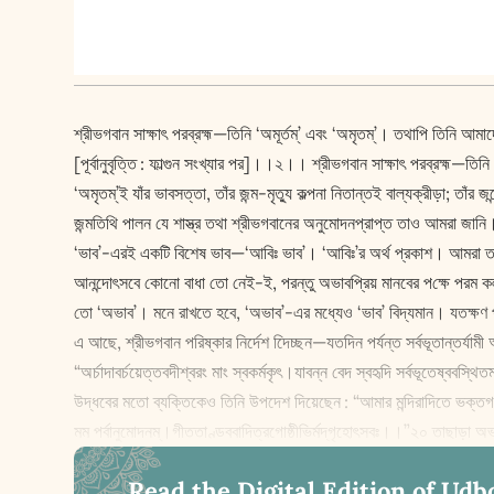
শ্রীভগবান সা‌ক্ষাৎ পরব্রহ্ম—তিনি ‘অমূর্তম্‌’ এবং ‘অমৃতম্‌’। তথাপি তিনি আমাদে
[পূর্বানুবৃত্তি : ফাল্গুন সংখ্যার পর]।।২।। শ্রীভগবান সা‌ক্ষাৎ পরব্রহ্ম—ত
‘অমৃতম্‌’ই যাঁর ভাবসত্তা, তাঁর জন্ম-মৃত্যু কল্পনা নিতান্তই বাল্যক্রী
জন্মতিথি পালন যে শাস্ত্র তথা শ্রীভগবানের অনুমোদনপ্রাপ্ত তাও আমরা জানি
‘ভাব’-এরই একটি বিশেষ ভাব—‘আবিঃ ভাব’। ‘আবিঃ’র অর্থ প্রকাশ। আমরা তাই ব
আনন্দোৎসবে কোনো বাধা তো নেই-ই, পরন্তু অভাবপ্রিয় মানবের প‌ক্ষে পরম কল
তো ‘অভাব’। মনে রাখতে হবে, ‘অভাব’-এর মধ্যেও ‘ভাব’ বিদ্যমান। যত‌ক্ষণ
এ আছে, শ্রীভগবান পরিষ্কার নির্দেশ দিেচ্ছন—যতদিন পর্যন্ত সর্বভূতান্তর্য
“অর্চাদাবর্চয়েত্তবদীশ্বরং মাং স্বকর্মকৃৎ।যাবন্ন বেদ স্বহৃদি সর্বভূতেষ্ব
উদ্ধবের মতো ব্যক্তিকেও তিনি উপদেশ দিয়েছেন : “আমার মন্দিরাদিতে ভক্তগণ
মম পর্বানুমোদনম্‌।গীততাণ্ডববাদিত্রগোষ্ঠীভির্মদ্‌গৃহোৎসবঃ।।”২০ তাছাড়া অ
Read the Digital Edition of Udb