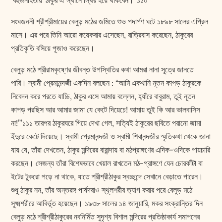
‘বহুজনহিতায়’ ঠাকুর ঐ স্থানে স্থির হয়ে থাকবেন।”১১০
সংঘজননী শ্রীশ্রীমায়ের বেলুড় মঠের জমিতে শুভ পদার্পণ ঘটে ১৮৯৮ সালের এপ্রিল
মাসে। এর পরে তিনি আরো কয়েকবার এসেছেন, রাত্রিবাস করেছেন, ঠাকুরের
প্রতিকৃতি বসিয়ে পূজাও করেছেন।
বেলুড় মঠে শ্রীরামকৃষ্ণের জীবন্ত উপস্থিতির কথা আমরা নানা সূত্রে জানতে
পারি। স্বামী প্রেমানন্দজী একদিন বলছেন : “আমি একখানি নূতন কাপড় ঠাকুরকে
নিবেদন করে পরতে যাচ্চি, ঠাকুর এসে আমায় বল্লেন, হ্যাঁরে বাবুরাম, তুই নূতন
কাপড় পরছিস আর আমার জামা যে কেটে দিয়েচে! আমায় তুই কি আর ভালবাসিস
না!’”১১১ তারপর ঠাকুরঘরে গিয়ে দেখা গেল, সত্যিই ঠাকুরের ছবিতে পরানো জামা
ইঁদুরে কেটে দিয়েছে। স্বামী প্রেমানন্দজী ও স্বামী শিবানন্দজীর স্মৃতিকথা থেকে জানা
যায় যে, তাঁরা দেখতেন, ঠাকুর মন্দিরের বারান্দায় বা মঠপ্রাঙ্গণের এদিক-ওদিকে পায়চারি
করছেন। সেজন্য তাঁরা বিশেষভাবে খেয়াল রাখতেন মঠ-প্রাঙ্গণে যেন চোরকাঁটা বা
ইটের টুকরো পড়ে না থাকে, যাতে শ্রীশ্রীঠাকুর স্বচ্ছন্দে সেখানে বেড়াতে পারেন।
শুধু ঠাকুর নন, তাঁর অন্তরঙ্গ পার্ষদরাও স্থূলশরীর ত্যাগ করার পরে বেলুড় মঠে
সূক্ষ্মশরীরে আবির্ভূত হয়েছেন। ১৯৩৮ সালের ১৪ জানুয়ারি, মকর সংক্রান্তির দিন
বেলুড় মঠে শ্রীশ্রীঠাকুরের নবনির্মিত সুদৃশ্য বিশাল মন্দিরের প্রতিষ্ঠাকার্য সমাপনের