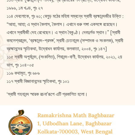
১৯৯৬, ১ম খণ্ড, পৃঃ ২৭
১১৪ দেবলোকে, পৃঃ ৬১; বেলুড় মঠের মহিমা সম্বন্ধে স্বামী ব্রহ্মানন্দজীর উক্তি :
“আহা, আহা; এ স্থান কৈলাস, কৈলাস। এখানে গুরু গঙ্গা একসঙ্গে রয়েছেন।
এখানে স্বামীজী দেহ রেখেছেন। এ স্থান বৈকুণ্ঠ। দেবদুর্লভ স্থান।” [স্বামী
কমলেশ্বরানন্দ, ‘ব্রহ্মানন্দ-প্রসঙ্গ’, স্বামী চেতনানন্দ (সম্পাদক ও সংকলক), স্বামী
ব্রহ্মানন্দের স্মৃতিকথা, উদ্বোধন কার্যালয়, কলকাতা, ২০০৪, পৃঃ ১৪৭]
১১৫ স্বামী অপূর্বানন্দ, (সংকলিত), শিবানন্দ-বাণী, উদ্বোধন কার্যালয়, ২০২১, ২য়
ভাগ, পৃঃ ১০৪-০৫
১১৬ কথামৃত, পৃঃ ৬৮৬
১১৭ স্বামী বিজ্ঞানানন্দের স্মৃতিকথা, পৃঃ ১০১
‘স্বামী গহনানন্দ স্মারক রচনা’রূপে এটি প্রকাশিত হলো।
Ramakrishna Math Baghbazar
1, Udbodhan Lane, Baghbazar
Kolkata-700003, West Bengal