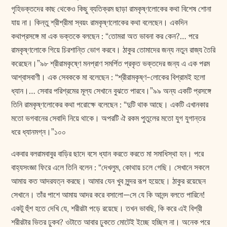
গৃহিভক্তদের কাছ থেকেও কিছু ব্যতিক্রম ছাড়া রামকৃষ্ণলোকের কথা বিশেষ শোনা
যায় না। কিন্তু শ্রীশ্রীমা স্বয়ং রামকৃষ্ণলোকের কথা বলেছেন। একদিন
কথাপ্রসঙ্গে মা এক ভক্তকে বলছেন : “তোমরা অত ভাবনা কর কেন?… পরে
রামকৃষ্ণলোকে গিয়ে চিরশান্তি ভোগ করবে। ঠাকুর তোমাদের জন্য নতুন রাজ্য তৈরি
করেছেন।”৯৮ শ্রীরামকৃষ্ণে মনপ্রাণ সমর্পিত প্রকৃত ভক্তদের জন্য এ এক পরম
আশ্বাসবাণী। এক সেবককে মা বলেছেন : “শ্রীরামকৃষ্ণ-লোকের বিশ্রামই হলো
ধ্যান।… সেবার পরিশ্রমের মূল্য সেখানে বুঝতে পারবে।”৯৯ অন্য একটি প্রসঙ্গে
তিনি রামকৃষ্ণলোকের কথা পরোক্ষে বলেছেন : “দুটি থাক আছে। একটি এখানকার
মতো ভগবানের সেবাদি নিয়ে থাকে। অপরটি ঐ রকম পুতুলের মতো যুগ যুগান্তর
ধরে ধ্যানমগ্ন।”১০০
একবার বলরামবাবুর বাড়ির ছাদে বসে ধ্যান করতে করতে মা সমাধিস্থা হন। পরে
বাহ্যসংজ্ঞা ফিরে এলে তিনি বলেন : “দেখলুম, কোথায় চলে গেছি। সেখানে সকলে
আমায় কত আদরযত্ন করছে। আমার যেন খুব সুন্দর রূপ হয়েছে। ঠাকুর রয়েছেন
সেখানে। তাঁর পাশে আমায় আদর করে বসালো—সে যে কি আনন্দ বলতে পারিনে!
একটু হুঁশ হতে দেখি যে, শরীরটা পড়ে রয়েছে। তখন ভাবছি, কি করে এই বিশ্রী
শরীরটার ভিতর ঢুকব? ওটাতে আবার ঢুকতে মোটেই ইচ্ছে হচ্ছিল না। অনেক পরে