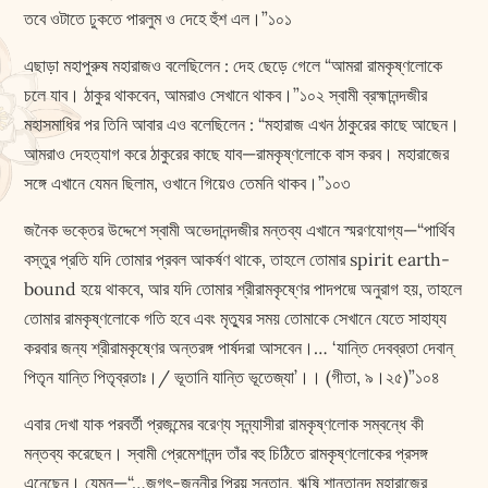
তবে ওটাতে ঢুকতে পারলুম ও দেহে হুঁশ এল।”১০১
এছাড়া মহাপুরুষ মহারাজও বলেছিলেন : দেহ ছেড়ে গেলে “আমরা রামকৃষ্ণলোকে
চলে যাব। ঠাকুর থাকবেন, আমরাও সেখানে থাকব।”১০২ স্বামী ব্রহ্মানন্দজীর
মহাসমাধির পর তিনি আবার এও বলেছিলেন : “মহারাজ এখন ঠাকুরের কাছে আছেন।
আমরাও দেহত্যাগ করে ঠাকুরের কাছে যাব—রামকৃষ্ণলোকে বাস করব। মহারাজের
সঙ্গে এখানে যেমন ছিলাম, ওখানে গিয়েও তেমনি থাকব।”১০৩
জনৈক ভক্তের উদ্দেশে স্বামী অভেদানন্দজীর মন্তব্য এখানে স্মরণযোগ্য—“পার্থিব
বস্তুর প্রতি যদি তোমার প্রবল আকর্ষণ থাকে, তাহলে তোমার spirit earth-
bound হয়ে থাকবে, আর যদি তোমার শ্রীরামকৃষ্ণের পাদপদ্মে অনুরাগ হয়, তাহলে
তোমার রামকৃষ্ণলোকে গতি হবে এবং মৃত্যুর সময় তোমাকে সেখানে যেতে সাহায্য
করবার জন্য শ্রীরামকৃষ্ণের অন্তরঙ্গ পার্ষদরা আসবেন।… ‘যান্তি দেবব্রতা দেবান্‌
পিতৃন যান্তি পিতৃব্রতাঃ।/ ভূতানি যান্তি ভূতেজ্যা’।। (গীতা, ৯।২৫)”১০৪
এবার দেখা যাক পরবর্তী প্রজন্মের বরেণ্য সন্ন্যাসীরা রামকৃষ্ণলোক সম্বন্ধে কী
মন্তব্য করেছেন। স্বামী প্রেমেশানন্দ তাঁর বহু চিঠিতে রামকৃষ্ণলোকের প্রসঙ্গ
এনেছেন। যেমন—“…জগৎ-জননীর প্রিয় সন্তান, ঋষি শান্তানন্দ মহারাজের