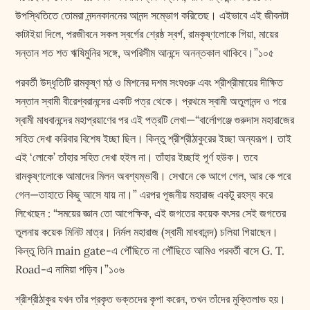
উপস্থিতিতে তোমরা নন্দনকাননের আনন্দ সম্ভোগ করিতেছ। এইভাবে এই জীবনটা
কাটাইয়া দিলে, পরজীবনে সকল স্বর্গের শ্রেষ্ঠ স্বর্গ, রামকৃষ্ণলোকে গিয়া, মায়ের
সন্তান শত শত ঋষিমুনির সঙ্গে, অপরিসীম আনন্দে অনন্তকাল থাকিবে।”১০৫
পরবর্তী উদ্ধৃতিটি রামকৃষ্ণ মঠ ও মিশনের দশম সংঘগুরু এবং শ্রীশ্রীমায়ের দীক্ষিত
সন্তান স্বামী বীরেশ্বরানন্দের একটি পত্র থেকে। প্রথমে স্বামী অতুলানন্দ ও পরে
স্বামী মাধবানন্দের মহাপ্রয়াণের পর এই পত্রটি লেখা—“বার্লোগঞ্জে গুরুদাস মহারাজের
সহিত দেখা করিবার বিশেষ ইচ্ছা ছিল। কিন্তু শ্রীশ্রীঠাকুরের ইচ্ছা অন্যরূপ। তাই
এই ‘লোকে’ তাঁহার সহিত দেখা হইল না। তাঁহার ইচ্ছাই পূর্ণ হউক। তবে
রামকৃষ্ণলোকে আমাদের মিলন অবশ্যম্ভাবী। সেখানে কে আগে গেল, আর কে পরে
গেল—তাহাতে কিছু আসে যায় না।” এরপর পূজনীয় মহারাজ একটু রহস্য করে
লিখেছেন : “সময়ের জ্ঞান তো আপেক্ষিক, এই জগতের কয়েক বৎসর সেই জগতের
তুলনায় কয়েক মিনিট মাত্র। নির্মল মহারাজ (স্বামী মাধবানন্দ) চলিয়া গিয়াছেন।
কিন্তু তিনি main gate-এ পৌঁছিতে না পৌঁছিতে আমিও পরবর্তী বাসে G. T.
Road-এ নামিয়া পড়িব।”১০৬
শ্রীশ্রীঠাকুর যখন তাঁর প্রকৃত ভক্তদের কৃপা করেন, তখন তাঁদের মুক্তিলাভ হয়।