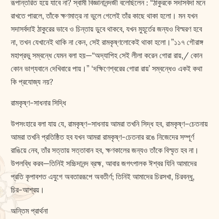
রূপান্তরিত হয়ে যাবে না? স্বামী বিজ্ঞানানন্দজী বলেছিলেন : “ঠাকুরকে সদাসর্বদা মনে
রাখতে পারলে, তাঁকে ক্ষণমাত্র না ভুলে গেলেই তাঁর কাছে থাকা হলো। মন যখন
সদাসর্বদাই ঠাকুরের ভাবে ও চিন্তায় ডুবে থাকবে, যখন মুহূর্তের জন্যও বিস্মরণ হবে
না, তখন যেখানেই থাকি না কেন, সেই রামকৃষ্ণলোকেই থাকা হলো।”১১৭ গৌরাঙ্গ
মহাপ্রভু সম্বন্ধে যেমন বলা হয়—“অদ্যাপিহ সেই লীলা করেন গোরা রায়,/ কোন
কোন ভাগ্যবানে দেখিবারে পায়।” ‘দক্ষিণেশ্বরের গোরা রায়’ সম্বন্ধেও একই কথা
কি প্রযোজ্য নয়?
রামকৃষ্ণ-সাধনার সিদ্ধি
উপসংহারে বলা যায় যে, রামকৃষ্ণ–সাধনায় আমরা তখনি সিদ্ধ হব, রামকৃষ্ণ–চেতনায়
আমরা তখনি প্রতিষ্ঠিত হব যখন আমরা রামকৃষ্ণ-চেতনার রঙে নিজেদের সম্পূর্ণ
রাঙিয়ে নেব, তাঁর সত্তায় সত্তাবান হব, ক্ষণকালের জন্যও তাঁকে বিস্মৃত হব না।
উপলব্ধি করব—তিনিই সচ্চিদানন্দ ব্রহ্ম, আবার জগৎপালক ঈশ্বর যিনি আমাদের
প্রতি কৃপাবশত এযুগে অবতাররূপে অবতীর্ণ; তিনিই আমাদের চিরসখা, চিরবন্ধু,
চির-আশ্রয়।
অন্তিম প্রার্থনা