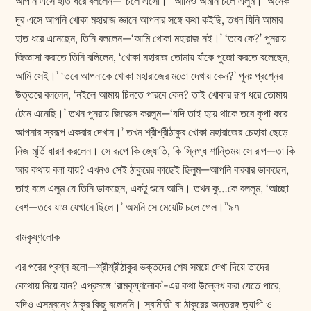
আপনি এসে হাত ধরে বললেন—“চলে এসো।” আমিও অমনি চলে এলুম।’ অনেক
দূর এসে আপনি খোকা মহারাজ জ্ঞানে আপনার সঙ্গে কথা কইছি, তখন যিনি আমার
হাত ধরে এনেছেন, তিনি বললেন—‘আমি খোকা মহারাজ নই।’ ‘তবে কে?’ পুনরায়
জিজ্ঞাসা করাতে তিনি বলিলেন, ‘খোকা মহারাজ তোমায় যাঁকে পুজো করতে বলেছেন,
আমি সেই।’ ‘তবে আপনাকে খোকা মহারাজের মতো দেখায় কেন?’ পুনঃ প্রশ্নের
উত্তরে বললেন, ‘নইলে আমায় চিনতে পারবে কেন? তাই খোকার রূপ ধরে তোমায়
টেনে এনেছি।’ তখন পুনরায় জিজ্ঞেস করলুম—‘যদি তাই হয়ে থাকে তবে কৃপা করে
আপনার স্বরূপ একবার দেখান।’ তখন শ্রীশ্রীঠাকুর খোকা মহারাজের চেহারা ছেড়ে
নিজ মূর্তি ধারণ করলেন। সে রূপে কি জ্যোতি, কি স্নিগ্ধ শান্তিময় সে রূপ—তা কি
আর কথায় বলা যায়? এখনও সেই ঠাকুরের কাছেই ছিলুম—আপনি বারবার ডাকছেন,
তাই বলে এলুম যে তিনি ডাকছেন, একটু শুনে আসি। তখন কু…কে বললুম, ‘আচ্ছা
বেশ—তবে যাও যেখানে ছিলে।’ অমনি সে মেয়েটি চলে গেল।”৯৭
রামকৃষ্ণলোক
এর পরের প্রশ্ন হলো—শ্রীশ্রীঠাকুর ভক্তদের শেষ সময়ে দেখা দিয়ে তাদের
কোথায় নিয়ে যান? এপ্রসঙ্গে ‘রামকৃষ্ণলোক’-এর কথা উল্লেখ করা যেতে পারে,
যদিও এসম্বন্ধে ঠাকুর কিছু বলেননি। স্বামীজী বা ঠাকুরের অন্তরঙ্গ ত্যাগী ও