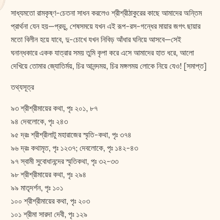
সাধ্যমতো রামকৃষ্ণ-চেতনা সাধন করলেও শ্রীশ্রীঠাকুরের কাছে আমাদের অন্তিম
প্রার্থনা যেন হয়—প্রভু, শেষসময়ে যখন এই রূপ-রস-গন্ধের মায়ার জগৎ ছায়ার
মতো বিলীন হয়ে যাবে, দু-চোখে যখন নিবিড় আঁধার ঘনিয়ে আসবে—সেই
ঘনান্ধকারে একক যাত্রার সময় তুমি কৃপা করে এসে আমাদের হাত ধরে, আলো
দেখিয়ে তোমার জ্যোতির্ময়, চির আনন্দময়, চির মঙ্গলময় লোকে নিয়ে যেও! [সমাপ্ত]
তথ্যসূত্র
৯৩ শ্রীশ্রীমায়ের কথা, পৃঃ ২০১, ৮৭
৯৪ দেবলোকে, পৃঃ ২৪৩
৯৫ দ্রঃ শ্রীশ্রীলাটু মহারাজের স্মৃতি-কথা, পৃঃ ৩৭৪
৯৬ দ্রঃ কথামৃত, পৃঃ ১২৩৭; দেবলোকে, পৃঃ ১৪২-৪৩
৯৭ স্বামী সুবোধানন্দের স্মৃতিকথা, পৃঃ ৩২-৩৩
৯৮ শ্রীশ্রীমায়ের কথা, পৃঃ ২৯৪
৯৯ মাতৃদর্শন, পৃঃ ১০১
১০০ শ্রীশ্রীমায়ের কথা, পৃঃ ২০৩
১০১ শ্রীমা সারদা দেবী, পৃঃ ১২৯