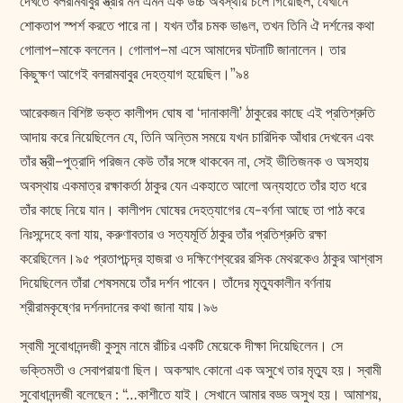
দেখতে বলরামবাবুর স্ত্রীর মন এমন এক উচ্চ অবস্থায় চলে গিয়েছিল, যেখানে
শোকতাপ স্পর্শ করতে পারে না। যখন তাঁর চমক ভাঙল, তখন তিনি ঐ দর্শনের কথা
গোলাপ–মাকে বললেন। গোলাপ–মা এসে আমাদের ঘটনাটি জানালেন। তার
কিছুক্ষণ আগেই বলরামবাবুর দেহত্যাগ হয়েছিল।”৯৪
আরেকজন বিশিষ্ট ভক্ত কালীপদ ঘোষ বা ‘দানাকালী’ ঠাকুরের কাছে এই প্রতিশ্রুতি
আদায় করে নিয়েছিলেন যে, তিনি অন্তিম সময়ে যখন চারিদিক আঁধার দেখবেন এবং
তাঁর স্ত্রী–পুত্রাদি পরিজন কেউ তাঁর সঙ্গে থাকবেন না, সেই ভীতিজনক ও অসহায়
অবস্থায় একমাত্র রক্ষাকর্তা ঠাকুর যেন একহাতে আলো অন্যহাতে তাঁর হাত ধরে
তাঁর কাছে নিয়ে যান। কালীপদ ঘোষের দেহত্যাগের যে-বর্ণনা আছে তা পাঠ করে
নিঃসন্দেহে বলা যায়, করুণাবতার ও সত্যমূর্তি ঠাকুর তাঁর প্রতিশ্রুতি রক্ষা
করেছিলেন।৯৫ প্রতাপচন্দ্র হাজরা ও দক্ষিণেশ্বরের রসিক মেথরকেও ঠাকুর আশ্বাস
দিয়েছিলেন তাঁরা শেষসময়ে তাঁর দর্শন পাবেন। তাঁদের মৃত্যুকালীন বর্ণনায়
শ্রীরামকৃষ্ণের দর্শনদানের কথা জানা যায়।৯৬
স্বামী সুবোধানন্দজী কুসুম নামে রাঁচির একটি মেয়েকে দীক্ষা দিয়েছিলেন। সে
ভক্তিমতী ও সেবাপরায়ণা ছিল। অকস্মাৎ কোনো এক অসুখে তার মৃত্যু হয়। স্বামী
সুবোধানন্দজী বলেছেন : “…কাশীতে যাই। সেখানে আমার বড্ড অসুখ হয়। আমাশয়,