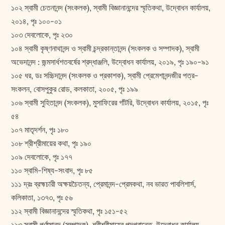
১০২ স্বামী চেতনানন্দ (সংকলক), স্বামী বিজ্ঞানানন্দের স্মৃতিকথা, উদ্বোধন কার্যালয়,
২০১৪, পৃঃ ১০০-০১
১০৩ দেবলোকে, পৃঃ ২৩০
১০৪ স্বামী কৃষ্ণনাথানন্দ ও স্বামী চন্দ্রকান্তানন্দ (সংকলক ও সম্পাদক), স্বামী
অভেদানন্দ : জন্মসার্ধশতবর্ষের শ্রদ্ধাঞ্জলি, উদ্বোধন কার্যালয়, ২০১৯, পৃঃ ১৯০-৯১
১০৫ ধর, ডঃ সচ্চিদানন্দ (সংকলক ও প্রকাশক), স্বামী প্রেমেশানন্দজীর পত্র-
সংকলন, বোসপুকুর রোড, কলকাতা, ২০০৫, পৃঃ ১৯৯
১০৬ স্বামী সুহিতানন্দ (সংকলক), মুসাফিরের গাঁটরি, উদ্বোধন কার্যালয়, ২০১৫, পৃঃ
৫৪
১০৭ মাতৃদর্শন, পৃঃ ১৮০
১০৮ শ্রীশ্রীমায়ের কথা, পৃঃ ১৯০
১০৯ দেবলোকে, পৃঃ ১৭৭
১১০ স্বামি-শিষ্য-সংবাদ, পৃঃ ৮৫
১১১ দ্রঃ ব্রহ্মচারী অ‌ক্ষয়চৈতন্য, প্রেমানন্দ-প্রেমকথা, নব ভারত পাবলিশার্স,
কলিকাতা, ১৩৭৩, পৃঃ ৫৬
১১২ স্বামী বিজ্ঞানানন্দের স্মৃতিকথা, পৃঃ ১৫১-৫২
১১৩ স্বামী পূর্ণাত্মানন্দ (সম্পাদক), শ্রীশ্রীমায়ের পদপ্রান্তে, উদ্বোধন কার্যালয়,