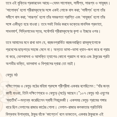
তবে এই মুক্তির প্রকারভেদ আছে—যেমন সালোক্য, সামীপ্য, সারূপ্য ও সাযুজ্য।
‘সালোক্য’ হলো শ্রীরামকৃষ্ণের সঙ্গে একই লোকে বাস করা; ‘সামীপ্য’ হলো তাঁর
সমীপে বাস করা; ‘সারূপ্য’ হলো তাঁর সমরূপতা প্রাপ্তি এবং ‘সাযুজ্য’ হলো তাঁর
সঙ্গে একীভূত হয়ে যাওয়া। তবে সবই নির্ভর করবে ভক্তের মানসিক প্রবণতা,
সাধনমার্গ, সিদ্ধিলাভের স্তর, সর্বোপরি শ্রীরামকৃষ্ণের কৃপা ও ইচ্ছার ওপর।
তবে আমাদের মনে রাখা ভাল যে, বহুজনপ্রার্থিত বহুজনবাঞ্ছিত রামকৃষ্ণলোকে
প্রবেশের ছাড়পত্র সহজে মেলে না। অন্তত ভাসা–ভাসা ধ্যান–জপ করে বা প্রায়
না করে, ভোগবাসনা ও আসক্তি ত্যাগের কোনো প্রয়াস না করে এবং ঠাকুরের প্রতি
অগভীর ভক্তি, ভালবাসা ও বিশ্বাসের দ্বারা তো নয়ই।
বেলুড় মঠ
দক্ষিণেশ্বর ও বেলুড় মঠের মহিমা প্রসঙ্গে শ্রীশ্রীমা একবার বলেছিলেন : “যাঁর জন্য
কাশী যাওয়া, তিনি দক্ষিণেশ্বরে ও বেলুড়ে (মঠে) আছেন।”১০৭ বেলুড় মঠ এযুগের
‘মহাতীর্থ’—মন্তব্য করেছিলেন স্বামী শিবানন্দজী। একসময় বেলুড় গ্রামের গঙ্গার
ধারে ছিল নেপালের রাজার কাঠের গোলা। নেপাল-রাজার কলকাতার প্রতিনিধি
বিশ্বনাথ উপাধ্যায়, ঠাকুর যাঁকে ‘কাপ্তেন’ বলে ডাকতেন, একবার ঠাকুরকে এই