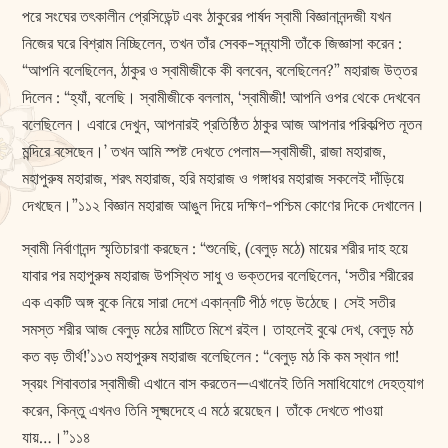
পরে সংঘের তৎকালীন প্রেসিডেন্ট এবং ঠাকুরের পার্ষদ স্বামী বিজ্ঞানানন্দজী যখন
নিজের ঘরে বিশ্রাম নিচ্ছিলেন, তখন তাঁর সেবক-সন্ন্যাসী তাঁকে জিজ্ঞাসা করেন :
“আপনি বলেছিলেন, ঠাকুর ও স্বামীজীকে কী বলবেন, বলেছিলেন?” মহারাজ উত্তর
দিলেন : “হ্যাঁ, বলেছি। স্বামীজীকে বললাম, ‘স্বামীজী! আপনি ওপর থেকে দেখবেন
বলেছিলেন। এবারে দেখুন, আপনারই প্রতিষ্ঠিত ঠাকুর আজ আপনার পরিকল্পিত নূতন
মন্দিরে বসেছেন।’ তখন আমি স্পষ্ট দেখতে পেলাম—স্বামীজী, রাজা মহারাজ,
মহাপুরুষ মহারাজ, শরৎ মহারাজ, হরি মহারাজ ও গঙ্গাধর মহারাজ সকলেই দাঁড়িয়ে
দেখছেন।”১১২ বিজ্ঞান মহারাজ আঙুল দিয়ে দক্ষিণ-পশ্চিম কোণের দিকে দেখালেন।
স্বামী নির্বাণানন্দ স্মৃতিচারণা করছেন : “শুনেছি, (বেলুড় মঠে) মায়ের শরীর দাহ হয়ে
যাবার পর মহাপুরুষ মহারাজ উপস্থিত সাধু ও ভক্তদের বলেছিলেন, ‘সতীর শরীরের
এক একটি অঙ্গ বুকে নিয়ে সারা দেশে একান্নটি পীঠ গড়ে উঠেছে। সেই সতীর
সমস্ত শরীর আজ বেলুড় মঠের মাটিতে মিশে রইল। তাহলেই বুঝে দেখ, বেলুড় মঠ
কত বড় তীর্থ!’১১৩ মহাপুরুষ মহারাজ বলেছিলেন : “বেলুড় মঠ কি কম স্থান গা!
স্বয়ং শিবাবতার স্বামীজী এখানে বাস করতেন—এখানেই তিনি সমাধিযোগে দেহত্যাগ
করেন, কিন্তু এখনও তিনি সূক্ষ্মদেহে এ মঠে রয়েছেন। তাঁকে দেখতে পাওয়া
যায়…।”১১৪