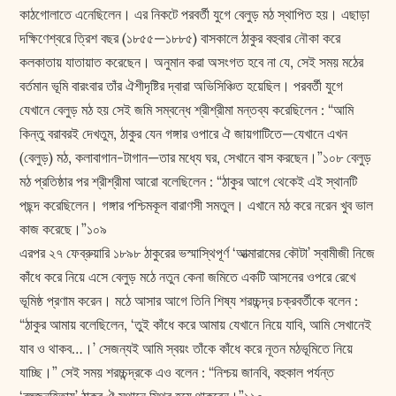
কাঠগোলাতে এনেছিলেন। এর নিকটে পরবর্তী যুগে বেলুড় মঠ স্থাপিত হয়। এছাড়া
দক্ষিণেশ্বরে ত্রিশ বছর (১৮৫৫—১৮৮৫) বাসকালে ঠাকুর বহুবার নৌকা করে
কলকাতায় যাতায়াত করেছেন। অনুমান করা অসংগত হবে না যে, সেই সময় মঠের
বর্তমান ভূমি বারংবার তাঁর ঐশীদৃষ্টির দ্বারা অভিসিঞ্চিত হয়েছিল। পরবর্তী যুগে
যেখানে বেলুড় মঠ হয় সেই জমি সম্বন্ধে শ্রীশ্রীমা মন্তব্য করেছিলেন : “আমি
কিন্তু বরাবরই দেখতুম, ঠাকুর যেন গঙ্গার ওপারে ঐ জায়গাটিতে—যেখানে এখন
(বেলুড়) মঠ, কলাবাগান-টাগান—তার মধ্যে ঘর, সেখানে বাস করছেন।”১০৮ বেলুড়
মঠ প্রতিষ্ঠার পর শ্রীশ্রীমা আরো বলেছিলেন : “ঠাকুর আগে থেকেই এই স্থানটি
পছন্দ করেছিলেন। গঙ্গার পশ্চিমকূল বারাণসী সমতুল। এখানে মঠ করে নরেন খুব ভাল
কাজ করেছে।”১০৯
এরপর ২৭ ফেব্রুয়ারি ১৮৯৮ ঠাকুরের ভস্মাস্থিপূর্ণ ‘আত্মারামের কৌটা’ স্বামীজী নিজে
কাঁধে করে নিয়ে এসে বেলুড় মঠে নতুন কেনা জমিতে একটি আসনের ওপরে রেখে
ভূমিষ্ঠ প্রণাম করেন। মঠে আসার আগে তিনি শিষ্য শরচ্চন্দ্র চক্রবর্তীকে বলেন :
“ঠাকুর আমায় বলেছিলেন, ‘তুই কাঁধে করে আমায় যেখানে নিয়ে যাবি, আমি সেখানেই
যাব ও থাকব…।’ সেজন্যই আমি স্বয়ং তাঁকে কাঁধে করে নূতন মঠভূমিতে নিয়ে
যাচ্ছি।” সেই সময় শরচ্চন্দ্রকে এও বলেন : “নিশ্চয় জানবি, বহুকাল পর্যন্ত