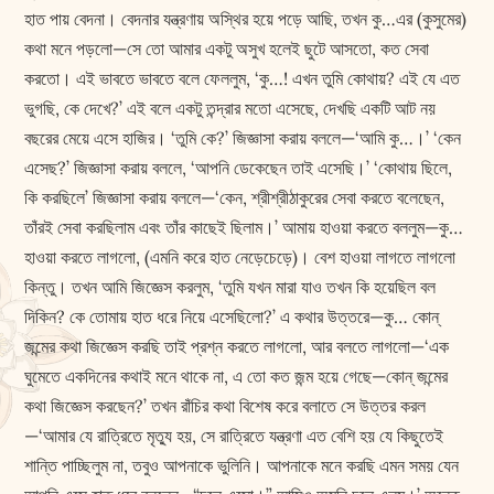
হাত পায় বেদনা। বেদনার যন্ত্রণায় অস্থির হয়ে পড়ে আছি, তখন কু…এর (কুসুমের)
কথা মনে পড়লো—সে তো আমার একটু অসুখ হলেই ছুটে আসতো, কত সেবা
করতো। এই ভাবতে ভাবতে বলে ফেললুম, ‘কু…! এখন তুমি কোথায়? এই যে এত
ভুগছি, কে দেখে?’ এই বলে একটু তন্দ্রার মতো এসেছে, দেখছি একটি আট নয়
বছরের মেয়ে এসে হাজির। ‘তুমি কে?’ জিজ্ঞাসা করায় বললে—‘আমি কু…।’ ‘কেন
এসেছ?’ জিজ্ঞাসা করায় বললে, ‘আপনি ডেকেছেন তাই এসেছি।’ ‘কোথায় ছিলে,
কি করছিলে’ জিজ্ঞাসা করায় বললে—‘কেন, শ্রীশ্রীঠাকুরের সেবা করতে বলেছেন,
তাঁরই সেবা করছিলাম এবং তাঁর কাছেই ছিলাম।’ আমায় হাওয়া করতে বললুম—কু…
হাওয়া করতে লাগলো, (এমনি করে হাত নেড়েচেড়ে)। বেশ হাওয়া লাগতে লাগলো
কিন্তু। তখন আমি জিজ্ঞেস করলুম, ‘তুমি যখন মারা যাও তখন কি হয়েছিল বল
দিকিন? কে তোমায় হাত ধরে নিয়ে এসেছিলো?’ এ কথার উত্তরে—কু… কোন্‌
জন্মের কথা জিজ্ঞেস করছি তাই প্রশ্ন করতে লাগলো, আর বলতে লাগলো—‘এক
ঘুমেতে একদিনের কথাই মনে থাকে না, এ তো কত জন্ম হয়ে গেছে—কোন্‌ জন্মের
কথা জিজ্ঞেস করছেন?’ তখন রাঁচির কথা বিশেষ করে বলাতে সে উত্তর করল
—‘আমার যে রাত্রিতে মৃত্যু হয়, সে রাত্রিতে যন্ত্রণা এত বেশি হয় যে কিছুতেই
শান্তি পাচ্ছিলুম না, তবুও আপনাকে ভুলিনি। আপনাকে মনে করছি এমন সময় যেন