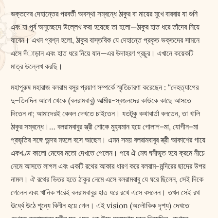
ভক্তদের দেহান্তের পরবর্তী অবস্থা সম্বন্ধে ঠাকুর বা মায়ের মুখে বারবার যা শুনি
এবং যা পূর্ব অনুচ্ছেদে উল্লেখ করা হয়েছে তা হলো—ঠাকুর হাত ধরে তাঁদের নিয়ে
যাবেন। এখন প্রশ্ন হলো, ঠাকুর বাস্তবিক যে দেহান্তে প্রকৃত ভক্তদের সামনে
এসে দঁাড়ান এবং হাত ধরে নিয়ে যান—এর উদাহরণ প্রচুর। এখানে কয়েকটি
মাত্র উল্লেখ করছি।
মহাপুরুষ মহারাজ বলরাম বসুর প্রয়াণ সম্পর্কে স্মৃতিচারণা করেছেন : “দেহত্যাগের
দু–তিনদিন আগে থেকে (বলরামবাবু) আত্মীয়-স্বজনদের কাউকে কাছে আসতে
দিতেন না; আমাদেরই কেবল দেখতে চাইতেন। যতটুকু কথাবার্তা বলতেন, তা খালি
ঠাকুর সম্বন্ধে।… বলরামবাবুর স্ত্রী শোকে মুহ্যমান হয়ে গোলাপ–মা, যোগীন–মা
প্রভৃতির সঙ্গে অন্দর মহলে বসে আছেন। এমন সময় বলরামবাবুর স্ত্রী আকাশের গায়ে
একখণ্ড কালো মেঘের মতো দেখতে পেলেন। পরে ঐ মেঘ ঘনীভূত হয়ে ক্রমে নীচে
নেমে আসতে লাগল এবং একটি রথের আকার ধারণ করে বলরাম-মন্দিরের ছাদের উপর
নামল। ঐ রথের ভিতর হতে ঠাকুর নেমে এসে বলরামবাবু যে ঘরে ছিলেন, সেই দিকে
গেলেন এবং খানিক পরেই বলরামবাবুর হাত ধরে রথে এসে বসলেন। তখন সেই রথ
ঊর্ধ্বে উঠে শূন্যে বিলীন হয়ে গেল। এই vision (অলৌকিক দৃশ্য) দেখতে