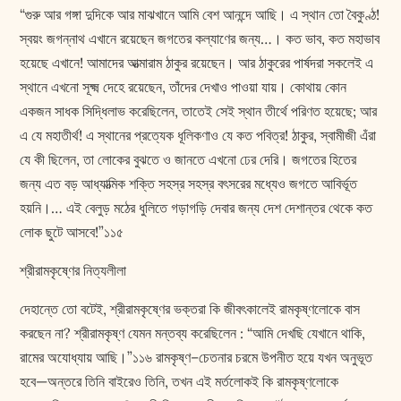
“গুরু আর গঙ্গা দুদিকে আর মাঝখানে আমি বেশ আনন্দে আছি। এ স্থান তো বৈকুণ্ঠ!
স্বয়ং জগন্নাথ এখানে রয়েছেন জগতের কল্যাণের জন্য…। কত ভাব, কত মহাভাব
হয়েছে এখানে! আমাদের আত্মারাম ঠাকুর রয়েছেন। আর ঠাকুরের পার্ষদরা সকলেই এ
স্থানে এখনো সূক্ষ্ম দেহে রয়েছেন, তাঁদের দেখাও পাওয়া যায়। কোথায় কোন
একজন সাধক সিদ্ধিলাভ করেছিলেন, তাতেই সেই স্থান তীর্থে পরিণত হয়েছে; আর
এ যে মহাতীর্থ! এ স্থানের প্রত্যেক ধূলিকণাও যে কত পবিত্র! ঠাকুর, স্বামীজী এঁরা
যে কী ছিলেন, তা লোকের বুঝতে ও জানতে এখনো ঢের দেরি। জগতের হিতের
জন্য এত বড় আধ্যাত্মিক শক্তি সহস্র সহস্র বৎসরের মধ্যেও জগতে আবির্ভূত
হয়নি।… এই বেলুড় মঠের ধুলিতে গড়াগড়ি দেবার জন্য দেশ দেশান্তর থেকে কত
লোক ছুটে আসবে!”১১৫
শ্রীরামকৃষ্ণের নিত্যলীলা
দেহান্তে তো বটেই, শ্রীরামকৃষ্ণের ভক্তরা কি জীবৎকালেই রামকৃষ্ণলোকে বাস
করছেন না? শ্রীরামকৃষ্ণ যেমন মন্তব্য করেছিলেন : “আমি দেখছি যেখানে থাকি,
রামের অযোধ্যায় আছি।”১১৬ রামকৃষ্ণ–চেতনার চরমে উপনীত হয়ে যখন অনুভূত
হবে—অন্তরে তিনি বাইরেও তিনি, তখন এই মর্তলোকই কি রামকৃষ্ণলোকে