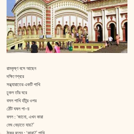
রামকৃষ্ণ বসে আছেন
দক্ষিণেশ্বরে
সন্ধ্যারাতের একটি পাখি
ঢুকল তাঁর ঘরে
বসল পাখি হাঁটুর ওপর
ঠোঁট ঘষল পা-য়
বলল : ‘জানো, এখন কারা
মেঘ বেড়াতে যায়?’
ঠাকুর বলেন : ‘কারা?’ পাখি