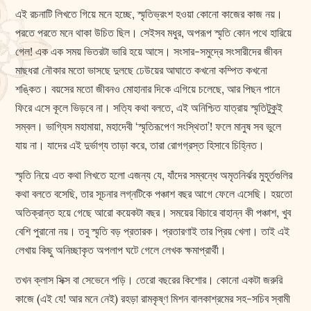
এই রচনাটি লিখতে গিয়ে মনে হচ্ছে, স্মৃতিভ্রংশ হওয়া কোনো কাজের কাজ নয়।
পরতে পরতে মনে থাকা উচিত ছিল। সেইসব মধুর, অপরূপ স্মৃতি কোন পথে হারিয়ে
গেল! এক এক সময় ভিতরটা ভারি হয়ে আসে। সংসার-সমুদ্রে সংসারীদের জীবন
মাছধরা নৌকার মতো ভাসছে দুলছে ঢেউয়ের আঘাতে কখনো কম্পিত কখনো
শঙ্কিত। বয়সের মতো জীবনও মোহানার দিকে এগিয়ে চলেছে, আর পিছন পানে
ফিরে এসে কূলে ভিড়বে না। সত্যি কথা বলতে, এই অনিশ্চিত যাত্রায় স্মৃতিটুকুই
সম্বল। ভাগ্যিস মহামায়া, মহাদেবী ‘স্মৃতিরূপেণ সংস্থিতা’! ফলে মানুষ সব ভুলে
যায় না। যাদের এই দুর্ভাগ্য তাড়া করে, তারা রোগগ্রস্ত হিসাবে চিহ্নিত।
স্মৃতি নিয়ে এত কথা লিখতে হলো এজন্য যে, যাঁদের সম্বন্ধে অমৃতনির্ঝর মুহূর্তগুলির
কথা বলতে বসেছি, তার সূচনার লগ্নটিকে পঞ্চাশ বছর আগে ফেলে এসেছি। হয়তো
অতিক্রান্ত হয়ে গেছে আরো কয়েকটা বছর। সময়ের বিচারে বাহান্ন কী পঞ্চাশ, খুব
বেশি পুরানো নয়। তবু স্মৃতি বড় প্রতারক। প্রতারণাই তার প্রিয় খেলা। তাই এই
লেখায় কিছু অনিচ্ছাকৃত অপলাপ ঘটে গেলে লেখক ক্ষমাপ্রার্থী।
তখন ক্লাস সিক্স বা সেভেনে পড়ি। তেরো বছরের কিশোর। কোনো একটা জরুরি
কাজে (এই যে! আর মনে নেই) রহড়া রামকৃষ্ণ মিশন বালকাশ্রমের সহ-সচিব স্বামী