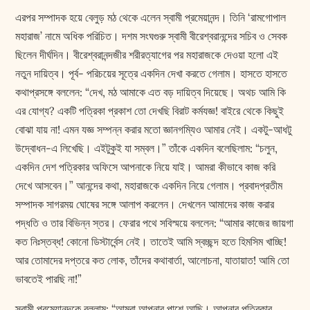
এরপর সম্পাদক হয়ে বেলুড় মঠ থেকে এলেন স্বামী প্রমেয়ানন্দ। তিনি ‘রামগোপাল
মহারাজ’ নামে অধিক পরিচিত। দশম সংঘগুরু স্বামী বীরেশ্বরানন্দের সচিব ও সেবক
ছিলেন দীর্ঘদিন। বীরেশ্বরানন্দজীর শরীরত্যাগের পর মহারাজকে দেওয়া হলো এই
নতুন দায়িত্ব। পূর্ব- পরিচয়ের সূত্রে একদিন দেখা করতে গেলাম। হাসতে হাসতে
কথাপ্রসঙ্গে বললেন: “দেখ, মঠ আমাকে এত বড় দায়িত্ব দিয়েছে। অথচ আমি কি
এর যোগ্য? একটি পত্রিকা প্রকাশ তো দেখছি বিরাট কর্মযজ্ঞ! বাইরে থেকে কিছুই
বোঝা যায় না! এমন যজ্ঞ সম্পন্ন করার মতো জ্ঞানগম্যিও আমার নেই। একটু-আধটু
উদ্বোধন-এ লিখেছি। এইটুকুই যা সম্বল।” তাঁকে একদিন বলেছিলাম: “চলুন,
একদিন দেশ পত্রিকার অফিসে আপনাকে নিয়ে যাই। আমরা কীভাবে কাজ করি
দেখে আসবেন।” আনন্দের কথা, মহারাজকে একদিন নিয়ে গেলাম। প্রবাদপ্রতীম
সম্পাদক সাগরময় ঘোষের সঙ্গে আলাপ করলেন। দেখলেন আমাদের কাজ করার
পদ্ধতি ও তার বিভিন্ন স্তর। ফেরার পথে সবিস্ময়ে বললেন: “আমার কাজের জায়গা
কত নিঃস্তব্ধ! কোনো ডিস্টার্বেন্স নেই। তাতেই আমি স্বচ্ছন্দ হতে হিমসিম খাচ্ছি!
আর তোমাদের দপ্তরে কত লোক, তাঁদের কথাবার্তা, আলোচনা, যাতায়াত! আমি তো
ভাবতেই পারছি না!”
স্বামী প্রমেয়ানন্দকে বললাম: “আমরা আপনার পাশে আছি। আপনার পত্রিকার