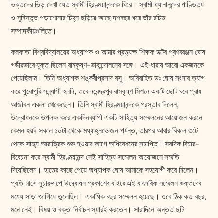
ভক্তদের ভিড় দেখা যেত স্বামী হিরণ্ময়ানন্দকে ঘিরে। স্বামী ধ্যানানন্দের পাণ্ডিত্য
ও সুবিস্তৃত পড়াশোনার চিহ্ন ছড়িয়ে আছে দশবছর ধরে তাঁর রচিত
সম্পাদকীয়গুলিতে।
কলকাতা বিশ্ববিদ্যালয়ের অধ্যাপক ও আমার প্রত্যক্ষ শিক্ষক ডক্টর প্রণবরঞ্জন ঘোষ
গভীরভাবে যুক্ত ছিলেন রামকৃষ্ণ-ভাবান্দোলনের সঙ্গে। এই ধারায় আরো একজনকে
পেয়েছিলাম। তিনি অধ্যাপক শঙ্করীপ্রসাদ বসু। অবিবাহিত ডঃ ঘোষ সংসার ত্যাগ
করে পুরোপুরি সন্ন্যাসী হননি, তবে নরেন্দ্রপুর রামকৃষ্ণ মিশনে একটি ছোট ঘরে প্রায়
আজীবন একলা থেকেছেন। তিনি স্বামী হিরণ্ময়ানন্দকে প্রস্তাব দিলেন,
উদ্বোধনকে উপলক্ষ করে একদিনব্যাপী একটি সাহিত্য সম্মেলনের আয়োজন করলে
কেমন হয়? সকাল ১০টা থেকে মধ্যাহ্নভোজন পর্যন্ত, তারপর আবার বিকাল ৩টে
থেকে সান্ধ্য আরাত্রিক শুরু হওয়ার আগে অধিবেশনের সমাপ্তি। সবদিক বিচার-
বিবেচনা করে স্বামী হিরণ্ময়ানন্দ সেই সাহিত্য সম্মেলন আয়োজনে সম্মতি
দিয়েছিলেন। হাতের কাছে পেয়ে অধ্যাপক ঘোষ আমাকে সহযোগী করে নিলেন।
প্রতি মাসে সুচারুরূপে উদ্বোধন প্রকাশের বাইরে এই বাৎসরিক সম্মেলন ভক্তদের
মধ্যে সাড়া জাগিয়ে তুলেছিল। একাধিক বছর সম্মেলন হয়েছে। তবে ঠিক কত বছর,
মনে নেই। বিষয় ও বক্তা নির্বাচন স্যারই করতেন। সারাদিনে অন্তত ছটি