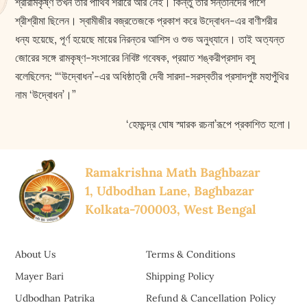
শ্রীরামকৃষ্ণ তখন তাঁর পার্থিব শরীরে আর নেই। কিন্তু তাঁর সন্তানদের পাশে
শ্রীশ্রীমা ছিলেন। স্বামীজীর বজ্রতেজকে প্রকাশ করে উদ্বোধন-এর বাণীশরীর
ধন্য হয়েছে, পূর্ণ হয়েছে মায়ের নিরন্তর আশিস ও শুভ অনুধ্যানে। তাই অত্যন্ত
জোরের সঙ্গে রামকৃষ্ণ-সংসারের নিবিষ্ট গবেষক, প্রয়াত শঙ্করীপ্রসাদ বসু
বলেছিলেন: “‘উদ্বোধন’-এর অধিষ্ঠাত্রী দেবী সারদা-সরস্বতীর প্রসাদপুষ্ট মহাপুঁথির
নাম ‘উদ্বোধন’।”
‘হেমচন্দ্র ঘোষ স্মারক রচনা’রূপে প্রকাশিত হলো।
Ramakrishna Math Baghbazar
1, Udbodhan Lane, Baghbazar
Kolkata-700003, West Bengal
About Us
Terms & Conditions
Mayer Bari
Shipping Policy
Udbodhan Patrika
Refund & Cancellation Policy