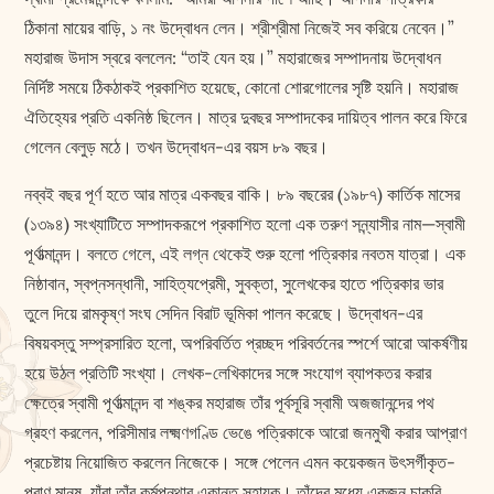
ঠিকানা মায়ের বাড়ি, ১ নং উদ্বোধন লেন। শ্রীশ্রীমা নিজেই সব করিয়ে নেবেন।”
মহারাজ উদাস স্বরে বললেন: “তাই যেন হয়।” মহারাজের সম্পাদনায় উদ্বোধন
নির্দিষ্ট সময়ে ঠিকঠাকই প্রকাশিত হয়েছে, কোনো শোরগোলের সৃষ্টি হয়নি। মহারাজ
ঐতিহ্যের প্রতি একনিষ্ঠ ছিলেন। মাত্র দুবছর সম্পাদকের দায়িত্ব পালন করে ফিরে
গেলেন বেলুড় মঠে। তখন উদ্বোধন-এর বয়স ৮৯ বছর।
নব্বই বছর পূর্ণ হতে আর মাত্র একবছর বাকি। ৮৯ বছরের (১৯৮৭) কার্তিক মাসের
(১৩৯৪) সংখ্যাটিতে সম্পাদকরূপে প্রকাশিত হলো এক তরুণ সন্ন্যাসীর নাম—স্বামী
পূর্ণাত্মানন্দ। বলতে গেলে, এই লগ্ন থেকেই শুরু হলো পত্রিকার নবতম যাত্রা। এক
নিষ্ঠাবান, স্বপ্নসন্ধানী, সাহিত্যপ্রেমী, সুবক্তা, সুলেখকের হাতে পত্রিকার ভার
তুলে দিয়ে রামকৃষ্ণ সংঘ সেদিন বিরাট ভূমিকা পালন করেছে। উদ্বোধন-এর
বিষয়বস্তু সম্প্রসারিত হলো, অপরিবর্তিত প্রচ্ছদ পরিবর্তনের স্পর্শে আরো আকর্ষণীয়
হয়ে উঠল প্রতিটি সংখ্যা। লেখক-লেখিকাদের সঙ্গে সংযোগ ব্যাপকতর করার
ক্ষেত্রে স্বামী পূর্ণাত্মানন্দ বা শঙ্কর মহারাজ তাঁর পূর্বসূরি স্বামী অজজানন্দের পথ
গ্রহণ করলেন, পরিসীমার লক্ষ্মণগণ্ডি ভেঙে পত্রিকাকে আরো জনমুখী করার আপ্রাণ
প্রচেষ্টায় নিয়োজিত করলেন নিজেকে। সঙ্গে পেলেন এমন কয়েকজন উৎসর্গীকৃত-
প্রাণ মানুষ, যাঁরা তাঁর কর্মপন্থার একান্ত সহায়ক। তাঁদের মধ্যে একজন চাকরি