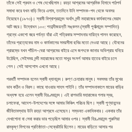
তাঁকে সেই প্রথম ও শেষ দেখেছিলাম। রহড়া আশ্রমের আশ্রমিক হিসাবে পাঠপর্ব
সমাধা করে যখন বাড়ি ফিরে এলাম, ততদিনে উনি সম্পাদক-পদ থেকে অবসর
নিয়েছেন (১৯৭৩)। স্বামী বিশ্বাশ্রয়ানন্দ অর্থাৎ নন্দী মহারাজের কার্যকালের মেয়াদ
আট বছর। উদ্বোধন ১০০: শতাব্দীজয়ন্তী সঙ্কলন (স্বামী পূর্ণাত্মানন্দ সম্পাদিত)
গ্রন্থে একশো বছর পর্যন্ত যাঁরা এই পত্রিকার সম্পাদনার দায়িত্ব পালন করেছেন,
তাঁদের প্রত্যেকের নাম ও কার্যকালের সময়সীমা ছবির মতো দেওয়া আছে। যৌবনের
প্রারম্ভে যখন পাঁচিল-ঘেরা আশ্রমের বাইরে এসে জগৎকে জানার অভিপ্রায় ঘনিয়ে
উঠেছিল, সেইসময় নন্দী মহারাজের মতো সাধুর সংসর্গ আমার হাতের বাইরে চলে
গেল। সেই আপশোস এখনো আছে।
পরবর্তী সম্পাদক হলেন স্বামী ধ্যানানন্দ। রুগ্‌ণ চেহারার মানুষ। সবসময় তাঁর মুখের
ভাব কঠিন ও বিরস। কাছে যাওয়ার সাহস পাইনি। তাঁর সম্পাদনাকালে মায়ের বাড়ির
অধ্যক্ষ হয়ে এলেন স্বামী হিরণ্ময়ানন্দ। এই রাশভারি মহারাজের গলার স্বর,
চলাফেরা, আদেশ-উপদেশের সঙ্গে আমার কিঞ্চিৎ পরিচয় ছিল। স্বামী পুণ্যানন্দের
জীবিতাবস্থায় উনি রহড়া আশ্রমে এসেছেন। সম্ভবত একাধিকবার। একবার তাঁর
দেখাশোনা বা সেবা করার ভার পড়েছিল আমার ওপর। স্বামী হিরণ্ময়ানন্দ পুরুলিয়া
রামকৃষ্ণ মিশনের প্রতিষ্ঠাতা-সেক্রেটারি ছিলেন। মায়ের বাড়িতে আসার পর