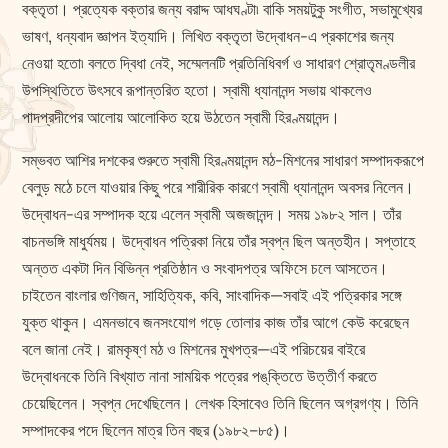
বক্তৃতা। প্রত্যেক বক্তার জন্য বরাদ্দ আধঘণ্টা৷ বাকি সময়টুকু সংগীত, সভামুখ্যের
ভাষণ, ধন্যবাদ জ্ঞাপন ইত্যাদি। লিখিত বক্তৃতা উদ্বোধন-এ প্রকাশের জন্য
নেওয়া হতো৷ বলতে দ্বিধা নেই, সম্মেলনটি প্রতিনিধিবর্গ ও সাধারণ শ্রোতৃমণ্ডলীর
উপস্থিতিতে উৎসবে রূপান্তরিত হতো। স্বামী ধ্যানানন্দ সভায় থাকলেও
পাদপ্রদীপের আলোয় আলোকিত হয়ে উঠতেন স্বামী হিরণ্ময়ানন্দ।
সম্ভবত আশির দশকের শুরুতে স্বামী হিরণ্ময়ানন্দ মঠ-মিশনের সাধারণ সম্পাদকরূপে
বেলুড় মঠে চলে যাওয়ার কিছু পরে শারীরিক কারণে স্বামী ধ্যানানন্দ অবসর নিলেন।
উদ্বোধন-এর সম্পাদক হয়ে এলেন স্বামী অজজানন্দ। সময় ১৯৮২ সাল। তাঁর
বাচনভঙ্গি মাধুর্যময়। উদ্বোধন পত্রিকা নিয়ে তাঁর স্বপ্ন ছিল অন্তহীন। সপ্তাহে
অন্তত একটা দিন বিভিন্ন প্রতিষ্ঠান ও সংবাদপত্র অফিসে চলে আসতেন।
চাইতেন বাংলার গুণিজন, সাহিত্যিক, কবি, সাংবাদিক—সবাই এই পত্রিকার সঙ্গে
যুক্ত থাকুন। এমনভাবে জনসংযোগ গড়ে তোলার কাজ তাঁর আগে কেউ করেছেন
বলে জানা নেই। রামকৃষ্ণ মঠ ও মিশনের মুখপত্র—এই পরিচয়ের বাইরে
উদ্বোধনকে তিনি বিখ্যাত নানা সাময়িক পত্রের পঙ্‌ক্তিতে উত্তীর্ণ করতে
চেয়েছিলেন। স্বপ্ন দেখেছিলেন। লেখক হিসাবেও তিনি ছিলেন অগ্রগণ্য। তিনি
সম্পাদকের পদে ছিলেন মাত্র তিন বছর (১৯৮২–৮৫)।