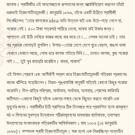
জানাক। স্বামীজীর এই মানসেচ্ছাকে রূপদানের জন্য আত্মবিনিয়োগ করলেন তাঁরই
গুরুভাই ত্রিগুণাতীতানন্দজী। জানুয়ারি ১৮৯৬, তাঁকে একটি চিঠিতে স্বামীজী
লিখেছিলেন: “তোর কাগজের idea অতি উত্তম বটে এবং উঠে-পড়ে লেগে যা,
পরোয়া নেই। ৫০০ টাকা পত্রপাঠ পাঠিয়ে দেবো, ভাবনা নাই টাকার জন্য।
আপাতত এই চিঠি দেখিয়ে কারুর কাছে ধার করে নে।… লেখক অনেক চাই। তার
পর গ্রাহক যোগাড়ই মুশকিল। উপায়—তোরা দেশে দেশে ঘুরে বেড়াস, বাঙলা ভাষা
যেখানে যেখানে আছে, লোক ধরে কাগজ গতিয়ে দিবি।… চালাও কাগজ, কুছ পরোয়া
নাই।… তুই খুব বাহাদুরি করেছিস। বাহবা, সাবাস!”
এই বিশাল প্রেরণা এবং আশীর্বাণী সম্বল করে ত্রিগুণাতীতানন্দজী পত্রিকা প্রকাশের
কাজে ঝাঁপিয়ে পড়েছিলেন। নিয়ম-শৃঙ্খলানিষ্ঠ মানুষটি সত্যিই কোনো কিছুর পরোয়া
করেননি। দিন-রাত্রি পরিশ্রম, অর্থাভাব, অর্ধাহার, অনাহার, প্রেসের কারিগরি
জটিলতা—কোনো কিছুই তাঁকে একাগ্র লক্ষ্য থেকে বিচ্যুত করতে পারেনি এক
মুহূর্তের জন্য। স্বামীজীর চিঠি প্রাপ্তির ঠিক তিনবছর পরে প্রকাশিত হলো রামকৃষ্ণ
মঠ ও মিশনের মুখপত্র উদ্বোধন৷ শ্রীরামকৃষ্ণের ভাবধারার বার্তাবাহক, ত্যাগৱত
উদ্যাপনের সংবাদবাহক পত্রিকাটির আবির্ভাবকাল ১ মাঘ ১৩০৫ (১৪ জানুয়ারি
১৮৯৯)। সম্পাদক স্বামী ত্রিগুণাতীতানন্দ। শুরু হলো এক নিরবচ্ছিন্ন অন্তহীন