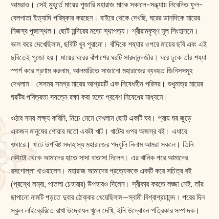
আমরাও। সেই মুহূর্তে মায়ের পূজারি মহারাজ মাকে সকালে-সন্ধ্যায় নিবেদিত ফুল-
বেলপাতা ইত্যাদি পরিষ্কার করছেন। বাইরে থেকে দেখছি, ঘরের ডানদিকে মায়ের
নিজস্ব পূজাস্থল। ছোট মন্দিরের মতো স্থাপত্য। শ্রীরামকৃষ্ণ মূল সিংহাসনে।
ভাল করে দেখেছিলাম, ছবিটি খুব পুরানো। বাঁদিকে শয্যার ওপরে মায়ের ছবি এবং এই
ছবিতেই পুজো হয়। মায়ের ঘরের বাঁপাশের ঘরটি সারদানন্দজীর। ঘরে ঢুকে তাঁর শয্যা
স্পর্শ করে প্রণাম করলাম, আলমারিতে সাজানো মহারাজের ব্যবহৃত জিনিসসমূহ
দেখলাম। সেসময় সমগ্র মায়ের আশ্রয়টি এক নিষেধহীন পরিসর। শুধুমাত্র মায়ের
ঘরটির পবিত্রতা সযত্নে রক্ষা করা হতো প্রবেশ নিষেধের মাধ্যমে।
ওঠার সময় লক্ষ্য করিনি, নিচে নেমে দেখলাম ছোট্ট একটি ঘর। প্রায় ঘর জুড়ে
একজন মানুষের শোয়ার মতো একটা খাট। খাটের ওপর অজস্র বই। এধারে
ওধারে। খাটে উপবিষ্ট সদাহাস্য মহারাজের পদধূলি নিলাম আমরা সকলে। তিনি
কৌটো থেকে আমাদের হাতে সাদা বাতাসা দিলেন। এর খানিক পরে আমাদের
রসগোল্লা খাওয়ালেন। মহারাজ আমাদের প্রত্যেককে একটি করে সচিত্র বই
(প্রস্থে লম্বা, পাতলা চেহারার) উপহারও দিলেন। স্বীকার করতে লজ্জা নেই, তাঁর
ছাপানো নামটি পড়তে দুবার ঠোক্কর খেয়েছিলাম—স্বামী বিশ্বাশ্রয়ানন্দ। পরের দিন
স্কুল লাইব্রেরিতে রাখা উদ্বোধন খুলে দেখি, ইনি উদ্বোধন পত্রিকার সম্পাদক।