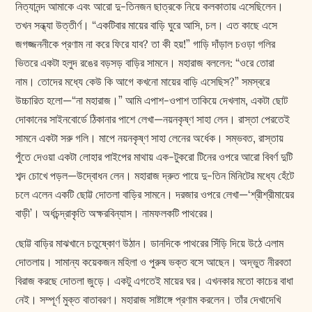
নিত্যানন্দ আমাকে এবং আরো দু-তিনজন ছাত্রকে নিয়ে কলকাতায় এসেছিলেন।
তখন সন্ধ্যা উত্তীর্ণ। “একটিবার মায়ের বাড়ি ঘুরে আসি, চল। এত কাছে এসে
জগজ্জননীকে প্রণাম না করে ফিরে যাব? তা কী হয়!” গাড়ি দাঁড়াল চওড়া গলির
ভিতরে একটা হলুদ রঙের বড়সড় বাড়ির সামনে। মহারাজ বললেন: “ওরে তোরা
নাম। তোদের মধ্যে কেউ কি আগে কখনো মায়ের বাড়ি এসেছিস?” সমস্বরে
উচ্চারিত হলো—“না মহারাজ।” আমি এপাশ-ওপাশ তাকিয়ে দেখলাম, একটা ছোট
দোকানের সাইনবোর্ডে ঠিকানার পাশে লেখা—নয়নকৃষ্ণ সাহা লেন। রাস্তা পেরতেই
সামনে একটা সরু গলি। মাপে নয়নকৃষ্ণ সাহা লেনের অর্ধেক। সম্ভবত, রাস্তায়
পুঁতে দেওয়া একটা লোহার পাইপের মাথায় এক-টুকরো টিনের ওপরে আরো বিবর্ণ দুটি
শব্দ চোখে পড়ল—উদ্বোধন লেন। মহারাজ দ্রুত পায়ে দু-তিন মিনিটের মধ্যে হেঁটে
চলে এলেন একটি ছোট্ট দোতলা বাড়ির সামনে। দরজার ওপরে লেখা—‘শ্রীশ্রীমায়ের
বাড়ী’। অর্ধচন্দ্রাকৃতি অক্ষরবিন্যাস। নামফলকটি পাথরের।
ছোট্ট বাড়ির মাঝখানে চতুষ্কোণ উঠান। ডানদিকে পাথরের সিঁড়ি দিয়ে উঠে এলাম
দোতলায়। সামান্য কয়েকজন মহিলা ও পুরুষ ভক্ত বসে আছেন। অদ্ভুত নীরবতা
বিরাজ করছে দোতলা জুড়ে। একটু এগতেই মায়ের ঘর। এখনকার মতো কাচের বাধা
নেই। সম্পূর্ণ মুক্ত বাতাবরণ। মহারাজ সাষ্টাঙ্গে প্রণাম করলেন। তাঁর দেখাদেখি