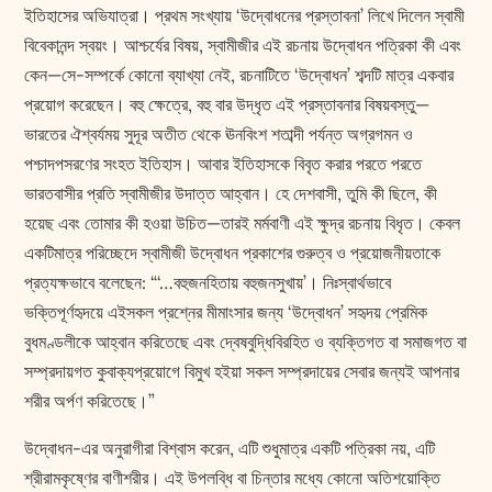
ইতিহাসের অভিযাত্রা। প্রথম সংখ্যায় ‘উদ্বোধনের প্রস্তাবনা’ লিখে দিলেন স্বামী
বিবেকানন্দ স্বয়ং। আশ্চর্যের বিষয়, স্বামীজীর এই রচনায় উদ্বোধন পত্রিকা কী এবং
কেন—সে-সম্পর্কে কোনো ব্যাখ্যা নেই, রচনাটিতে ‘উদ্বোধন’ শব্দটি মাত্র একবার
প্রয়োগ করেছেন। বহু ক্ষেত্রে, বহু বার উদ্ধৃত এই প্রস্তাবনার বিষয়বস্তু—
ভারতের ঐশ্বর্যময় সুদূর অতীত থেকে ঊনবিংশ শতাব্দী পর্যন্ত অগ্রগমন ও
পশ্চাদপসরণের সংহত ইতিহাস। আবার ইতিহাসকে বিবৃত করার পরতে পরতে
ভারতবাসীর প্রতি স্বামীজীর উদাত্ত আহ্বান। হে দেশবাসী, তুমি কী ছিলে, কী
হয়েছ এবং তোমার কী হওয়া উচিত—তারই মর্মবাণী এই ক্ষুদ্র রচনায় বিধৃত। কেবল
একটিমাত্র পরিচ্ছেদে স্বামীজী উদ্বোধন প্রকাশের গুরুত্ব ও প্রয়োজনীয়তাকে
প্রত্যক্ষভাবে বলেছেন: “‘…বহুজনহিতায় বহুজনসুখায়’। নিঃস্বার্থভাবে
ভক্তিপূর্ণহৃদয়ে এইসকল প্রশ্নের মীমাংসার জন্য ‘উদ্বোধন’ সহৃদয় প্রেমিক
বুধমণ্ডলীকে আহ্বান করিতেছে এবং দ্বেষবুদ্ধিবিরহিত ও ব্যক্তিগত বা সমাজগত বা
সম্প্রদায়গত কুবাক্যপ্রয়োগে বিমুখ হইয়া সকল সম্প্রদায়ের সেবার জন্যই আপনার
শরীর অর্পণ করিতেছে।”
উদ্বোধন-এর অনুরাগীরা বিশ্বাস করেন, এটি শুধুমাত্র একটি পত্রিকা নয়, এটি
শ্রীরামকৃষ্ণের বাণীশরীর। এই উপলব্ধি বা চিন্তার মধ্যে কোনো অতিশয়োক্তি