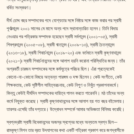
বর্ধিত সংস্করণ।
দীর্ঘ চোদ্দ বছর সম্পাদকের পদে যোগ্যতার সঙ্গে নিষ্ঠার সঙ্গে কাজ করার পর স্বামী
পূর্ণাত্মানন্দ ২০০১ সালের মে মাসে অন্য পদে স্থানান্তরিত হলেন। তিনি বিদায়
নেওয়ার পর পত্রিকার সম্পাদক হয়েছেন স্বামী সর্বগানন্দ (২০০১–০৫), স্বামী
শিবপ্রদানন্দ (২০০৫–০৮), স্বামী ঋতানন্দ (২০০৯–১৩), স্বামী চৈতন্যানন্দ
(২০১৩–১৮), স্বামী শিবার্চনানন্দ (২০১৯–২০) এবং বর্তমানে স্বামী কৃষ্ণনাথানন্দ
(২০২১–)৷ স্বামী শিবার্চনানন্দের সঙ্গে আলাপ হয়নি করোনা পরিস্থিতির জন্য। তাঁর
অগ্রবর্তী চারজন সম্পাদকের সঙ্গে কর্মসূত্রে পরিচয় ছিল। এঁরা প্রত্যেকেই
কোনো-না-কোনো বিষয়ে অত্যন্ত পারঙ্গম ও দক্ষ ছিলেন। কেউ সংগীতে, কেউ
শিক্ষকতায়, কেউ সৃষ্টিশীল সাহিত্যরচনায়, কেউ নিপুণ ও নিখুঁত প্রকাশনাকর্মে।
কিন্তু কেউই দীর্ঘদিন সম্পাদকের দায়িত্ব পালন করতে পারেননি। মঠ তাঁদের অন্য
কর্মে নিযুক্ত করেছে। স্বামী কৃষ্ণনাথানন্দের সঙ্গে আলাপ হয় গত বছর বইমেলায়।
তারপর এসেছি তাঁর দপ্তরে। উদ্বোধন সম্পর্কে আমার অভিজ্ঞতা বিনিময় করেছি।
স্বপ্নদ্রষ্টা স্বামী বিবেকানন্দের অজস্র স্বপ্নের মধ্যে অন্যতম স্বপ্ন ছিল—
রামকৃষ্ণ মিশন তার ব্রত উদযাপনের কথা একটি পত্রিকা প্রকাশ করে জগদ্বাসীকে