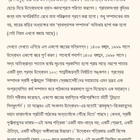
ছেড়ে দিয়ে উদ্বোধনকে ধ্যান-জ্ঞানপ্রেমে পরিণত করলেন। গ্রাহকসংখ্যা বৃদ্ধির
জন্য দাম অপরিবর্তিত রেখে নানা পরিকল্পনা গ্রহণ করা হলো। শুধু সম্পাদকের নাম
নয়, মায়ের বাড়ির অধ্যক্ষের নাম ‘ব্যবস্থাপক সম্পাদক’ অভিধায় ছাপা শুরু হলো
(সেই নিয়ম এখনো বজায় আছে)।
দেখতে দেখতে এগিয়ে এল একশো বছরের সন্ধিলগ্ন। ১৪০৬ বঙ্গাব্দ, ১৯৯৯ সালে
উদ্বোধন একশো বছর পূর্ণ করল। শতবর্ষে পদার্পণ ১৪০৫ বঙ্গাব্দে, ১৯৯৮ সালে।
সদ্য অতিক্রান্ত শততম বর্ষের সূচনায় প্রকাশিত হলো প্রায় সাড়ে নয়শো পাতার
একটি বৃহৎ গ্রন্থ উদ্বোধন ১০০: শতাব্দীজয়ন্তী নির্বাচিত সঙ্কলন। গ্রন্থের
সম্পাদক স্বামী পূর্ণাত্মানন্দ ‘নিষ্ঠাবান স্বেচ্ছাসেবী’দের সহায়তায় এমন দুরূহ এবং
অপ্রত্যাশিত কর্ম সম্পাদন করে পাঠকদের করকমলে তুলে দিয়েছেন এক মহারত্ন।
তিনি স্বীকার করেছেন, একশো বছরের ব্যাপ্তির পরিপ্রেক্ষিতে বইটি ‘বিন্দুতে
সিন্ধুদর্শন’। তা সত্ত্বেও এই সংকলন উদ্বোধন-এর মতোই ‘রামকৃষ্ণ-বিবেকানন্দের
মহান ভাবাদর্শকে প্রতিটি পাঠকের অন্তর্লোকে পৌঁছে দিতে’ পারবে। কেননা, স্বামী
পূর্ণাত্মানন্দের ভাষায়—এই অমর পত্রিকা ‘একটি নাম-মাত্র নয়; একটি প্রেরণা, একটি
ঐতিহ্য, একটি ঘনীভূত অঙ্গীকারের উচ্চারণ।’ উদ্বোধন পত্রিকার একটি বিশেষ
সংখ্যা জানুয়ারি (মাঘ) ১৯৯৮ সালে প্রকাশিত হয়। এই সংখ্যাটি নিয়মিত সংখ্যারই