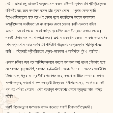
নেই। আমরা শুধু আরেকটি অনুভব যোগ করতে চাই—উদ্বোধন যদি শ্রীশ্রীঠাকুরের
বাণীশরীর হয়, তবে সম্পাদক হলেন তাঁর প্রধান সেবক। প্রথম সেবক স্বামী
ত্রিগুণাতীতানন্দের হাত ধরে এই সেবার সূচনা করেছিলেন উত্তর কলকাতার
কম্বুলিটোলায় অবস্থিত ১৪ নং রামচন্দ্র মৈত্র লেনের একটি একতলা বাড়ির
অঙ্গনে। ১ম বর্ষ থেকে ৮ম বর্ষ পর্যন্ত প্রকাশিত হলো উদ্বোধন এখানে থেকে।
পরবর্তী ঠিকানা ৩০ নং বোসপাড়া লেন। এখানে অবস্থান দুবছর। তারপর দশম বর্ষের
শেষ লগ্ন থেকে আজ অবধি এই দীর্ঘজীবী পত্রিকার আশ্রয়স্থল ‘শ্রীশ্রীমায়ের
বাড়ী’। পত্রিকাটি শ্রীশ্রীমায়ের স্নেহ-ভালবাসা ও আশীর্বাদে পুষ্ট ও প্রাণিত।
একশো চব্বিশ বছর ধরে অবিচ্ছিন্নভাবে পথচলা কম কথা নয়! পথের চরিত্রই হলো
সে কোথাও কুসুমাস্তীর্ণ, কোথাও কণ্টকাকীর্ণ। আবার উচ্চাবচ। অতএব অপরিসীম
নিষ্ঠার সঙ্গে, ঠাকুর-মা-স্বামীজীর শরণাগত হয়ে, কখনো অধিষ্ঠিত সম্পাদক, কখনো
সম্পাদকদ্বয়, কখনো বা সম্পাদকত্রয়ী উদ্বোধন নির্মাণের লক্ষ্যে, সতর্ক হয়ে সেই
পথ ধরে এগিয়ে গেছেন। সেই প্রথানুগ পদক্ষেপের কোনো ব্যত্যয় আজ পর্যন্ত
ঘটেনি।
স্বামী বিবেকানন্দের স্বপ্নকে সম্ভব করেছেন স্বামী ত্রিগুণাতীতানন্দজী।