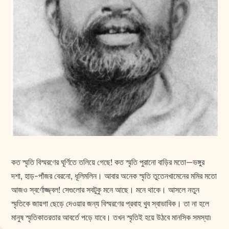
কত স্মৃতি বিস্মরণের ঘূর্ণিতে তলিয়ে গেছে! কত স্মৃতি পুরানো বাড়ির মতো—ভঙ্গুর
দশা, হাড়-পাঁজর বেরনো, ধূলিমলিন। আবার অনেক স্মৃতি তুতেনখামেনের মমির মতো
আজও স্বর্ণোজ্জ্বল! সেগুলোর সবটুকু মনে আছে। মনে থাকে। আসলে নতুন
স্মৃতিকে জায়গা ছেড়ে দেওয়ার জন্য বিস্মরণের প্রবাহ খুব স্বাভাবিক। তা না হলে
মানুষ স্মৃতিকাতরতার আবর্তে পড়ে যাবে। তখন স্মৃতিই হয়ে উঠবে মানসিক সমস্যা৷