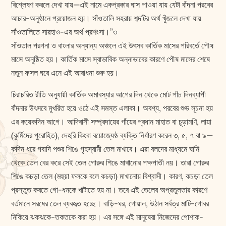
বিশ্লেষণ করলে দেখা যায়—এই নামে একপ্রকার ঘাস পাওয়া যায় যেটা বাঁদনা পরবের
আচার-অনুষ্ঠানে প্রয়োজন হয়়। সাঁওতালি সহরায় শব্দটির অর্থ খুঁজলে দেখা যায়
সাঁওতালিতে সারহাও-এর অর্থ প্রশংসা।”৩
সাঁওতাল পরগনা ও বাংলার অন্যান্য অঞ্চলে এই উৎসব কার্তিক মাসের পরিবর্তে পৌষ
মাসে অনুষ্ঠিত হয়। কার্তিক মাসে স্বাভাবিক অন্নাভাবের কারণে পৌষ মাসের শেষে
নতুন ফসল ঘরে এনে এই আরাধনা শুরু হয়।
চিরাচরিত রীতি অনুযায়ী কার্তিক অমাবস্যার আগের দিন থেকে মোট পাঁচ দিনব্যাপী
বাঁদনার উৎসবে মুখরিত হয়ে ওঠে এই সমস্ত এলাকা। অবশ্য, পরবের শুভ সূচনা হয়
এর কয়েকদিন আগে। আদিবাসী সম্প্রদায়ের গাঁয়ের প্রধান মাহাত বা চূড়ামণি, লায়া
(কুর্মিদের পুরোহিত), দেহরি কিংবা বয়োজ্যেষ্ঠ ব্যক্তি নির্ধারণ করেন ৩, ৫, ৭ বা ৯—
কদিন ধরে গবাদি পশুর শিঙে গৃহস্বামী তেল মাখাবে। এরা বলদের মাধ্যমে ঘানি
থেকে তেল বের করে সেই তেল গোরুর শিঙে মাখানোর পক্ষপাতী নয়। তারা গোরুর
শিঙে কচড়া তেল (মহুয়া ফলকে বলে কচড়া) মাখানোয় বিশ্বাসী। কারণ, কচড়া তেল
প্রস্তুত করতে গো-ধনকে খাটাতে হয় না। তবে এই তেলের অপ্রতুলতার কারণে
বর্তমানে সরষের তেল ব্যবহৃত হচ্ছে। বাড়ি-ঘর, গোয়াল, উঠান সর্বত্র মাটি-গোবর
নিকিয়ে ঝকঝকে-তকতকে করা হয়। এর সঙ্গে এই মানুষেরা নিজেদের পোশাক-