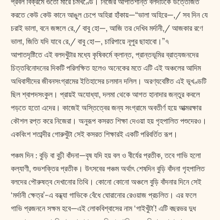
প্রবল বিক্রমে গুঁতো মারে চর্মখণ্ডে। নিজের আপাতশান্ত বলদটিকে উত্তেজিত
করতে কেউ কেউ কানে আঙুল চেপে অহিরা হাঁকায়—“ভালা অহিরে—,/ সব দিন যে
চরাই ভালা, বনে জঙ্গলে রে,/ বাবু হো—, আজি তর দেখিব মর্দানী,/ আজকার রণে
ভালা, জিতি যদি যাবে রে,/ বাবু হো—, চারিপায়ে নূপুর ছাহাবো।”৭
আপাতদৃষ্টিতে এই বলদখুঁটার মধ্যে কৃষিকর্মে ক্লান্ত, প্রান্তভূমির ব্রাত্যজনদের
চিত্তবিনোদনের দিকটি পরিলক্ষিত হলেও অনেকের মতে এটি এই অঞ্চলের আদিম
অধিবাসীদের জীবনসংগ্রামের ইতিহাসের চলমান দলিল। অরণ্যবেষ্টিত এই ভূখণ্ডটি
ছিল শ্বাপদসংকুল। প্রায়ই অযোধ্যা, দলমা থেকে আগত হানাদার জন্তুর কবলে
পড়তে হতো এদের। কাজেই অস্তিত্বের জন্য সংগ্রামে অবতীর্ণ হয়ে আত্মরক্ষার
কৌশল রপ্ত করে নিজেরা। অনুরূপ কসরত শিক্ষা দেওয়া হয় গৃহপালিত পশুদেরও।
একবিংশ শতাব্দীর গোরুখুঁটা সেই কসরত শিক্ষারই একটি পরিবর্তিত রূপ।
পঞ্চম দিন : বুড়ি বা বুঢ়ী বাঁদনা—বৃষ যদি হয় বল ও বীর্যের প্রতীক, তবে গাভি হলো
কল্যাণী, শুভশক্তির প্রতীক। উৎসবের পঞ্চম অর্থাৎ শেষদিন বুড়ি বাঁদনা গৃহপালিত
বলদের পৌরুষত্ব দেখানোর তিথি। কোনো কোনো অঞ্চলে বুড়ি বাঁদনার দিনে সেই
‘মর্দানী ক্ষেত্র’-এ বন্ধ্যা গাভিকে বেঁধে ঘোরানোর রেওয়াজ প্রচলিত। এর ফলে
গাভি প্রজননে সক্ষম হবে—এই লোকবিশ্বাসের নাম ‘গাইখুঁটা’! এটি বছরভর দুধ