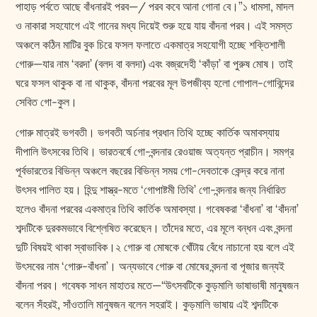
পাহাড় পর্বতে আছে বাঁধনারই পরব—/ পরব কবে আনা গোনা বে।”১ ধামসা, মাদল
ও নাকারা সহযোগে এই গানের মধ্য দিয়েই শুরু হয়ে যায় বাঁদনা পরব। এই সমস্ত
অঞ্চলে কঠিন মাটির বুক চিরে ফসল ফলাতে একমাত্র সহযোগী হচ্ছে শক্তিশালী
গোরু—যার নাম ‘বরদা’ (বলদ বা বলদা) এবং বজ্রদেহী ‘কাঁড়া’ বা পুরুষ মোষ। তাই
ঘরে ফসল থাকুক বা না থাকুক, বাঁদনা পরবের মূল উপজীব্য হলো গোপাল-গোবিন্দের
সেবিত গো-কুল।
গোরু মাত্রই ভগবতী। ভগবতী অর্চনার প্রধান তিথি হচ্ছে কার্তিক অমাবস্যায়
দীপালি উৎসবের তিথি। ভারতবর্ষে গো-বন্দনার রেওয়াজ অত্যন্ত প্রাচীন। সমগ্র
পূর্বভারতের বিভিন্ন অঞ্চলে বছরের বিভিন্ন সময় গো-দেবতাকে কেন্দ্র করে নানা
উৎসব পালিত হয়। হিন্দু শাস্ত্র-মতে ‘গোপাষ্টমী তিথি’ গো-বন্দনার জন্য নির্ধারিত
হলেও বাঁদনা পরবের একমাত্র তিথি কার্তিক অমাবস্যা। গবেষকরা ‘বাঁধনা’ বা ‘বাঁদনা’
শব্দটিকে দুরকমভাবে বিশ্লেষিত করেছেন। তাঁদের মতে, এর মূলে বন্ধন এবং বন্দনা
দুটি বিষয়ই থাকা স্বাভাবিক।২ গোরু বা মোষকে খোঁটায় বেঁধে নাচানো হয় বলে এই
উৎসবের নাম ‘গোরু-বাঁধনা’। অন্যভাবে গোরু বা মোষের বন্দনা বা পূজার জন্যই
বাঁদনা পরব। গবেষক সাধন মাহাতর মতে—“উৎসবটিকে কুড়মালি ভাষাভাষী মানুষজন
বলেন সঁহরই, সাঁওতালি মানুষজন বলেন সহরাই। কুড়মালি ভাষায় এই শব্দটিকে