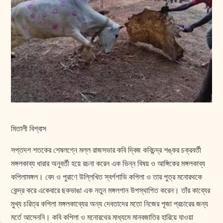
মিতালী বিশ্বাস
সপ্তদশ শতকের শেষলগ্নে মল্ল রাজসভার কবি দ্বিজ কবিচন্দ্র শঙ্কর চক্রবর্তী
মঙ্গলকাব্য ধারার অনুবর্তী হয়ে রচনা করেন এক ভিন্ন বিষয় ও আঙ্গিকের মঙ্গলকাব্য
কপিলামঙ্গল। বেদ ও পুরাণে উল্লিখিত স্বর্গগাভি কপিলা ও তার পুত্র মনোরথকে
কেন্দ্র করে একেবারে ছকভাঙা এক নতুন মঙ্গলগান উপস্থাপিত করেন। তাঁর কাব্যের
মুখ্য চরিত্র কপিলা মঙ্গলকাব্যের অন্য দেবতাদের মতো নিজের পূজা প্রচারের জন্য
মর্তে আসেননি। কবি কপিলা ও মনোরথের মাধ্যমে মানবজাতির হারিয়ে যাওয়া