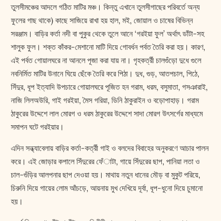
তুলসীমঞ্চের আদলে গঠিত মাটির মঞ্চ। কিন্তু এখানে তুলসীগাছের পরিবর্তে অন্য
ফুলের গাছ থাকে) কাছে সাজিয়ে রাখা হয় হাল, মই, জোয়াল ও চাষের বিভিন্ন
সরঞ্জাম। বাড়ির কর্তা নদী বা পুকুর থেকে তুলে আনে ‘গরইয়া ফুল’ অর্থাৎ ডাঁটা-সহ
শালুক ফুল। শক্ত কাঁকর-মেশানো মাটি দিয়ে গোবর্ধন পর্বত তৈরি করা হয়। কারণ,
এই পর্বত গোয়ালঘরে না আনলে পূজা করা যায় না। গৃহকর্ত্রী চালগুঁড়ো দুধে গুলে
নবনির্মিত মাটির উনানে ঘিয়ে ছেঁকে তৈরি করে পিঠা। দুধ, গুড়, আতপচাল, পিঠে,
সিঁদুর, ধূপ ইত্যাদি উপচারে গোয়ালঘরে পূজিত হন গরাম, ধরম, বসুমাতা, গসঞারাই,
নাজি লিলঅউরি, গাই গরইয়া, মৈস গরিয়া, ডিনি ঠাকুরাইন ও বড়োপাহাড়। গরাম
ঠাকুরের উদ্দেশে লাল মোরগ ও ধরম ঠাকুরের উদ্দেশে সাদা মোরগ উৎসর্গের মাধ্যমে
সমাপন ঘটে গরইয়ার।
এদিন সন্ধ্যাবেলায় বাড়ির কর্তা-কর্ত্রী গাই ও বলদের বিবাহের অনুকরণে আচার পালন
করে। এই জোড়ার কপালে সিঁদুরের ফেঁাটা, গায়ে সিঁদুরের ছাপ, পানিয়া লতা ও
চাল-গুঁড়ির আলপনার ছাপ দেওয়া হয়। মাথায় নতুন ধানের মৌড় বা মুকুট পরিয়ে,
চিরুনি দিয়ে গায়ের লোম আঁচড়ে, আয়নায় মুখ দেখিয়ে দূর্বা, ধূপ-ধুনো দিয়ে চুমানো
হয়।