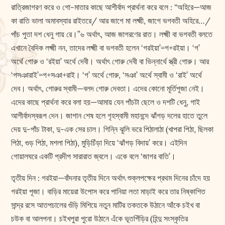
রাত্রিজাগরণ করে ও গো-মাতার কাছে আশীর্বাদ প্রার্থনা করে বলে : “অহিরে—আজ
কা রাতি ভালা অমাবস্যার রাইতরে/ আর জাগে মা লক্ষ্মী, জাগে ভগবতী অহিরে…/
পাঁচ পুতা দশ ধেনু গায় রে।”৬ অর্থাৎ, আজ জাগরণের রাত। ল‌ক্ষ্মী বা ভগবতী বলতে
এখানে বৈদিক লক্ষ্মী নন, তাদের ল‌ক্ষ্মী বা ভগবতী হলেন ‘গরইয়া’=গ+রইয়া। ‘গ’
অর্থে গোরু ও ‘রইয়া’ অর্থে দেবী। অর্থাৎ গোরু দেবী বা ভিন্নার্থে স্ত্রী গোরু। আর
‘গসঞারাই’=গ+সঞা+রাই। ‘গ’ অর্থে গোরু, ‘সঞা’ অর্থে স্বামী ও ‘রাই’ অর্থে
দেব। অর্থাৎ, গোরুর স্বামী—বলদ গোরু দেবতা। এদের কোনো মূর্তিপূজা নেই।
এদের কাছে প্রার্থনা করে বলা হয়—আমায় যেন পাঁচটা ছেলে ও দশটি ধেনু, গাই
আশীর্বাদস্বরূপ দেন। জাগান শেষ হলে গৃহস্বামী মহানন্দে ঝাঁগড় দলের হাতে তুলে
দেয় দু-পাঁচ টাকা, দু-এক সের চাল। গিন্নি ঝুলি ভরে পিঠালাঠা (খাপরা পিঠা, ছিলকা
পিঠা, গুড় পিঠা, মশলা পিঠা), মুড়িচিঁড়া দিয়ে ‘ঝাঁগড় বিদায়’ করে। এইদিন
গোয়ালঘরে একটি প্রদীপ সারারাত জ্বলে। একে বলে ‘জাগর বাতি’।
তৃতীয় দিন : গরইয়া—বাঁদনার তৃতীয় দিনে অর্থাৎ শুক্লপক্ষের প্রথম দিনের চাঁদে হয়
গরইয়া পূজা। বাড়ির মায়েরা উপোস করে পানিয়া লতা মাড়াই করে তার নিষ্কাশিত
সান্দ্র রসে আতপচালের গুঁড়ি মিশিয়ে নতুন মাটির তকতকে উঠানে আঁকে চইখ বা
চউক বা আলপনা। চইখপুরা পুরো উঠানে এঁকে ভূতপিঁড়ির (হিন্দু সংস্কৃতির