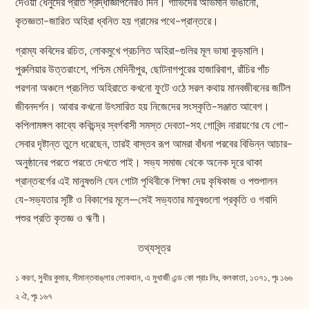
দেওয়া ধেনুদের প্রতি শ্রদ্ধাজ্ঞাপনেরও দিন। গাভিদের অভিমান ভাঙানো,
কৃতজ্ঞতা-জারিত অহিরা ধ্বনিত হয় গ্রামের পথে-প্রান্তরে।
গ্রাম্য কবিদের রচিত, লোকমুখে প্রচলিত অহিরা-গুলির মূল ভাষা কুড়মালি।
পুরুলিয়ার উত্তরাংশে, পশ্চিম মেদিনীপুর, ছোটনাগপুরের হাজারিবাগ, রাঁচির পাঁচ
পরগনা অঞ্চলে প্রচলিত অহিরাতে কখনো ফুটে ওঠে সরল কথায় মানবজীবনের জটিল
জীবনদর্শন। আবার কখনো উৎসারিত হয় নিজেদের সংস্কৃতি-সঞ্জাত আবেগ।
কপিলামঙ্গল কাব্যে কবিচন্দ্র স্বর্গবাসী সমস্ত দেবতা-সহ গোবিন্দ নারায়ণের যে গো-
সেবার দৃষ্টান্ত তুলে ধরেছেন, তারই বাস্তব রূপ আমরা বাঁধনা পরবের বিভিন্ন আচার-
অনুষ্ঠানের পরতে পরতে দেখতে পাই। সভ্য সমাজ থেকে অনেক দূরে থাকা
প্রান্তবর্গের এই মানুষগুলি যেন গোটা পৃথিবীকে শিক্ষা দেয় কৃষিকাজ ও পশুপালন
যে-সভ্যতার সৃষ্টি ও বিকাশের মূলে—সেই সভ্যতার মানুষগুলো প্রকৃতি ও গবাদি
পশুর প্রতি কৃতজ্ঞ ও ঋণী।
তথ্যসূত্র
১ করণ, সুধীর কুমার, সীমান্তবাঙ্‌লার লোকযান, এ মুখার্জী এন্ড কো প্রাঃ লিঃ, কলকাতা, ১৩৭১, পৃঃ ১৬৬
২ ঐ, পৃঃ ১৬৭