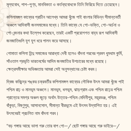
মূল্যবোধ, পাপ-পুণ্য, মানবিকতা ও কর্তব্যবোধকে তিনি ফিরিয়ে দিতে চেয়েছেন।
কপিলামঙ্গল কাব্যের প্রাচীন আলেখ্য আমরা খুঁজে পাই বাংলার বিভিন্ন সীমান্তবর্তী
অঞ্চলে আদিবাসী জনসমাজের মধ্যে। তিনি কাব্যে যে গো-ভক্তি, গো-অর্চনা ও
গো-বন্দনার কথা উল্লেখ করেছেন, তারই একটি প্রয়োগগত বাহ্য রূপ আদিবাসী
জনজাতিগুলি যুগ যুগ ধরে পালন করে আসছে।
গোমাতা কপিলা হিন্দু সমাজের আরাধ্যা দেবী হলেও বাঁদনা পরবের প্রবল ধুমধাম কুর্মি,
সাঁওতাল প্রভৃতি ভারতবর্ষের আদিম জনজাতির উপচারের মধ্যে রয়েছে।
ক্ষেত্রসমীক্ষার অভিজ্ঞতায় আমরা সেই অনুসন্ধানের চেষ্টা করব।
দ্বিজ কবিচন্দ্র শঙ্কর চক্রবর্তীর কপিলামঙ্গল কাব্যের লৌকিক উৎস আমরা খুঁজে পাই
পশ্চিম রাঢ় ও মানভূম অঞ্চলে। মানভূম, ধলভূম, ঝাড়গ্রাম এবং পশ্চিম রাঢ়ের পশ্চিম
প্রান্তের সমগ্র অঞ্চল জুড়ে অর্থাৎ উত্তর-পশ্চিম মেদিনীপুর, ময়ূরভঞ্জ, পশ্চিম
বাঁকুড়া, বিষ্ণুপুর, আসানসোল, সীমান্ত বীরভূমে এই উৎসব উদ্‌যাপিত হয়। এই
উৎসবেরই প্রচলিত নাম বাঁদনা পরব।
“বড় গঙ্গায় আছে ভালা গরু তোর বাপ গো—/ ছোট গঙ্গায় আছে গরু ভাইরে—/