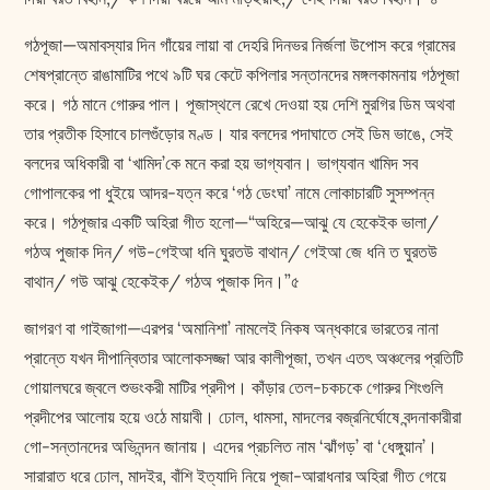
গঠপূজা—অমাবস্যার দিন গাঁয়ের লায়া বা দেহরি দিনভর নির্জলা উপোস করে গ্রামের
শেষপ্রান্তে রাঙামাটির পথে ৯টি ঘর কেটে কপিলার সন্তানদের মঙ্গলকামনায় গঠপূজা
করে। গঠ মানে গোরুর পাল। পূজাস্থলে রেখে দেওয়া হয় দেশি মুরগির ডিম অথবা
তার প্রতীক হিসাবে চালগুঁড়োর মণ্ড। যার বলদের পদাঘাতে সেই ডিম ভাঙে, সেই
বলদের অধিকারী বা ‘খামিদ’কে মনে করা হয় ভাগ্যবান। ভাগ্যবান খামিদ সব
গোপালকের পা ধুইয়ে আদর-যত্ন করে ‘গঠ ডেংঘা’ নামে লোকাচারটি সুসম্পন্ন
করে। গঠপূজার একটি অহিরা গীত হলো—“অহিরে—আঝু যে হেকেইক ভালা/
গঠঅ পুজাক দিন/ গউ-গেইআ ধনি ঘুরতউ বাথান/ গেইআ জে ধনি ত ঘুরতউ
বাথান/ গউ আঝু হেকেইক/ গঠঅ পুজাক দিন।”৫
জাগরণ বা গাইজাগা—এরপর ‘অমানিশা’ নামলেই নিকষ অন্ধকারে ভারতের নানা
প্রান্তে যখন দীপান্বিতার আলোকসজ্জা আর কালীপূজা, তখন এতৎ অঞ্চলের প্রতিটি
গোয়ালঘরে জ্বলে শুভংকরী মাটির প্রদীপ। কাঁড়ার তেল-চকচকে গোরুর শিংগুলি
প্রদীপের আলোয় হয়ে ওঠে মায়াবী। ঢোল, ধামসা, মাদলের বজ্রনির্ঘোষে বন্দনাকারীরা
গো-সন্তানদের অভিনন্দন জানায়। এদের প্রচলিত নাম ‘ঝাঁগড়’ বা ‘ধেঙ্গুয়ান’।
সারারাত ধরে ঢোল, মাদইর, বাঁশি ইত্যাদি নিয়ে পূজা-আরাধনার অহিরা গীত গেয়ে