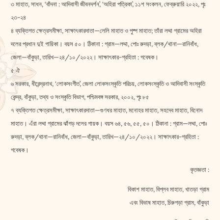
৩ মাহাত, সাধন, ‘বাঁদনা : আদিবাসী জীবনদর্শন’, ‘অহিরা পত্রিকা’, ১১শ সংকলন, ফেব্রুয়ারি ২০২২, পৃঃ
২৩-২৪
৪ ব্যক্তিগত ক্ষেত্রসমীক্ষা, সাক্ষাৎকারদাতা—লেলি মাহাত ও পুষ্প মাহাত; তাঁরা লদ্দা গ্রামের অহিরা
দলের প্রধান দুই গায়িকা। বয়স ৫০। ঠিকানা : গ্রাম—লদ্দা, পোঃ রুদড়া, ব্লক/থানা—রানিবাঁধ,
জেলা—বাঁকুড়া, তারিখ—২৪/১০/২০২২। সাক্ষাৎকার-গ্রহিতা : গবেষক।
৫ ঐ
৬ সরকার, ধীরেন্দ্রনাথ, ‘লোকসংগীত’, জেলা লোকসংস্কৃতি পরিচয়, লোকসংস্কৃতি ও আদিবাসী সংস্কৃতি
কেন্দ্র, বাঁকুড়া, তথ্য ও সংস্কৃতি বিভাগ, পশ্চিমবঙ্গ সরকার, ২০০২, পৃঃ ৮৫
৭ ব্যক্তিগত ক্ষেত্রসমীক্ষা, সাক্ষাৎকারদাতা—গুণধর মাহাত, মনোহর মাহাত, সহদেব মাহাত, বিনোদ
মাহাত। এঁরা লদ্দা গ্রামের ঝাঁগড় দলের গায়ক। বয়স ৬৪, ৫৬, ৫৫, ৫০। ঠিকানা : গ্রাম—লদ্দা, পোঃ
রুদড়া, ব্লক/থানা—রানিবাঁধ, জেলা—বাঁকুড়া, তারিখ—২৪/১০/২০২২। সাক্ষাৎকার-গ্রহিতা :
গবেষক।
কৃতজ্ঞতা :
বিকাশ মাহাত, বিপ্লব মাহাত, খাতড়া গ্রাম
এবং বিভাষ মাহাত, চিরুগড়া গ্রাম, বাঁকুড়া