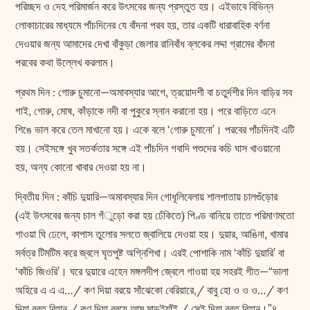
পরিচ্ছদ ও দেহ পরিমার্জন করে উৎসবের জন্য প্রস্তুত হয়। এইভাবে বিভিন্ন
লোকাচারের মাধ্যমে পাঁচদিনের যে বাঁদনা পরব হয়, তার একটি ধারাবাহিক বর্ণনা
দেওয়ার জন্য আমাদের দেখা বাঁকুড়া জেলার রানিবাঁধ ব্লকের লদ্দা গ্রামের বাঁদনা
পরবের কথা উল্লেখ করলাম।
প্রথম দিন : গোরু চুমানো—অমাবস্যার আগে, ত্রয়োদশী বা চতুর্দশীর দিন বাড়ির সব
গাই, গোরু, মোষ, কাঁড়াকে নদী বা পুকুরে স্নান করানো হয়। পরে বাড়িতে এনে
শিঙে ভাল করে তেল মাখানো হয়। একে বলে ‘গোরু চুমানো’। পরবের পাঁচদিনই এটি
হয়। সেইসঙ্গে খুব সতর্কতার সঙ্গে এই পাঁচদিন গবাদি পশুদের কচি ঘাস খাওয়ানো
হয়, অন্য কোনো খাবার দেওয়া হয় না।
দ্বিতীয় দিন : কাঁচি দুয়ারি—অমাবস্যার দিন গোধূলিবেলায় শালপাতায় চালগুঁড়োর
(এই উৎসবের জন্য চাল গঁুড়ো করা হয় ঢেঁকিতে) পিণ্ড বানিয়ে তাতে পরিমাণমতো
গাওয়া ঘি ঢেলে, কাপাস তুলোর সলতে জ্বালিয়ে দেওয়া হয়। দুয়ার, আঙিনা, খামার
সর্বত্র টিমটিম করে জ্বলে ঘৃতপুষ্ট অগ্নিশিখা। এরই পোশাকি নাম ‘কাঁচি দুয়ারি’ বা
‘কাঁচি জিওরি’। ঘরে দুয়ারে এহেন মঙ্গলদীপ জ্বেলে গাওয়া হয় সহরই গীত—“ভালা
অহিরে এ এ এ…/ কণ দিয়া বরয়ে সাঁঝেকো বেরিয়ারে,/ বাবু হো ও ও ও…/ কণ
দিয়া বরত বিহান,/ কণ দিয়া বরয়ে আম মাড়ইয়াঁই,/ সেই দিয়া বরত বিহান।”৪