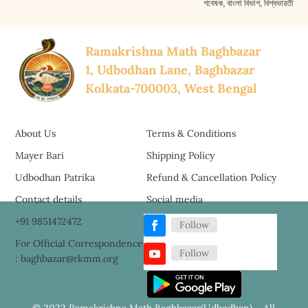
গবেষক, বাংলা বিভাগ, বিশ্বভারতী
Ramakrishna Math Baghbazar
1, Udbodhan Lane, Baghbazar
Kolkata-700003, West Bengal
About Us
Terms & Conditions
Mayer Bari
Shipping Policy
Udbodhan Patrika
Refund & Cancellation Policy
Contact details
Social media
+91 9851472472
Follow
For Official Correspondence
Follow
: baghbazar@rkmm.org