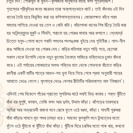
চতুর্থ দিন : গোরুখুঁটা বা খুঁটান—কৃষিজীবী মানুষদের কাছে বলদ পুত্রস্বরূপ।
গৃহস্থের শ্রীবৃদ্ধির জন্য বছরভর তারা অক্লান্তভাবে খাটে। তাই বাঁদনার এই দিন
ধানের তৈরি হারে বিভূষিত করা হয় কপিলাসন্তানদের। জোয়ালক্ষত কাঁধে পরম
মমতায় লাগিয়ে দেওয়া হয় তেল ও মেথি বাটা। কাঁচাপাকা ধানের শিষ ছিঁড়ে তৈরি করা
হয় অনিন্দ্যসুন্দর মুকুট ও সিঁথলি, পরানো হয় গোরুর মাথায় আর কপালে। স্নেহার্দ্র
চিত্তে হলুদ-গোলা জলে গবাদি পশুদের পদপঙ্কজ ধুইয়ে দেয় গৃহিণীরা। লাল-নীল
রঙে সাজিয়ে দেওয়া হয় গোরুর দেহ। বাড়ির মহিলারা নতুন শাড়ি পরে, ছেলেরা
সকাল থেকে উপোসি থেকে নতুন কুলোয় নৈবেদ্য সাজিয়ে ভক্তিভরে চুমান বাঁদনা
করে। এই পর্যায়ের লোকাচারে অশুভ শক্তির হাত থেকে গোধনকে বাঁচাতে বাড়ির
রমণীরা একটি মাটির পাত্রে আগুন-সহ ধুনা নিয়ে গিয়ে শেষে প্রথা অনুযায়ী পায়ের
আঘাতে ভেঙে ফেলে। মৃৎপাত্র ভেঙে ফেলার রীতিটির পরিভাষাগত নাম ‘নিমছান’।
এদিনই শেষ বিকেলে গাঁয়ের প্রান্তে সুপরিসর মাঠে সবাই ভিড় জমায়। শক্ত খুঁটিতে
বাঁধা হয় সুপুষ্ট, বলবান, তেজি বলদ আর দুর্দম, উদ্দাম কাঁড়া। ঝাঁগড়ের তারস্বরে
অহিরা আর অভ্রভেদী বাজনা শুনে রোষে ফুলে ওঠে বরদা, কাঁড়া। সাহসী পুরুষরা
বাঁধা কাঁড়ার সামনে মৃত পশুর চামড়া ধরে। সমবেত কুলকুলি শুনে উন্মত্তের মতো
ফুঁসে ওঠে খুঁটানো বা খুঁটিতে বাঁধা কাঁড়া। খুঁটিকে ঘিরে চরকির মতো পাক খায়, কখনো