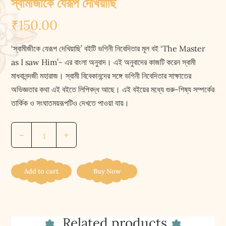
স্বামীজীকে যেরূপ দেখিয়াছি
₹
150.00
‘স্বামীজীকে যেরূপ দেখিয়াছি’ বইটি ভগিনী নিবেদিতার মূল বই ‘The Master
as I saw Him’- এর বাংলা অনুবাদ। এই অনুবাদের কাজটি করেন স্বামী
মাধবানন্দজী মহারাজ। স্বামী বিবেকানন্দের সঙ্গে ভগিনী নিবেদিতার সাক্ষাতের
অভিজ্ঞতার কথা এই বইতে লিপিবদ্ধ আছে। এই বইয়ের মধ্যে গুরু-শিষ্য সম্পর্কের
তার্কিক ও সংঘাতময়রূপটিও দেখতে পাওয়া যায়।
Swamijike
-
+
Jerup
Dekhiyachi
||
Add to cart
Buy Now
স্বামীজীকে
যেরূপ
দেখিয়াছি
Related products
quantity