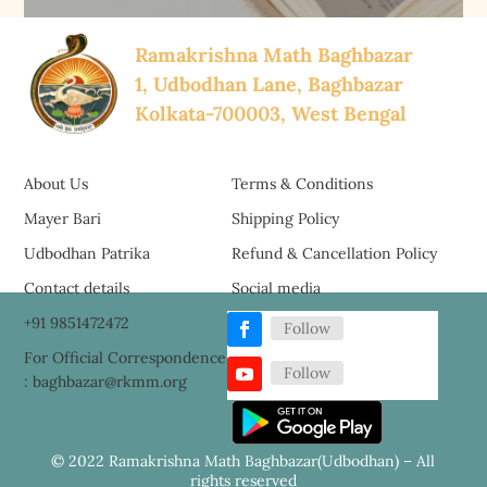
Ramakrishna Math Baghbazar
1, Udbodhan Lane, Baghbazar
Kolkata-700003, West Bengal
About Us
Terms & Conditions
Mayer Bari
Shipping Policy
Udbodhan Patrika
Refund & Cancellation Policy
Contact details
Social media
+91 9851472472
Follow
For Official Correspondence
Follow
: baghbazar@rkmm.org
© 2022 Ramakrishna Math Baghbazar(Udbodhan) – All
rights reserved