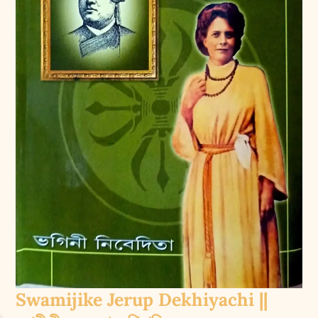
Swamijike Jerup Dekhiyachi ||