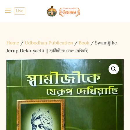
Live
Home
/
Udbodhan Publication
/
Book
/ Swamijike
Jerup Dekhiyachi || স্বামীজীকে যেরূপ দেখিয়াছি