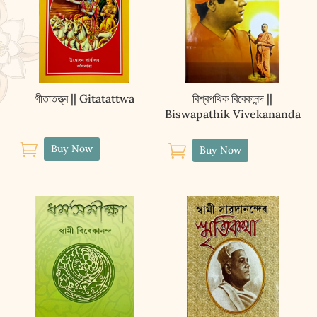
গীতাতত্ত্ব || Gitatattwa
বিশ্বপথিক বিবেকানন্দ ||
Biswapathik Vivekananda


Buy Now
Buy Now