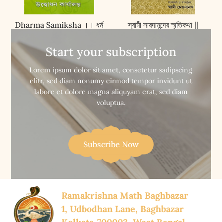
Dharma Samiksha ।। ধৰ্ম
স্বামী সারদানন্দের স্মৃতিকথা ||
সমীক্ষা
Swami Saradanander
Smritikatha
Start your subscription


Buy Now
Buy Now
Lorem ipsum dolor sit amet, consetetur sadipscing
elitr, sed diam nonumy eirmod tempor invidunt ut
labore et dolore magna aliquyam erat, sed diam
voluptua.
Subscribe Now
Ramakrishna Math Baghbazar
1, Udbodhan Lane, Baghbazar