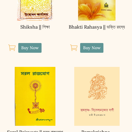
Shiksha || শিক্ষা
Bhakti Rahasya || ভক্তি রহস্য


Buy Now
Buy Now
Saral Rajayoga || সরল রাজযোগ
Ramakrishna-