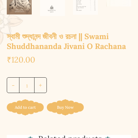
স্বামী শুদ্ধানন্দ জীবনী ও রচনা || Swami
Shuddhananda Jivani O Rachana
₹
120.00
স্বামী
-
+
শুদ্ধানন্দ
জীবনী
ও
Add to cart
Buy Now
রচনা
||
Swami