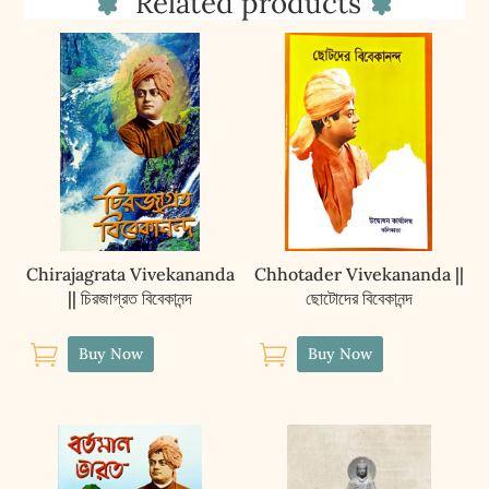
Related products
Shuddhananda
Jivani
O
Rachana
quantity
Chirajagrata Vivekananda
Chhotader Vivekananda ||
|| চিরজাগ্রত বিবেকানন্দ
ছোটোদের বিবেকানন্দ


Buy Now
Buy Now