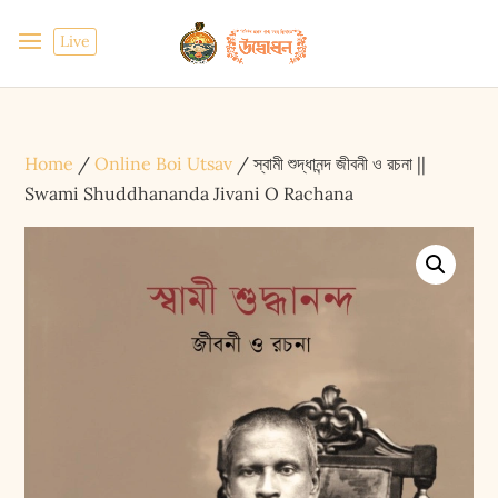
Live
Home
/
Online Boi Utsav
/ স্বামী শুদ্ধানন্দ জীবনী ও রচনা ||
Swami Shuddhananda Jivani O Rachana