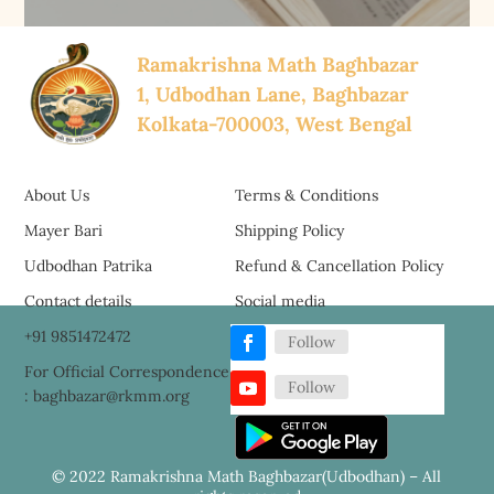
Ramakrishna Math Baghbazar
1, Udbodhan Lane, Baghbazar
Kolkata-700003, West Bengal
About Us
Terms & Conditions
Mayer Bari
Shipping Policy
Udbodhan Patrika
Refund & Cancellation Policy
Contact details
Social media
+91 9851472472
Follow
For Official Correspondence
Follow
: baghbazar@rkmm.org
© 2022 Ramakrishna Math Baghbazar(Udbodhan) – All