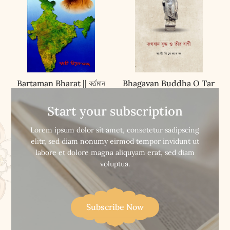
Bartaman Bharat || বর্তমান
Bhagavan Buddha O Tar
ভারত
Vani || ভগবান বুদ্ধ ও তাঁর বাণী
Start your subscription


Buy Now
Buy Now
Lorem ipsum dolor sit amet, consetetur sadipscing
elitr, sed diam nonumy eirmod tempor invidunt ut
labore et dolore magna aliquyam erat, sed diam
voluptua.
Subscribe Now