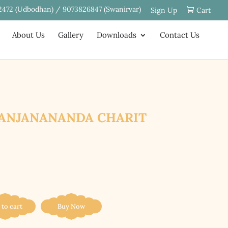
2472 (Udbodhan) / 9073826847 (Swanirvar)
Sign Up
Cart
About Us
Gallery
Downloads
Contact Us
 || NIRANJANANANDA CHARIT
 to cart
Buy Now