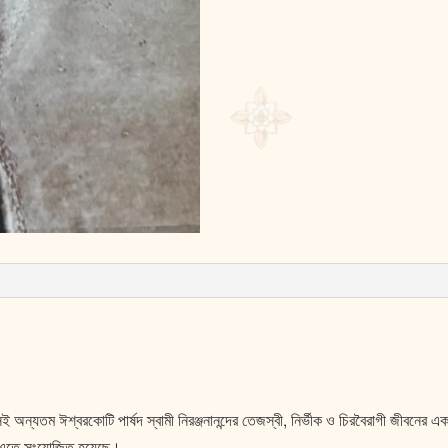
র সেই অন্যতম ঈশ্বরকোটি পার্ষদ স্বামী নিরঞ্জনানন্দের তেজস্বী, নির্ভীক ও চিরবৈরাগী জীবনের এ
লিও এতে সংযোজিত হয়েছে।