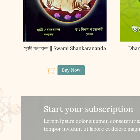
স্বামী শঙ্করানন্দ || Swami Shankarananda
Dharm

Buy Now
Start your subscription
Lorem ipsum dolor sit amet, consetetur 
tempor invidunt ut labore et dolore magn