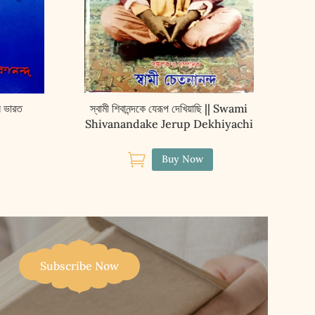
 ভারত
স্বামী শিবানন্দকে যেরূপ দেখিয়াছি || Swami
Shivanandake Jerup Dekhiyachi

Buy Now
Subscribe Now