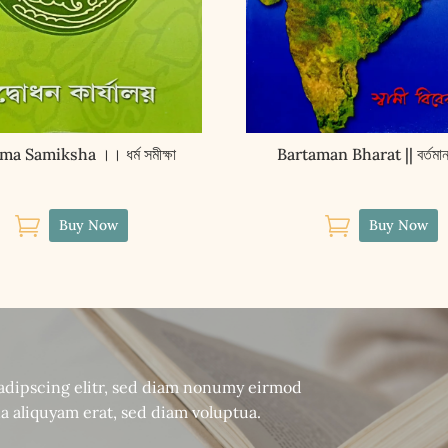
a Samiksha ।। ধৰ্ম সমীক্ষা
Bartaman Bharat || বর্তমান


Buy Now
Buy Now
sadipscing elitr, sed diam nonumy eirmod
a aliquyam erat, sed diam voluptua.