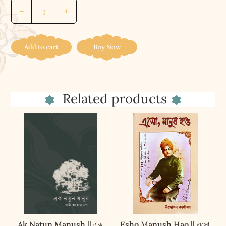
শ্রীশ্রীচন্ডী
-
+
(পকেট)
||
Sri
Add to cart
Buy Now
Sri
Chandi
(Pocket)
Related products
quantity
Ak Natun Manush || এক
Esho Manush Hao || এসো,