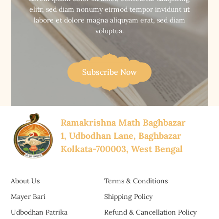
elitr, sed diam nonumy eirmod tempor invidunt ut
labore et dolore magna aliquyam erat, sed diam
voluptua.
Subscribe Now
Ramakrishna Math Baghbazar
1, Udbodhan Lane, Baghbazar
Kolkata-700003, West Bengal
About Us
Terms & Conditions
Mayer Bari
Shipping Policy
Udbodhan Patrika
Refund & Cancellation Policy