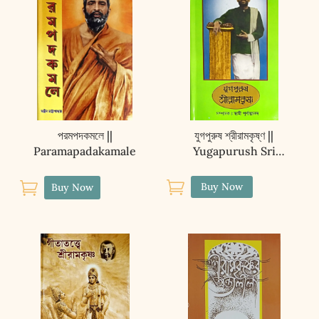
VOL
.1
quantity
পরমপদকমলে ||
যুগপুরুষ শ্রীরামকৃষ্ণ ||
Paramapadakamale
Yugapurush Sri
Ramakrishna


Buy Now
Buy Now