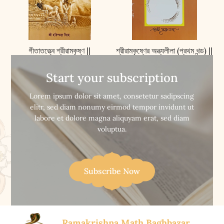
গীতাতত্ত্বে শ্রীরামকৃষ্ণ ||
শ্রীরামকৃষ্ণের অন্ত্যলীলা (প্রথম খন্ড) ||
Gitatattwe Sri
Sri Ramakrishner
Ramakrishna
Antyalila (vol-1)
Start your subscription


Buy Now
Buy Now
Lorem ipsum dolor sit amet, consetetur sadipscing
elitr, sed diam nonumy eirmod tempor invidunt ut
labore et dolore magna aliquyam erat, sed diam
voluptua.
Subscribe Now
Ramakrishna Math Baghbazar