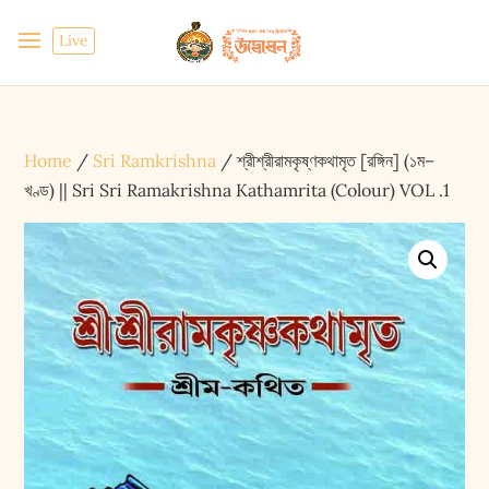
Live
Home
/
Sri Ramkrishna
/ শ্রীশ্রীরামকৃষ্ণকথামৃত [রঙ্গিন] (১ম–
খণ্ড) || Sri Sri Ramakrishna Kathamrita (Colour) VOL .1