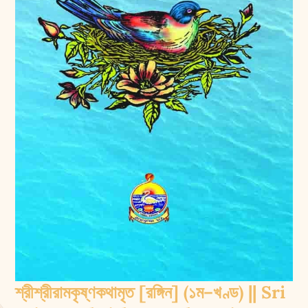
শ্রীশ্রীরামকৃষ্ণকথামৃত [রঙ্গিন] (১ম–খণ্ড) || Sri