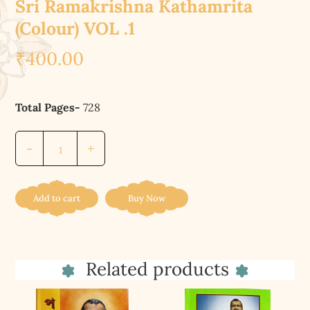
Sri Ramakrishna Kathamrita
(Colour) VOL .1
₹
400.00
Total Pages-
728
শ্রীশ্রীরামকৃষ্ণকথামৃত
-
+
[রঙ্গিন]
(১ম–
খণ্ড)
Add to cart
Buy Now
||
Sri
Sri
Related products
Ramakrishna
Kathamrita
(Colour)