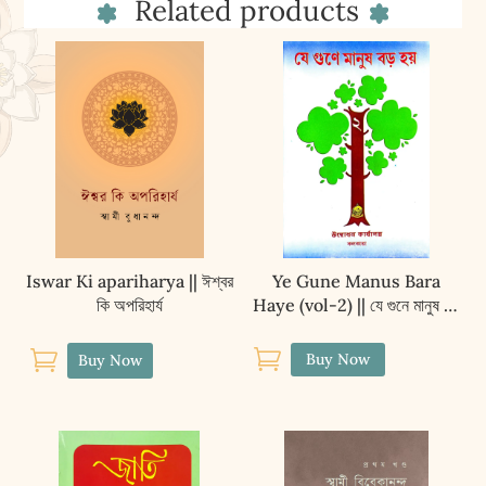
Related products
quantity
Iswar Ki apariharya || ঈশ্বর
Ye Gune Manus Bara
কি অপরিহার্য
Haye (vol-2) || যে গুনে মানুষ বড়
হয় (২)


Buy Now
Buy Now