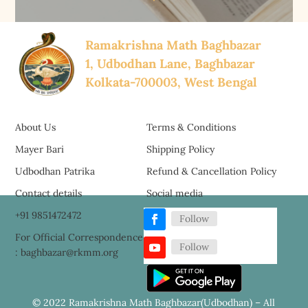
Ramakrishna Math Baghbazar
1, Udbodhan Lane, Baghbazar
Kolkata-700003, West Bengal
About Us
Terms & Conditions
Mayer Bari
Shipping Policy
Udbodhan Patrika
Refund & Cancellation Policy
Contact details
Social media
+91 9851472472
Follow
For Official Correspondence
Follow
: baghbazar@rkmm.org
© 2022 Ramakrishna Math Baghbazar(Udbodhan) – All