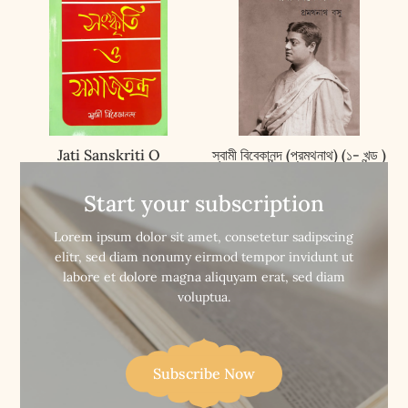
Jati Sanskriti O
স্বামী বিবেকানন্দ (প্রমথনাথ) (১- খন্ড )
Samajantra || জাতি সংস্কৃতি ও
|| Swami Vivekananda
সমাজতন্ত্র
[Pramathanath] (VOL.1)
Start your subscription


Buy Now
Buy Now
Lorem ipsum dolor sit amet, consetetur sadipscing
elitr, sed diam nonumy eirmod tempor invidunt ut
labore et dolore magna aliquyam erat, sed diam
voluptua.
Subscribe Now