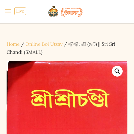
Live
Home
/
Online Boi Utsav
/ শ্রীশ্রীচণ্ডী (ছোট) || Sri Sri
Chandi (SMALL)