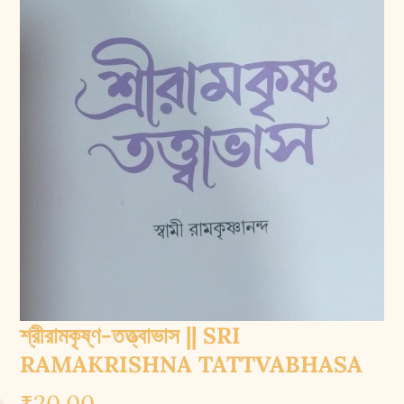
শ্রীরামকৃষ্ণ-তত্ত্বাভাস || SRI
RAMAKRISHNA TATTVABHASA
₹
20.00