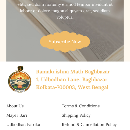
elitr, sed diam nonumy eirmod tempor invidunt ut
labore et dolore magna aliquyam erat, sed diam
voluptua.
Subscribe Now
Ramakrishna Math Baghbazar
1, Udbodhan Lane, Baghbazar
Kolkata-700003, West Bengal
About Us
Terms & Conditions
Mayer Bari
Shipping Policy
Udbodhan Patrika
Refund & Cancellation Policy