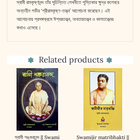
স্বামী রামকৃষ্ণানন্দ তাঁর সুচিন্তিত লেখনীতে পুস্তিকার ক্ষুদ্র কলেবরে
অন্তহীন গভীর ‘শ্রীরামকৃষ্ণ-তত্ত্ব’ আলোচনা করেছেন। এই
আলোচনায় প্রসঙ্গক্রমে ঈশ্বরতত্ত্ব, অবতারতত্ত্ব ও কালতত্ত্বের
কথাও এসেছে।
Related products
স্বামী শঙ্করানন্দ || Swami
Swamijir matribhakti ||