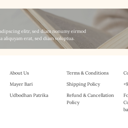
sadipscing elitr, sed diam nonumy eirmod
a aliquyam erat, sed diam voluptua.
About Us
Terms & Conditions
Co
Mayer Bari
Shipping Policy
+9
Udbodhan Patrika
Refund & Cancellation
Fo
Policy
C
b