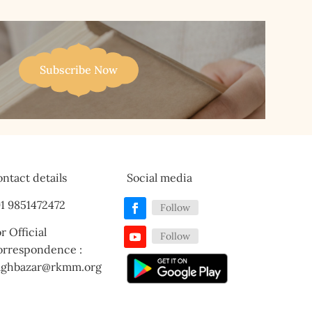
Subscribe Now
ntact details
Social media
1 9851472472
Follow
r Official
Follow
orrespondence :
aghbazar@rkmm.org