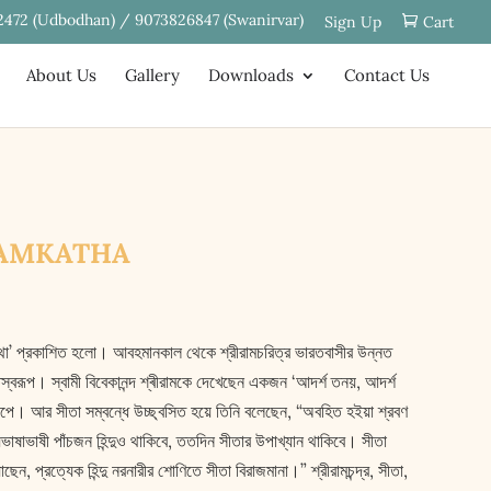
2472 (Udbodhan) / 9073826847 (Swanirvar)
Sign Up
Cart
About Us
Gallery
Downloads
Contact Us
RIRAMKATHA
ামকথা’ প্রকাশিত হলো। আবহমানকাল থেকে শ্রীরামচরিত্র ভারতবাসীর উন্নত
স্বরূপ। স্বামী বিবেকানন্দ শ্ৰীরামকে দেখেছেন একজন ‘আদর্শ তনয়, আদর্শ
’রূপে। আর সীতা সম্বন্ধে উচ্ছ্বসিত হয়ে তিনি বলেছেন, “অবহিত হইয়া শ্রবণ
ভাষাভাষী পাঁচজন হিন্দুও থাকিবে, ততদিন সীতার উপাখ্যান থাকিবে। সীতা
ছেন, প্রত্যেক হিন্দু নরনারীর শোণিতে সীতা বিরাজমানা।” শ্রীরামচন্দ্র, সীতা,