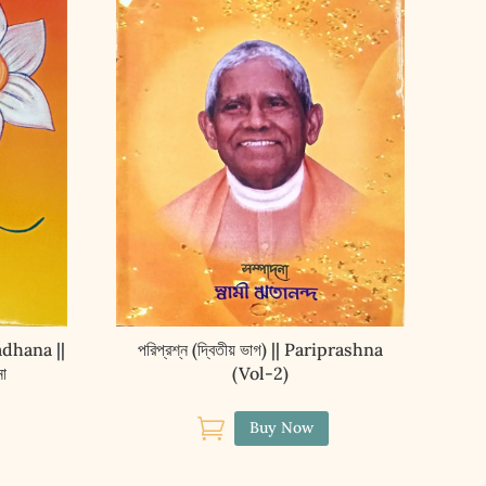
dhana ||
পরিপ্রশ্ন (দ্বিতীয় ভাগ) || Pariprashna
না
(Vol-2)

Buy Now