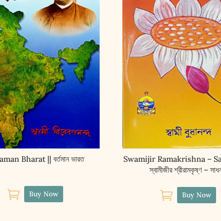
aman Bharat || বর্তমান ভারত
Swamijir Ramakrishna – Sa
স্বামীজীর শ্রীরামকৃষ্ণ – সাধ


Buy Now
Buy Now