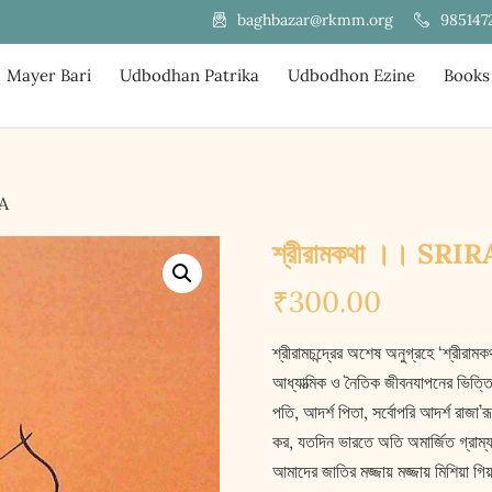
985147
baghbazar@rkmm.org
Mayer Bari
Udbodhan Patrika
Udbodhon Ezine
Books
HA
শ্রীরামকথা ।। S
₹
300.00
শ্রীরামচন্দ্রের অশেষ অনুগ্রহে ‘শ্রীর
আধ্যাত্মিক ও নৈতিক জীবনযাপনের ভিত্তি
পতি, আদর্শ পিতা, সর্বোপরি আদর্শ রাজা
কর, যতদিন ভারতে অতি অমার্জিত গ্রাম্য
আমাদের জাতির মজ্জায় মজ্জায় মিশিয়া গিয়া