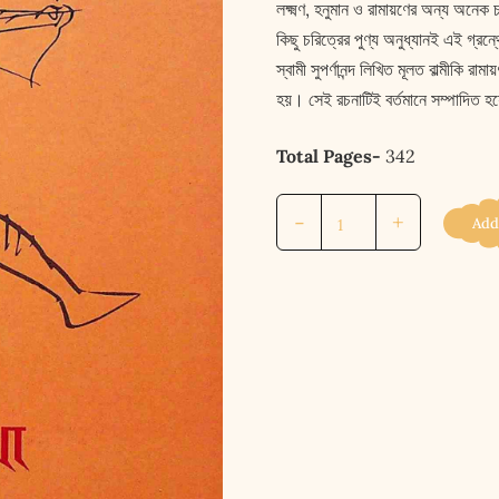
লক্ষ্মণ, হনুমান ও রামায়ণের অন্য অনেক
কিছু চরিত্রের পুণ্য অনুধ্যানই এই গ্রন
স্বামী সুপর্ণানন্দ লিখিত মূলত বাল্মীকি
হয়। সেই রচনাটিই বর্তমানে সম্পাদিত হ
Total Pages-
342
শ্রীরামকথা
-
+
Add
।।
SRIRAMKATHA
quantity