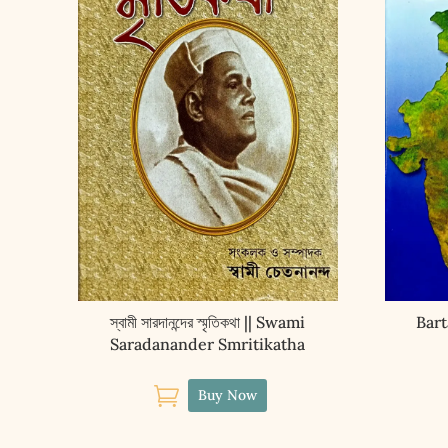
স্বামী সারদানন্দের স্মৃতিকথা || Swami
Bart
Saradanander Smritikatha

Buy Now