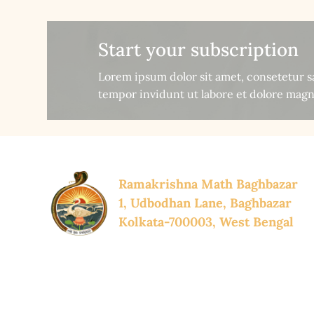
Start your subscription
Lorem ipsum dolor sit amet, consetetur 
tempor invidunt ut labore et dolore magn
Ramakrishna Math Baghbazar
1, Udbodhan Lane, Baghbazar
Kolkata-700003, West Bengal